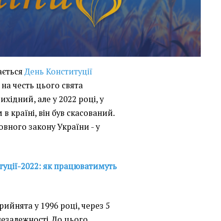
ається
День Конституції
 на честь цього свята
ідний, але у 2022 році, у
 в країні, він був скасований.
вного закону України - у
туції-2022: як працюватимуть
рийнята у 1996 році, через 5
езалежності. До цього