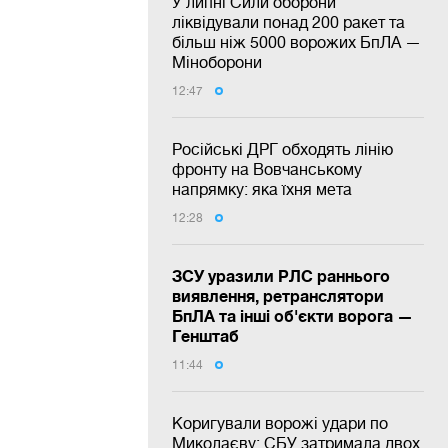
У липні Сили оборони
ліквідували понад 200 ракет та
більш ніж 5000 ворожих БпЛА —
Міноборони
12:47
Російські ДРГ обходять лінію
фронту на Вовчанському
напрямку: яка їхня мета
12:28
ЗСУ уразили РЛС раннього
виявлення, ретранслятори
БпЛА та інші об'єкти ворога —
Генштаб
11:44
Коригували ворожі удари по
Миколаєву: СБУ затримала двох