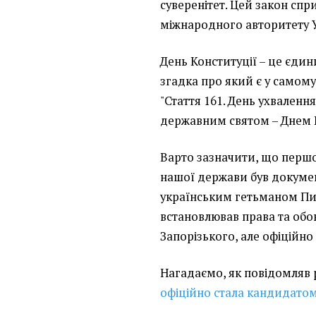
суверенітет. Цей закон с
міжнародного авторитету Ук
День Конституції – це єди
згадка про який є у самому
"Стаття 161. День ухвалення
державним святом – Днем К
Варто зазначити, що першо
нашої держави був докумен
українським гетьманом Пи
встановлював права та обов
Запорізького, але офіційно
Нагадаємо, як повідомляв
офіційно стала кандидатом