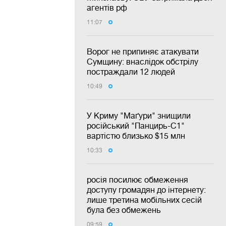
агентів рф
11:07
Ворог не припиняє атакувати
Сумщину: внаслідок обстрілу
постраждали 12 людей
10:49
У Криму "Маґури" знищили
російський "Панцирь-С1"
вартістю близько $15 млн
10:33
росія посилює обмеження
доступу громадян до інтернету:
лише третина мобільних сесій
була без обмежень
09:59