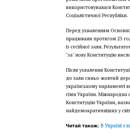
використовувалася Констит
Соціалістичної Республіки.
Перед ухваленням Основно
працювали протягом 23 го
із сесійної зали. Результат
"за" нову Конституцію висл
Після ухвалення Конституці
до зали синьо-жовтий держ
українському парламенті 
гімн України. Міжнародна 
Конституцію України, назва
найдемократичніших у світ
В Україні з'
Читай також: