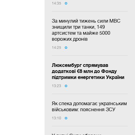
14:35
За минулий тижень сили МВС
знищили три танки, 149
артсистем та майже 5000
ворожих дронів
14:25
Люксембург спрямував
додаткові €8 млн до Фонду
підтримки енергетики України
13:23
Як спека допомагає українським
військовим: пояснення ЗСУ
13:10