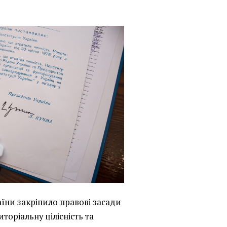
аїни закріпило правові засади
торіальну цілісність та