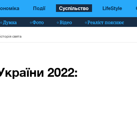
ономіка
Події
Суспільство
LifeStyle
Думка
Фото
Відео
Реаліст пояснює
історія свята
України 2022: