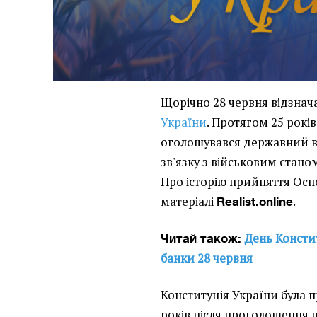
Щорічно 28 червня відзнач
України
. Протягом 25 років
оголошувався державний вих
зв'язку з військовим станом
Про історію прийняття Осно
матеріалі
.
Realist.online
День Консти
Читай також:
банки 28 червня
Конституція України була п
років після проголошення н