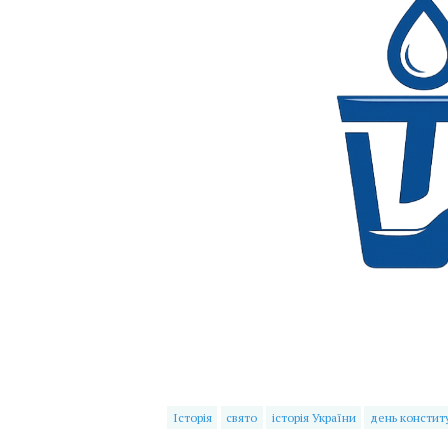
Історія
свято
історія України
день конститу