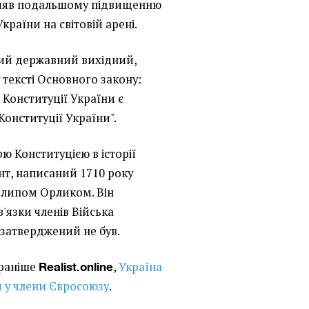
прияв подальшому підвищенню
раїни на світовій арені.
ний державний вихідний,
 тексті Основного закону:
 Конституції України є
онституції України".
ю Конституцією в історії
т, написаний 1710 року
липом Орликом. Він
'язки членів Війська
 затверджений не був.
 раніше
,
Україна
Realist.online
 у члени Євросоюзу
.