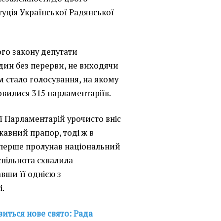
уція Української Радянської
го закону депутати
дин без перерви, не виходячи
ом стало голосування, на якому
овилися 315 парламентаріїв.
ї Парламентарій урочисто вніс
авний прапор, тоді ж в
вперше пролунав національний
спільнота схвалила
вши її однією з
і.
явиться нове свято: Рада