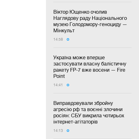
Віктор Ющенко очолив
Наглядову раду Національного
музею Голодомору-геноциду —
Мінкульт
14:58
Україна може вперше
застосувати власну балістичну
ракету FP-7 вже восени — Fire
Point
14:41
Виправдовували збройну
агресію рф та воєнні злочини
росіян: СБУ викрила чотирьох
інтернет-агітаторів
14:13