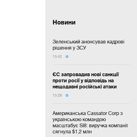
Новини
Зеленський анонсував кадрові
рішення у ЗСУ
15:42
ЄС запровадив нові санкції
проти росії у відповідь на
нещодавні російські атаки
15:26
Американська Cassator Corp з
українською командою
масштабує SI8: виручка компанії
сягнула $1,2 млн