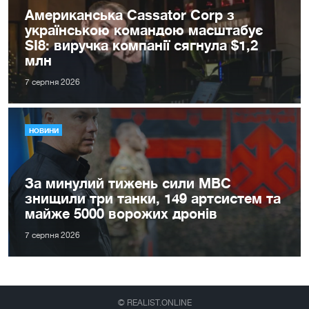
Американська Cassator Corp з
українською командою масштабує
SI8: виручка компанії сягнула $1,2
млн
7 серпня 2026
НОВИНИ
За минулий тижень сили МВС
знищили три танки, 149 артсистем та
майже 5000 ворожих дронів
7 серпня 2026
© REALIST.ONLINE