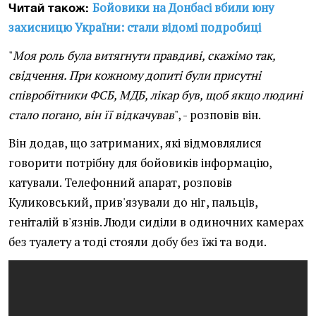
Бойовики на Донбасі вбили юну
Читай також:
захисницю України: стали відомі подробиці
"
Моя роль була витягнути правдиві, скажімо так,
свідчення. При кожному допиті були присутні
співробітники ФСБ, МДБ, лікар був, щоб якщо людині
стало погано, він
її відкачував
", - розповів він.
Він додав, що затриманих, які відмовлялися
говорити потрібну для бойовиків інформацію,
катували. Телефонний апарат, розповів
Куликовський, прив'язували до ніг, пальців,
геніталій в'язнів. Люди сиділи в одиночних камерах
без туалету а тоді стояли добу без їжі та води.