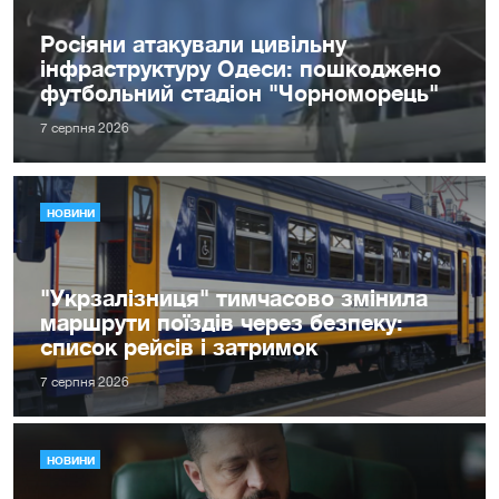
Росіяни атакували цивільну
інфраструктуру Одеси: пошкоджено
футбольний стадіон "Чорноморець"
7 серпня 2026
НОВИНИ
"Укрзалізниця" тимчасово змінила
маршрути поїздів через безпеку:
список рейсів і затримок
7 серпня 2026
НОВИНИ