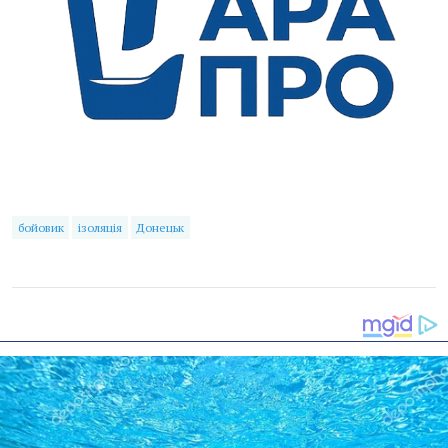
бойовик
ізоляція
Донецьк