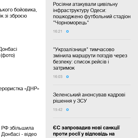
Росіяни атакували цивільну
ького бойовика,
інфраструктуру Одеси:
ік зі зброєю
пошкоджено футбольний стадіон
"Чорноморець"
16:21
Донбасі
"Укрзалізниця" тимчасово
(фото)
змінила маршрути поїздів через
безпеку: список рейсів і
затримок
16:03
терористка «ДНР»
Зеленський анонсував кадрові
рішення у ЗСУ
15:42
ЄС запровадив нові санкції
»: РФ збільшила
проти росії у відповідь на
 Донбасі - відео