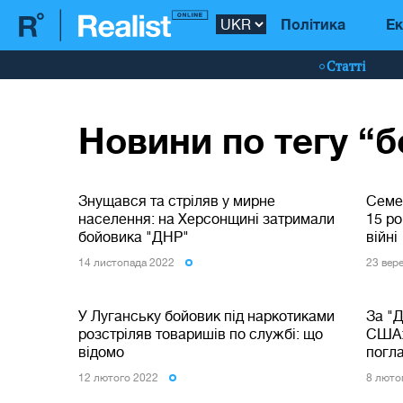
Політика
Ек
Статті
Новини по тегу “
Знущався та стріляв у мирне
Семе
населення: на Херсонщині затримали
15 ро
бойовика "ДНР"
війні
14 листопада 2022
23 вер
У Луганську бойовик під наркотиками
За "Д
розстріляв товаришів по службі: що
США: 
відомо
погла
12 лютого 2022
8 люто