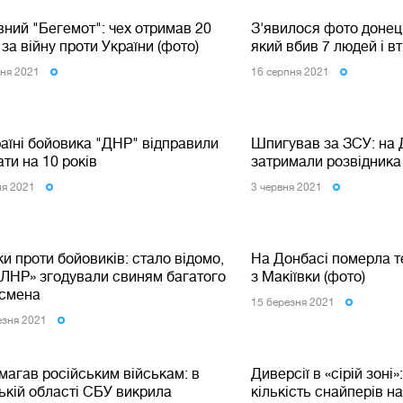
ний "Бегемот": чех отримав 20
З'явилося фото донец
 за війну проти України (фото)
який вбив 7 людей і вт
сня 2021
16 серпня 2021
аїні бойовика "ДНР" відправили
Шпигував за ЗСУ: на 
ати на 10 років
затримали розвідника 
ня 2021
3 червня 2021
и проти бойовиків: стало відомо,
На Донбасі померла 
«ЛНР» згодували свиням багатого
з Макіївки (фото)
есмена
15 березня 2021
езня 2021
магав російським військам: в
Диверсії в «сірій зоні
ькій області СБУ викрила
кількість снайперів на