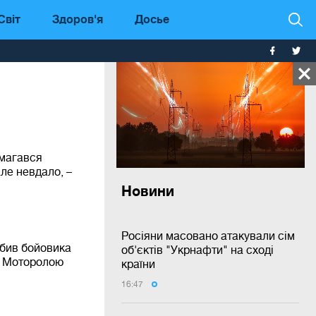
Світ
Здоров'я
Досье
амагався
але невдало, –
Новини
Росіяни масовано атакували сім
убив бойовика
об'єктів "Укрнафти" на сході
з Моторолою
країни
16:47