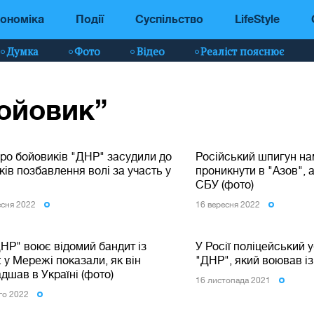
ономіка
Події
Суспільство
LifeStyle
Думка
Фото
Відео
Реаліст пояснює
бойовик”
ро бойовиків "ДНР" засудили до
Російський шпигун н
ків позбавлення волі за участь у
проникнути в "Азов", 
СБУ (фото)
есня 2022
16 вересня 2022
НР" воює відомий бандит із
У Росії поліцейський 
у Мережі показали, як він
"ДНР", який воював і
дшав в Україні (фото)
16 листопада 2021
го 2022