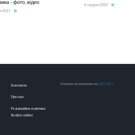
ика - фото, відео
4 грудня 2020
ня 2021
Новини щохвилини на
UKR.NET
Контакти
Про нас
Редакційна політика
Realist.online