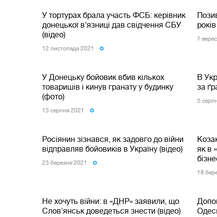
У тортурах брала участь ФСБ: керівник
Позив
донецької в'язниці дав свідчення СБУ
років
(відео)
7 вере
12 листопада 2021
У Донецьку бойовик вбив кількох
В Укр
товаришів і кинув гранату у будинку
за ґр
(фото)
5 серп
13 серпня 2021
Росіянин зізнався, як задовго до війни
Козак
відправляв бойовиків в Україну (відео)
як в 
бізн
23 березня 2021
18 бер
Не хочуть війни: в «ДНР» заявили, що
Допо
Слов'янськ доведеться знести (відео)
Одес