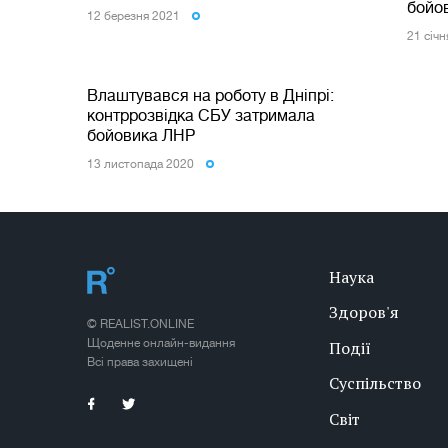
бойов
12 березня 2021
21 сiч
Влаштувався на роботу в Дніпрі:
контррозвідка СБУ затримала
бойовика ЛНР
13 листопада 2020
Наука
Здоров'я
© REALIST.ONLINE
Щоденне онлайн-видання
Події
Всі права захищені
Суспільство
Світ