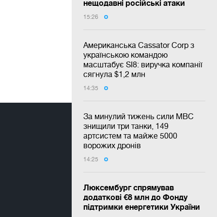
нещодавні російські атаки
15:26
Американська Cassator Corp з
українською командою
масштабує SI8: виручка компанії
сягнула $1,2 млн
14:35
За минулий тижень сили МВС
знищили три танки, 149
артсистем та майже 5000
ворожих дронів
14:25
Люксембург спрямував
додаткові €8 млн до Фонду
підтримки енергетики України