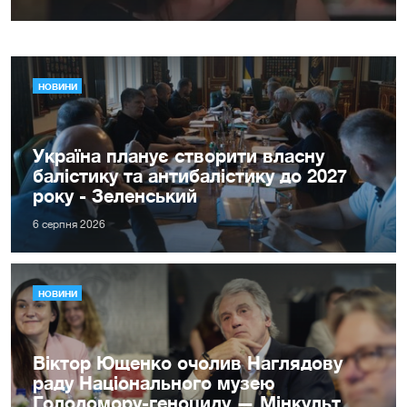
НОВИНИ
Україна планує створити власну
балістику та антибалістику до 2027
року - Зеленський
6 серпня 2026
НОВИНИ
Віктор Ющенко очолив Наглядову
раду Національного музею
Голодомору-геноциду — Мінкульт