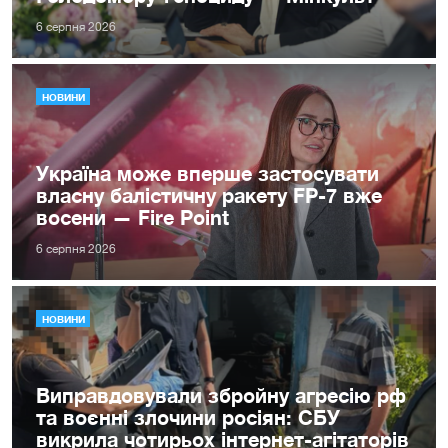
6 серпня 2026
НОВИНИ
Україна може вперше застосувати
власну балістичну ракету FP-7 вже
восени — Fire Point
6 серпня 2026
НОВИНИ
Виправдовували збройну агресію рф
та воєнні злочини росіян: СБУ
викрила чотирьох інтернет-агітаторів