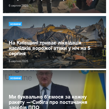
6 серпня 2026
НОВИНИ
На Київщині триває ліквідація
наслідків ворожої атаки у ніч на 5
серпня
6 серпня 2026
НОВИНИ
Ми буквально б’ємося за кожну
ракету — Сибіга про постачання
засобів ППО