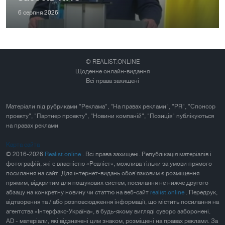
6 серпня 2026
© REALIST.ONLINE
Щоденне онлайн-видання
Всі права захищені
Матеріали під рубриками "Реклама", "На правах реклами", "PR", "Спонсор
проекту", "Партнер проекту", "Новини компаній", "Позиція" публікуються
на правах реклами
Карта сайта
© 2016-2026
Realist.online
. Всі права захищені. Републікація матеріалів і
фотографій, які є власністю «Реаліст», можлива тільки за умови прямого
посилання на сайт. Для інтернет-видань обов'язковим є розміщення
прямим, відкритим для пошукових систем, посилання не нижче другого
абзацу на конкретну новину чи статтю на веб-сайт
realist.online
. Передрук,
відтворення та / або розповсюдження інформації, що містить посилання на
агентства «Інтерфакс-Україна», в будь-якому вигляді суворо заборонені.
AD - матеріали, які відзначені цим знаком, розміщені на правах реклами. За