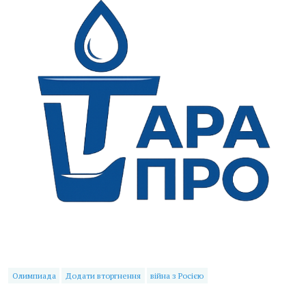
Олимпиада
Додати вторгнення
війна з Росією