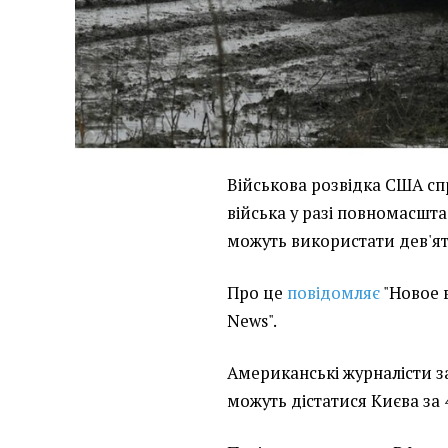
Військова розвідка США сп
війська у разі повномасшт
можуть використати дев'ят
Про це
повідомляє
"Новое 
News".
Американські журналісти з
можуть дістатися Києва за 