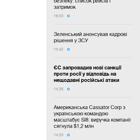
безпеку: список рейсів і
затримок
16:03
Зеленський анонсував кадрові
рішення у ЗСУ
15:42
ЄС запровадив нові санкції
проти росії у відповідь на
нещодавні російські атаки
15:26
Американська Cassator Corp з
українською командою
масштабує SI8: виручка компанії
сягнула $1,2 млн
14:35