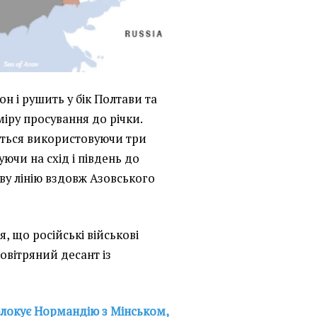
н і рушить у бік Полтави та
міру просування до річки.
уться використовуючи три
ючи на схід і південь до
у лінію вздовж Азовського
, що російські військові
овітряний десант із
блокує Нормандію з Мінськом,