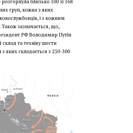
розгорнула близько 100 зі 168
них груп, кожна з яких
ьковослужбовців, і з кожним
. Також зазначається, що,
президент РФ Володимир Путін
 склад та техніку шести
 з яких складається з 250-300