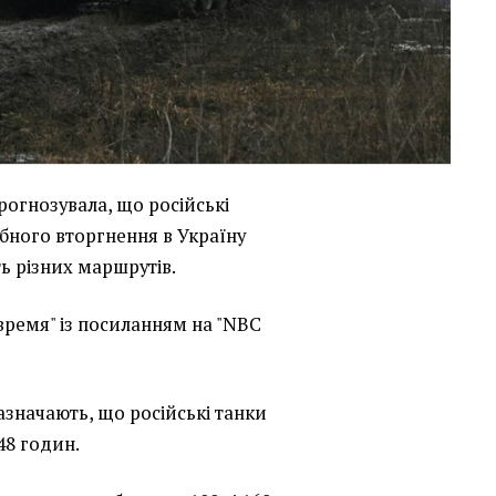
рогнозувала, що російські
абного вторгнення в Україну
ь різних маршрутів.
время" із посиланням на "NBC
азначають, що російські танки
48 годин.