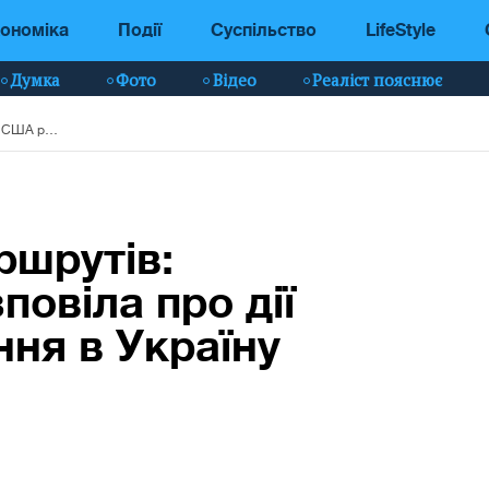
ономіка
Події
Суспільство
LifeStyle
Думка
Фото
Відео
Реаліст пояснює
Дев'ять різних маршрутів: розвідка США розповіла про дії РФ у разі вторгнення в Україну
ршрутів:
овіла про дії
ння в Україну