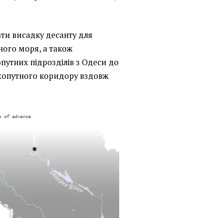
ти висадку десанту для
ого моря, а також
опутних підрозділів з Одеси до
хопутного коридору вздовж