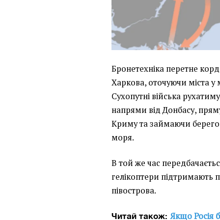
Бронетехніка перетне кордо
Харкова, оточуючи міста у 
Сухопутні війська рухатим
напрями від Донбасу, пряму
Криму та займаючи берегов
моря.
В той же час передбачається
гелікоптери підтримають п
півострова.
Якщо Росія 
Читай також: