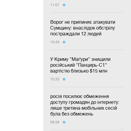
11:07
Ворог не припиняє атакувати
Сумщину: внаслідок обстрілу
постраждали 12 людей
10:49
У Криму "Маґури" знищили
російський "Панцирь-С1"
вартістю близько $15 млн
10:33
росія посилює обмеження
доступу громадян до інтернету:
лише третина мобільних сесій
була без обмежень
09:59