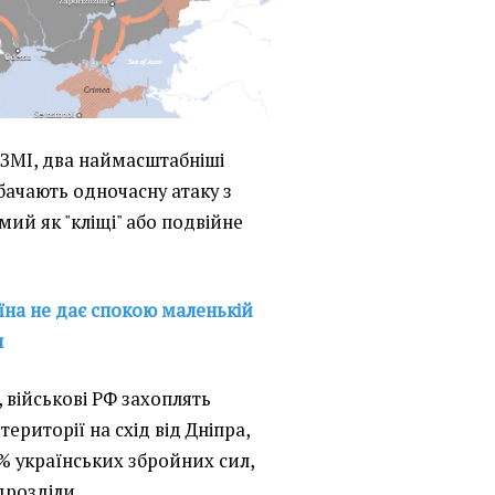
ЗМІ, два наймасштабніші
бачають одночасну атаку з
мий як "кліщі" або подвійне
їна не дає спокою маленькій
н
, військові РФ захоплять
території на схід від Дніпра,
% українських збройних сил,
дрозділи.