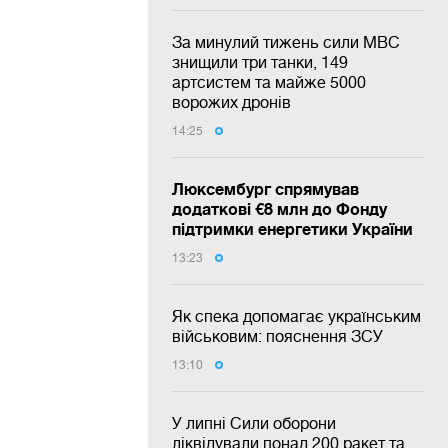
За минулий тижень сили МВС
знищили три танки, 149
артсистем та майже 5000
ворожих дронів
14:25
Люксембург спрямував
додаткові €8 млн до Фонду
підтримки енергетики України
13:23
Як спека допомагає українським
військовим: пояснення ЗСУ
13:10
У липні Сили оборони
ліквідували понад 200 ракет та