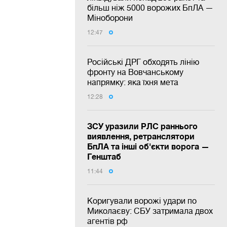
більш ніж 5000 ворожих БпЛА —
Міноборони
12:47
Російські ДРГ обходять лінію
фронту на Вовчанському
напрямку: яка їхня мета
12:28
ЗСУ уразили РЛС раннього
виявлення, ретранслятори
БпЛА та інші об'єкти ворога —
Генштаб
11:44
Коригували ворожі удари по
Миколаєву: СБУ затримала двох
агентів рф