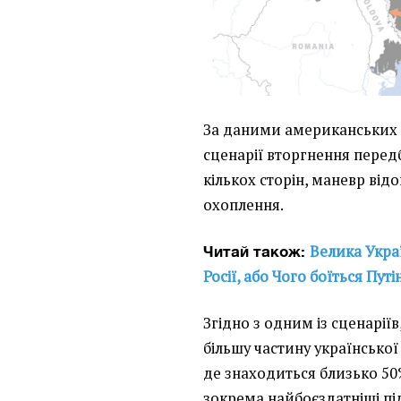
За даними американських 
сценарії вторгнення перед
кількох сторін, маневр відо
охоплення.
Велика Укра
Читай також:
Росії, або Чого боїться Путі
Згідно з одним із сценаріїв
більшу частину української 
де знаходиться близько 50
зокрема найбоєздатніші пі