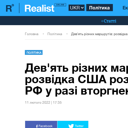
Політика
Ек
Статті
Головна
Політика
ПОЛІТИКА
Дев'ять різних ма
розвідка США розп
РФ у разі вторгне
11 лютого 2022 | 17:35
Facebook
Twitter