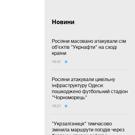
Новини
Росіяни масовано атакували сім
об'єктів "Укрнафти" на сході
країни
16:47
Росіяни атакували цивільну
інфраструктуру Одеси:
пошкоджено футбольний стадіон
"Чорноморець"
16:21
"Укрзалізниця" тимчасово
змінила маршрути поїздів через