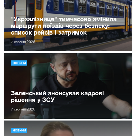
"Укрзалізниця" тимчасово змінила
маршрути поїздів через безпеку:
список рейсів і затримок
7 серпня 2026
НОВИНИ
Зеленський анонсував кадрові
рішення у ЗСУ
7 серпня 2026
НОВИНИ