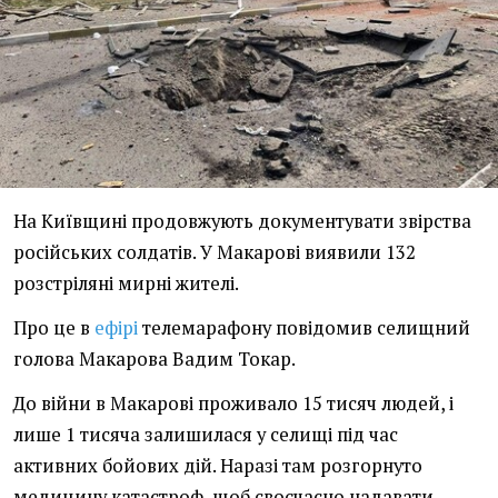
На Київщині продовжують документувати звірства
російських солдатів. У Макарові виявили 132
розстріляні мирні жителі.
Про це в
ефірі
телемарафону повідомив селищний
голова Макарова Вадим Токар.
До війни в Макарові проживало 15 тисяч людей, і
лише 1 тисяча залишилася у селищі під час
активних бойових дій. Наразі там розгорнуто
медицину катастроф, щоб своєчасно надавати