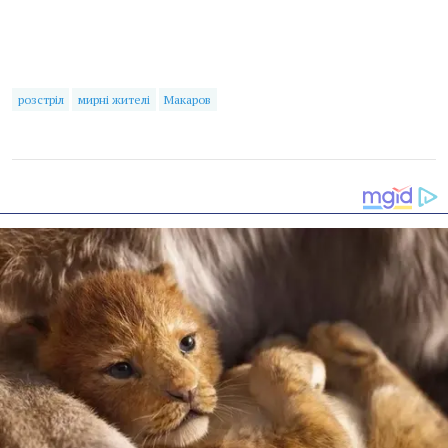
розстріл
мирні жителі
Макаров