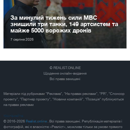
За минулий тижень сили МВС
знищили три танки, 149 артсистем та
майже 5000 ворожих дронів
7 серпня 2026
© REALIST.ONLINE
Щоденне онлайн-видання
Всі права захищені
Матеріали під рубриками "Реклама", "На правах реклами", "PR", "Спонсор
проекту", "Партнер проекту", "Новини компаній", "Позиція" публікуються
на правах реклами
Карта сайта
© 2016-2026
Realist.online
. Всі права захищені. Републікація матеріалів і
фотографій, які є власністю «Реаліст», можлива тільки за умови прямого