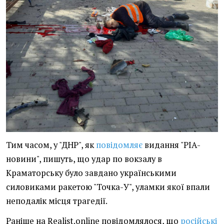
Тим часом, у "ДНР", як
повідомляє
видання "РІА-
новини", пишуть, що удар по вокзалу в
Краматорську було завдано українськими
силовиками ракетою "Точка-У", уламки якої впали
неподалік місця трагедії.
Раніше на Realist.online повідомлялося, що
російські