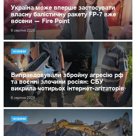
Україна може вперше застосувати
власну балістичну ракету FP-7 вже
восени — Fire Point
6 серпня 2026
НОВИНИ
Виправдовували збройну агресію рф
та воєнні злочини росіян: СБУ
викрила чотирьох інтернет-агітаторів
6 серпня 2026
НОВИНИ