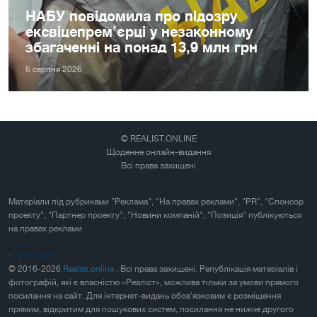
НАБУ повідомила про підозру
ексвіцепрем’єрці у незаконному
збагаченні на понад 13,9 млн грн
6 серпня 2026
© REALIST.ONLINE
Щоденне онлайн-видання
Всі права захищені
Матеріали під рубриками "Реклама", "На правах реклами", "PR", "Спонсор
проекту", "Партнер проекту", "Новини компаній", "Позиція" публікуються
на правах реклами
Карта сайта
© 2016-2026
Realist.online
. Всі права захищені. Републікація матеріалів і
фотографій, які є власністю «Реаліст», можлива тільки за умови прямого
посилання на сайт. Для інтернет-видань обов'язковим є розміщення
прямим, відкритим для пошукових систем, посилання не нижче другого