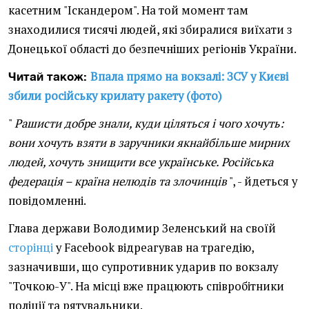
касетним "Іскандером". На той момент там
знаходилися тисячі людей, які збиралися виїхати з
Донецької області до безпечніших регіонів України.
Впала прямо на вокзалі: ЗСУ у Києві
Читай також:
збили російську крилату ракету (фото)
"
Рашисти добре знали, куди ціляться і чого хочуть:
вони хочуть взяти в заручники якнайбільше мирних
людей, хочуть знищити все українське. Російська
федерація – країна нелюдів та злочинців
", - йдеться у
повідомленні.
Глава держави Володимир Зеленський на своїй
сторінці
у Facebook відреагував на трагедію,
зазначивши, що супротивник ударив по вокзалу
"Точкою-У". На місці вже працюють співробітники
поліції та рятувальники.