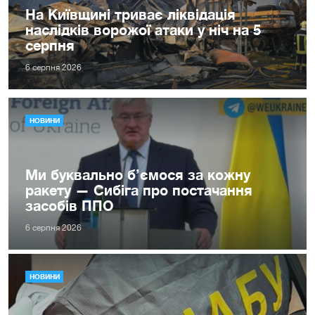
На Київщині триває ліквідація
наслідків ворожої атаки у ніч на 5
серпня
6 серпня 2026
НОВИНИ
Ми буквально б’ємося за кожну
ракету — Сибіга про постачання
засобів ППО
6 серпня 2026
НОВИНИ