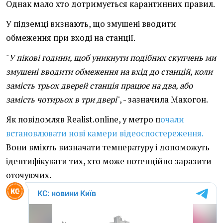
Однак мало хто дотримується карантинних правил.
У підземці визнають, що змушені вводити
обмеження при вході на станції.
"
У пікові години, щоб уникнути подібних скупчень ми
змушені вводити обмеження на вхід до станцій, коли
замість трьох дверей станція працює на два, або
замість чотирьох в три двері
", - зазначила Макогон.
Як повідомляв Realist.online, у метро п
очали
встановлювати нові камери відеоспостереження.
Вони вміють визначати температуру і допоможуть
ідентифікувати тих, хто може потенційно заразити
оточуючих.