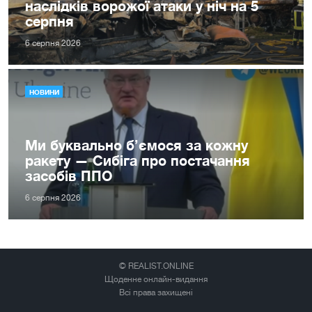
наслідків ворожої атаки у ніч на 5
серпня
6 серпня 2026
НОВИНИ
Ми буквально б’ємося за кожну
ракету — Сибіга про постачання
засобів ППО
6 серпня 2026
© REALIST.ONLINE
Щоденне онлайн-видання
Всі права захищені