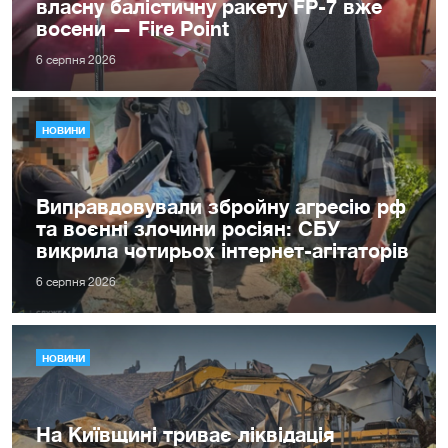
власну балістичну ракету FP-7 вже
восени — Fire Point
6 серпня 2026
НОВИНИ
Виправдовували збройну агресію рф
та воєнні злочини росіян: СБУ
викрила чотирьох інтернет-агітаторів
6 серпня 2026
НОВИНИ
На Київщині триває ліквідація