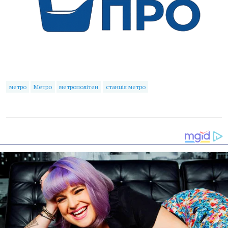
метро
Метро
метрополітен
станція метро