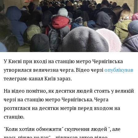
У Києві при вході на станцію метро Чернігівська
утворилася величезна черга. Відео черзі
опублікував
телеграм-канал Київ зараз.
На відео помітно, як десятки людей стоять у великій
черзі на станцію метро Чернігівська. Черга
розтяглася на десятки метрів перед входом на
станцію.
"Коли хотіли обмежити" скупчення людей ", але
щось пішло не так", - підписав автор відео.