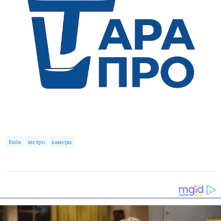
Київ
метро
камери