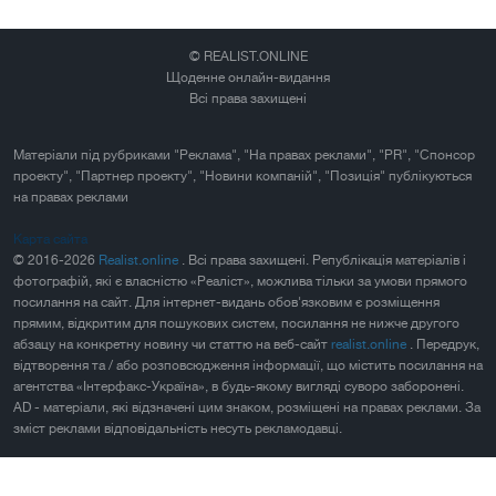
© REALIST.ONLINE
Щоденне онлайн-видання
Всі права захищені
Матеріали під рубриками "Реклама", "На правах реклами", "PR", "Спонсор
проекту", "Партнер проекту", "Новини компаній", "Позиція" публікуються
на правах реклами
Карта сайта
© 2016-2026
Realist.online
. Всі права захищені. Републікація матеріалів і
фотографій, які є власністю «Реаліст», можлива тільки за умови прямого
посилання на сайт. Для інтернет-видань обов'язковим є розміщення
прямим, відкритим для пошукових систем, посилання не нижче другого
абзацу на конкретну новину чи статтю на веб-сайт
realist.online
. Передрук,
відтворення та / або розповсюдження інформації, що містить посилання на
агентства «Інтерфакс-Україна», в будь-якому вигляді суворо заборонені.
AD - матеріали, які відзначені цим знаком, розміщені на правах реклами. За
зміст реклами відповідальність несуть рекламодавці.