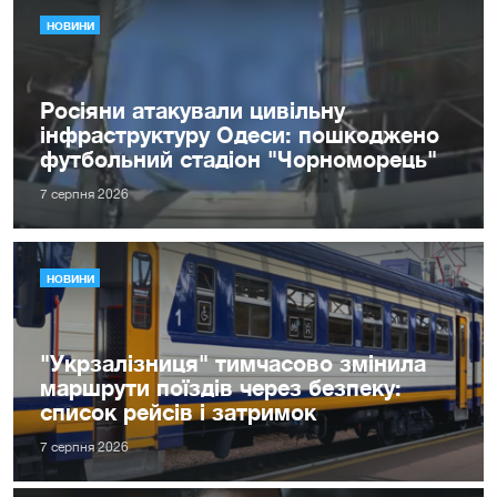
НОВИНИ
Росіяни атакували цивільну
інфраструктуру Одеси: пошкоджено
футбольний стадіон "Чорноморець"
7 серпня 2026
НОВИНИ
"Укрзалізниця" тимчасово змінила
маршрути поїздів через безпеку:
список рейсів і затримок
7 серпня 2026