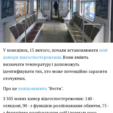
У понеділок, 15 лютого, почали встановлювати
нові
камери відеоспостереження
. Вони вміють
визначати температуру і допоможуть
ідентифікувати тих, хто може потенційно заразити
оточуючих.
Про це
повідомляють
"Вести".
З 305 нових камер відеоспостереження: 140 -
оглядові, 90 - з функцією розпізнавання обличчя, 75 -
з функціями розпізнавання осіб і термального