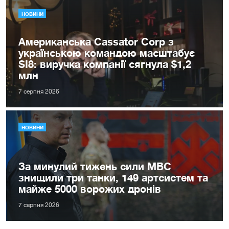
НОВИНИ
Американська Cassator Corp з
українською командою масштабує
SI8: виручка компанії сягнула $1,2
млн
7 серпня 2026
НОВИНИ
За минулий тижень сили МВС
знищили три танки, 149 артсистем та
майже 5000 ворожих дронів
7 серпня 2026