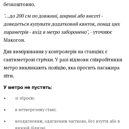
безкоштовно.
"...до 200 см по довжині, ширині або висоті -
доведеться купувати додатковий квиток, понад цих
параметрів - вхід в метро заборонено",
- уточнює
Макогон.
Для вимірювання у контролерів на станціях є
сантиметрові стрічки. У разі відмови співробітники
метро викликають поліцію, яка просить пасажира
піти.
У метро не пустять:
зі зброєю;
в нетверезому стані;
неодягненим, одягненим частково, без взуття або в
нижній білизні.