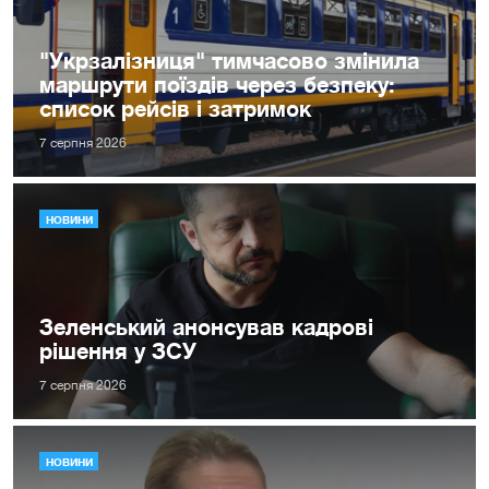
"Укрзалізниця" тимчасово змінила
маршрути поїздів через безпеку:
список рейсів і затримок
7 серпня 2026
НОВИНИ
Зеленський анонсував кадрові
рішення у ЗСУ
7 серпня 2026
НОВИНИ