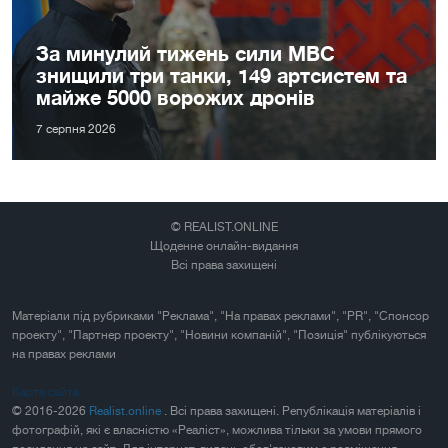
За минулий тижень сили МВС
знищили три танки, 149 артсистем та
майже 5000 ворожих дронів
7 серпня 2026
© REALIST.ONLINE
Щоденне онлайн-видання
Всі права захищені
Матеріали під рубриками "Реклама", "На правах реклами", "PR", "Спонсор
проекту", "Партнер проекту", "Новини компаній", "Позиція" публікуються
на правах реклами
Карта сайта
© 2016-2026
Realist.online
. Всі права захищені. Републікація матеріалів і
фотографій, які є власністю «Реаліст», можлива тільки за умови прямого