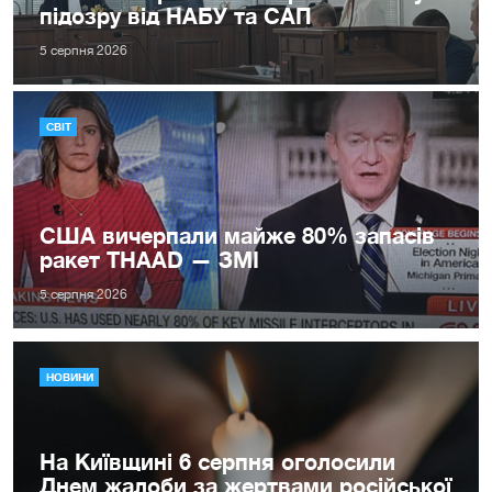
підозру від НАБУ та САП
5 серпня 2026
СВІТ
США вичерпали майже 80% запасів
ракет THAAD — ЗМІ
5 серпня 2026
НОВИНИ
На Київщині 6 серпня оголосили
Днем жалоби за жертвами російської