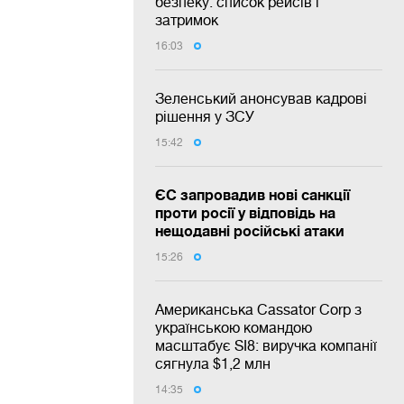
безпеку: список рейсів і
затримок
16:03
Зеленський анонсував кадрові
рішення у ЗСУ
15:42
ЄС запровадив нові санкції
проти росії у відповідь на
нещодавні російські атаки
15:26
Американська Cassator Corp з
українською командою
масштабує SI8: виручка компанії
сягнула $1,2 млн
14:35