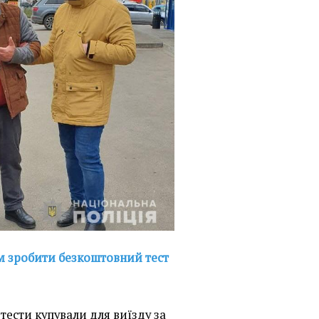
м зробити безкоштовний тест
тести купували для виїзду за