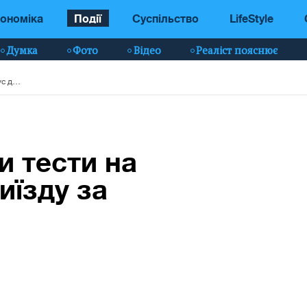
ономіка
Події
Суспільство
LifeStyle
Думка
Фото
Відео
Реаліст пояснює
У Києві підробляли тести на коронавірус для виїзду за кордон (фото)
и тести на
иїзду за