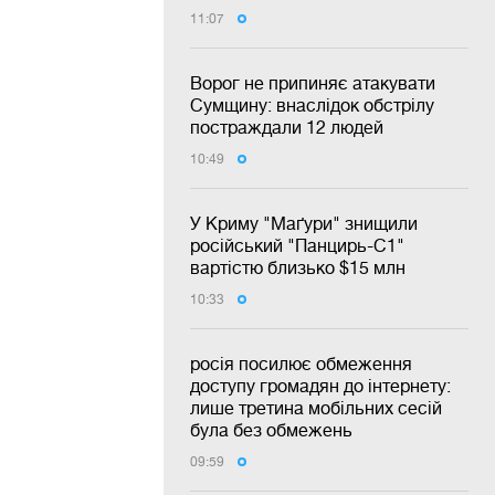
11:07
Ворог не припиняє атакувати
Сумщину: внаслідок обстрілу
постраждали 12 людей
10:49
У Криму "Маґури" знищили
російський "Панцирь-С1"
вартістю близько $15 млн
10:33
росія посилює обмеження
доступу громадян до інтернету:
лише третина мобільних сесій
була без обмежень
09:59