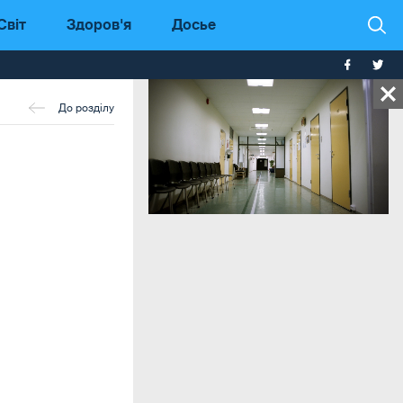
Світ
Здоров'я
Досье
До розділу