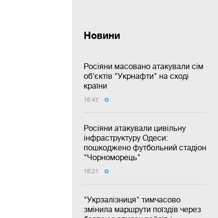
Новини
Росіяни масовано атакували сім
об'єктів "Укрнафти" на сході
країни
16:47
Росіяни атакували цивільну
інфраструктуру Одеси:
пошкоджено футбольний стадіон
"Чорноморець"
16:21
"Укрзалізниця" тимчасово
змінила маршрути поїздів через