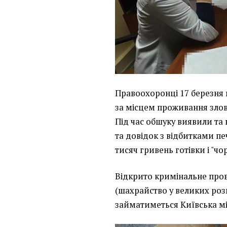
Правоохоронці 17 березня 
за місцем проживання зловм
Під час обшуку виявили та
та довідок з відбитками пе
тисяч гривень готівки і "чо
Відкрито кримінальне прова
(шахрайство у великих роз
займатиметься Київська мі