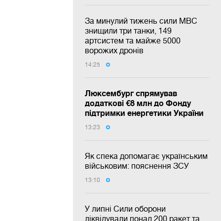
За минулий тижень сили МВС
знищили три танки, 149
артсистем та майже 5000
ворожих дронів
14:25
Люксембург спрямував
додаткові €8 млн до Фонду
підтримки енергетики України
13:23
Як спека допомагає українським
військовим: пояснення ЗСУ
13:10
У липні Сили оборони
ліквідували понад 200 ракет та