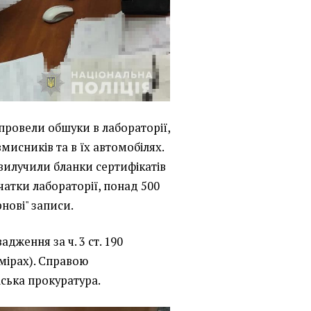
провели обшуки в лабораторії,
исників та в їх автомобілях.
 вилучили бланки сертифікатів
чатки лабораторії, понад 500
рнові" записи.
дження за ч. 3 ст. 190
мірах). Справою
ська прокуратура.