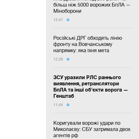
більш ніж 5000 ворожих БпЛА —
Міноборони
12:47
Російські ДРГ обходять лінію
фронту на Вовчанському
напрямку: яка їхня мета
12:28
ЗСУ уразили РЛС раннього
виявлення, ретранслятори
БпЛА та інші об'єкти ворога —
Генштаб
11:44
Коригували ворожі удари по
Миколаєву: СБУ затримала двох
агентів рф