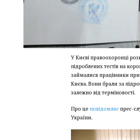
У Києві правоохоронці ро
підроблених тестів на кор
займалися працівники прив
Києва. Вони брали за підро
залежно від терміновості.
Про це
повідомляє
прес-сл
України.