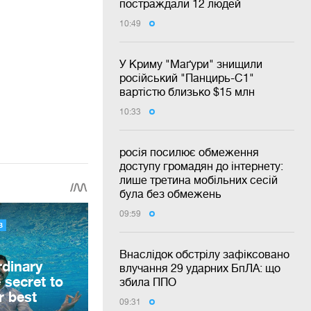
постраждали 12 людей
10:49
У Криму "Маґури" знищили
російський "Панцирь-С1"
вартістю близько $15 млн
10:33
росія посилює обмеження
доступу громадян до інтернету:
лише третина мобільних сесій
була без обмежень
09:59
Внаслідок обстрілу зафіксовано
влучання 29 ударних БпЛА: що
збила ППО
09:31