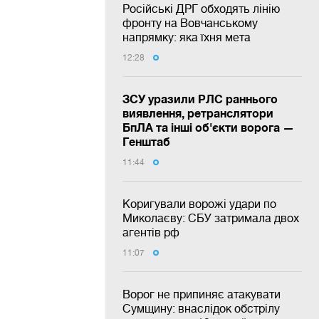
Російські ДРГ обходять лінію
фронту на Вовчанському
напрямку: яка їхня мета
12:28
ЗСУ уразили РЛС раннього
виявлення, ретранслятори
БпЛА та інші об'єкти ворога —
Генштаб
11:44
Коригували ворожі удари по
Миколаєву: СБУ затримала двох
агентів рф
11:07
Ворог не припиняє атакувати
Сумщину: внаслідок обстрілу