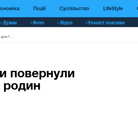
ономіка
Події
Суспільство
LifeStyle
Думка
Фото
Відео
Реаліст пояснює
У Києві енергетики повернули світло для 110 000 родин
ки повернули
0 родин