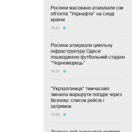
Росіяни масовано атакували сім
об'єктів "Укрнафти" на сході
країни
16:47
Росіяни атакували цивільну
інфраструктуру Одеси:
пошкоджено футбольний стадіон
"Чорноморець"
16:21
"Укрзалізниця" тимчасово
змінила маршрути поїздів через
безпеку: список рейсів і
затримок
16:03
Зеленський анонсував кадрові