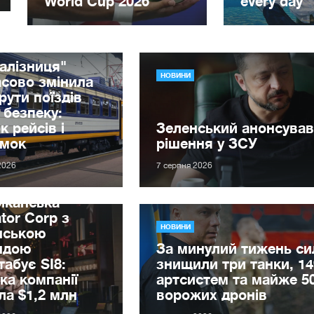
алізниця"
НОВИНИ
сово змінила
ути поїздів
 безпеку:
к рейсів і
Зеленський анонсував
имок
рішення у ЗСУ
2026
7 серпня 2026
иканська
tor Corp з
НОВИНИ
нською
ндою
За минулий тижень с
абує SI8:
знищили три танки, 14
ка компанії
артсистем та майже 5
ла $1,2 млн
ворожих дронів