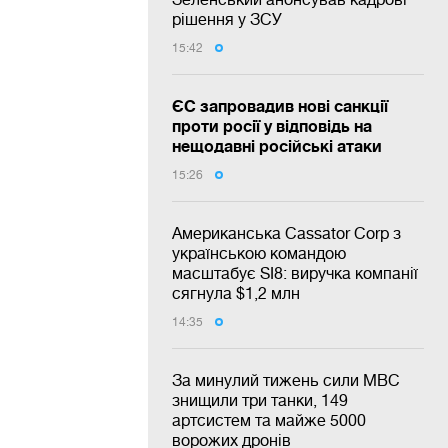
рішення у ЗСУ
15:42
ЄС запровадив нові санкції
проти росії у відповідь на
нещодавні російські атаки
15:26
Американська Cassator Corp з
українською командою
масштабує SI8: виручка компанії
сягнула $1,2 млн
14:35
За минулий тижень сили МВС
знищили три танки, 149
артсистем та майже 5000
ворожих дронів