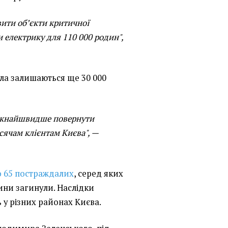
ити обʼєкти критичної
 електрику для 110 000 родин",
ітла залишаються ще 30 000
якнайшвидше повернути
сячам клієнтам Києва", —
о 65 постраждалих
, серед яких
ини загинули. Наслідки
 у різних районах Києва.