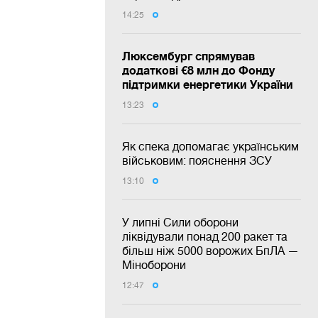
14:25
Люксембург спрямував
додаткові €8 млн до Фонду
підтримки енергетики України
13:23
Як спека допомагає українським
військовим: пояснення ЗСУ
13:10
У липні Сили оборони
ліквідували понад 200 ракет та
більш ніж 5000 ворожих БпЛА —
Міноборони
12:47