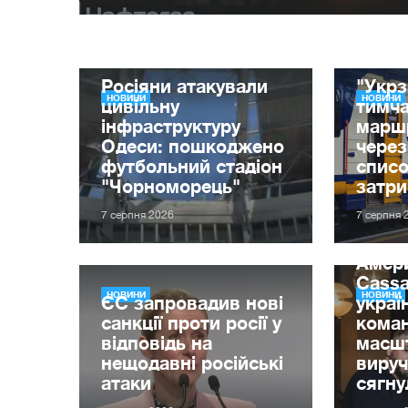
Росіяни атакували
"Укрз
НОВИНИ
НОВИНИ
цивільну
тимча
інфраструктуру
маршр
Одеси: пошкоджено
через
футбольний стадіон
списо
"Чорноморець"
затр
7 серпня 2026
7 серпня 
Амер
Cassa
НОВИНИ
НОВИНИ
ЄС запровадив нові
украї
санкції проти росії у
кома
відповідь на
масшт
нещодавні російські
вируч
атаки
сягну