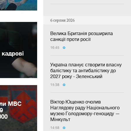
6 серпня 2026
Велика Британія розширила
санкції проти росії
16:45
 кадрові
Україна планує створити власну
балістику та антибалістику до
2027 року - Зеленський
15:38
Віктор Ющенко очолив
или МВС
Наглядову раду Національного
9
музею Голодомору-геноциду —
000
Мінкульт
14:58