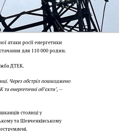
ної атаки росії енергетики
тачання для 110 000 родин.
жба ДТЕК.
лиці. Через обстріл пошкоджено
та енергетичні об’єкти",
—
шканців столиці у
кому та Шевченківському
еструмлені.