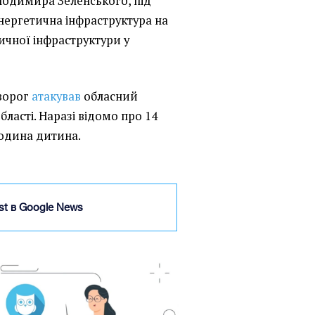
лодимира Зеленського, під
нергетична інфраструктура на
ичної інфраструктури у
 ворог
атакував
обласний
ласті. Наразі відомо про 14
 одина дитина.
ist в Google News