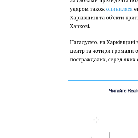
За словами президента Во
ударом також
опинилася
е
Харківщині та об'єкти крит
Харкові.
Нагадуємо, на Харківщині
центр та чотири громади об
постраждалих, серед яких
Читайте Real