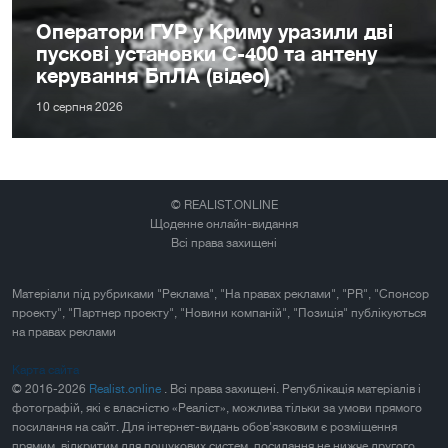
Оператори ГУР у Криму уразили дві
пускові установки С-400 та антену
керування БпЛА (відео)
10 серпня 2026
© REALIST.ONLINE
Щоденне онлайн-видання
Всі права захищені
Матеріали під рубриками "Реклама", "На правах реклами", "PR", "Спонсор
проекту", "Партнер проекту", "Новини компаній", "Позиція" публікуються
на правах реклами
Карта сайта
© 2016-2026
Realist.online
. Всі права захищені. Републікація матеріалів і
фотографій, які є власністю «Реаліст», можлива тільки за умови прямого
посилання на сайт. Для інтернет-видань обов'язковим є розміщення
прямим, відкритим для пошукових систем, посилання не нижче другого