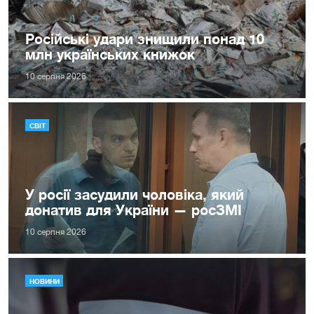
Російські удари знищили понад 10
млн українських книжок
10 серпня 2026
СВІТ
У росії засудили чоловіка, який
донатив для України — росЗМІ
10 серпня 2026
НОВИНИ