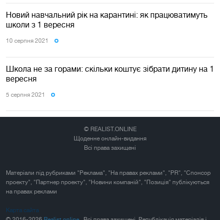
Новий навчальний рік на карантині: як працюватимуть
школи з 1 вересня
10 серпня 2021
Школа не за горами: скільки коштує зібрати дитину на 1
вересня
5 серпня 2021
© REALIST.ONLINE
Щоденне онлайн-видання
Всі права захищені
Матеріали під рубриками "Реклама", "На правах реклами", "PR", "Спонсор
проекту", "Партнер проекту", "Новини компаній", "Позиція" публікуються
на правах реклами
Карта сайта
© 2016-2026
Realist.online
. Всі права захищені. Републікація матеріалів і