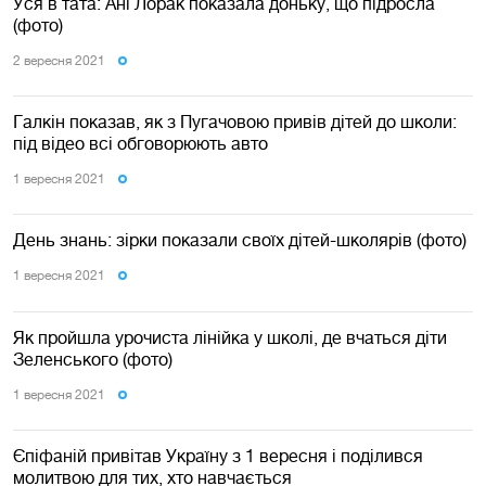
Уся в тата: Ані Лорак показала доньку, що підросла
(фото)
2 вересня 2021
Галкін показав, як з Пугачовою привів дітей до школи:
під відео всі обговорюють авто
1 вересня 2021
День знань: зірки показали своїх дітей-школярів (фото)
1 вересня 2021
Як пройшла урочиста лінійка у школі, де вчаться діти
Зеленського (фото)
1 вересня 2021
Єпіфаній привітав Україну з 1 вересня і поділився
молитвою для тих, хто навчається