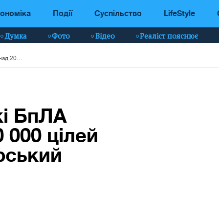
ономіка
Події
Суспільство
LifeStyle
Думка
Фото
Відео
Реаліст пояснює
У червні українські БпЛА уразили понад 200 000 цілей противника — Сирський
кі БпЛА
 000 цілей
рський