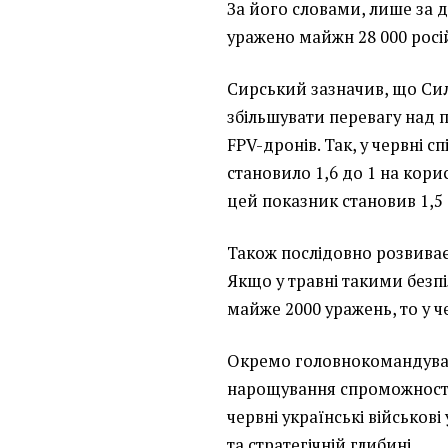
За його словами, лише за 
уражено майжн 28 000 росі
Сирський зазначив, що С
збільшувати перевагу над 
FPV-дронів. Так, у червні 
становило 1,6 до 1 на корис
цей показник становив 1,5 
Також послідовно розвиваєт
Якщо у травні такими безп
майже 2000 уражень, то у че
Окремо головнокомандува
нарощування спроможностей
червні українські військові
та стратегічній глибині.