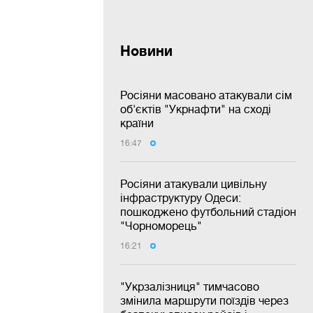
Новини
Росіяни масовано атакували сім
об'єктів "Укрнафти" на сході
країни
16:47
Росіяни атакували цивільну
інфраструктуру Одеси:
пошкоджено футбольний стадіон
"Чорноморець"
16:21
"Укрзалізниця" тимчасово
змінила маршрути поїздів через