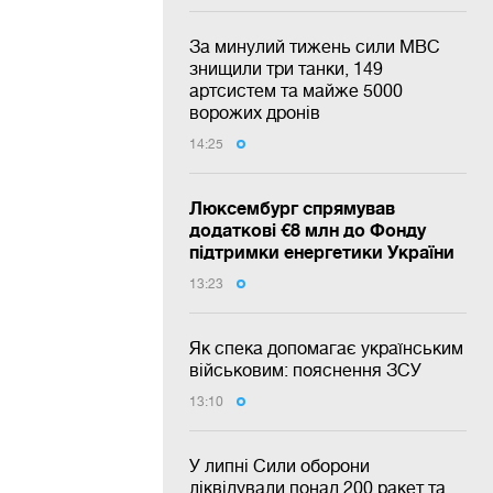
За минулий тижень сили МВС
знищили три танки, 149
артсистем та майже 5000
ворожих дронів
14:25
Люксембург спрямував
додаткові €8 млн до Фонду
підтримки енергетики України
13:23
Як спека допомагає українським
військовим: пояснення ЗСУ
13:10
У липні Сили оборони
ліквідували понад 200 ракет та