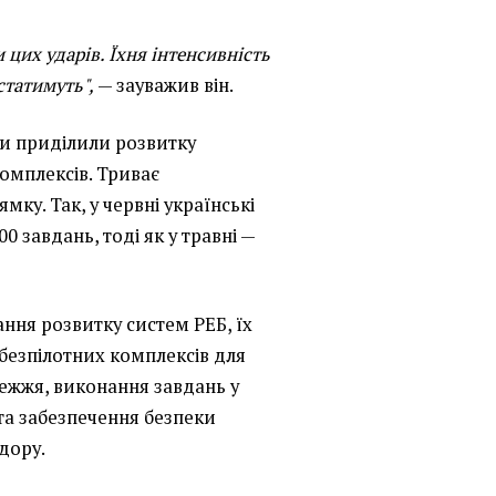
 цих ударів. Їхня інтенсивність
статимуть",
— зауважив він.
ди приділили розвитку
омплексів. Триває
ку. Так, у червні українські
0 завдань, тоді як у травні —
ння розвитку систем РЕБ, їх
безпілотних комплексів для
режжя, виконання завдань у
та забезпечення безпеки
дору.