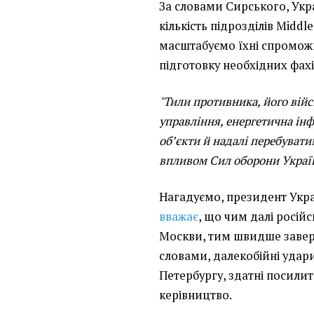
За словами Сирського, Ук
кількість підрозділів Middle 
масштабуємо їхні спромож
підготовку необхідних фахі
"Тили противника, його війс
управління, енергетична інф
об’єкти й надалі перебуват
впливом Сил оборони Украї
Нагадуємо, президент Укр
вважає
, що чим далі росій
Москви, тим швидше заверш
словами, далекобійні удари
Петербургу, здатні посилит
керівництво.