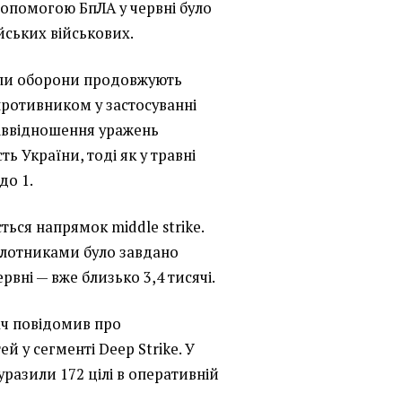
допомогою БпЛА у червні було
йських військових.
или оборони продовжують
противником у застосуванні
співвідношення уражень
ть України, тоді як у травні
до 1.
ься напрямок middle strike.
ілотниками було завдано
рвні — вже близько 3,4 тисячі.
ч повідомив про
 у сегменті Deep Strike. У
 уразили 172 цілі в оперативній