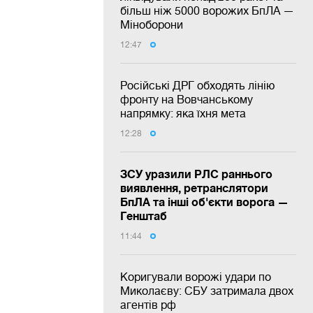
більш ніж 5000 ворожих БпЛА —
Міноборони
12:47
Російські ДРГ обходять лінію
фронту на Вовчанському
напрямку: яка їхня мета
12:28
ЗСУ уразили РЛС раннього
виявлення, ретранслятори
БпЛА та інші об'єкти ворога —
Генштаб
11:44
Коригували ворожі удари по
Миколаєву: СБУ затримала двох
агентів рф