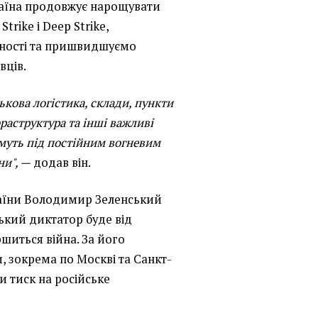
раїна продовжує нарощувати
Strike і Deep Strike,
ності та пришвидшуємо
вців.
ькова логістика, склади, пункти
раструктура та інші важливі
имуть під постійним вогневим
ни", —
додав він.
аїни Володимир Зеленський
ський диктатор буде від
иться війна. За його
, зокрема по Москві та Санкт-
и тиск на російське