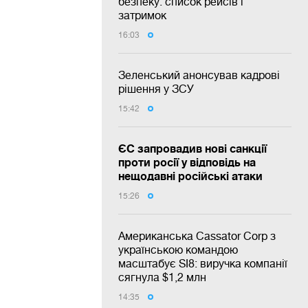
безпеку: список рейсів і
затримок
16:03
Зеленський анонсував кадрові
рішення у ЗСУ
15:42
ЄС запровадив нові санкції
проти росії у відповідь на
нещодавні російські атаки
15:26
Американська Cassator Corp з
українською командою
масштабує SI8: виручка компанії
сягнула $1,2 млн
14:35