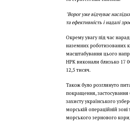
"Ворог уже відчуває наслідки
та ефективність і надалі зро
Окрему увагу під час нара
наземних роботизованих к
масштабування цього напрям
НРК виконали близько 17 00
12,5 тисяч.
Також було розглянуто пита
покращення, застосування 
захисту українського узбе
морській операційній зоні 
морського зернового кори