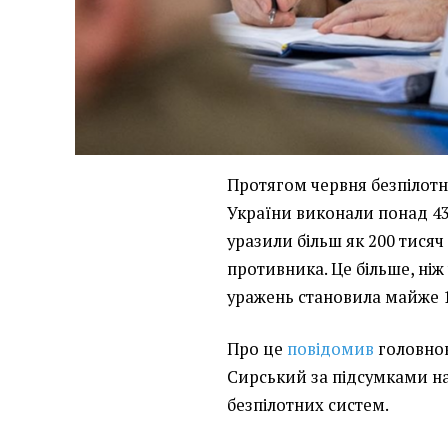
Протягом червня безпілотн
України виконали понад 43
уразили більш як 200 тися
противника. Це більше, ніж 
уражень становила майже 1
Про це
повідомив
головно
Сирський за підсумками н
безпілотних систем.