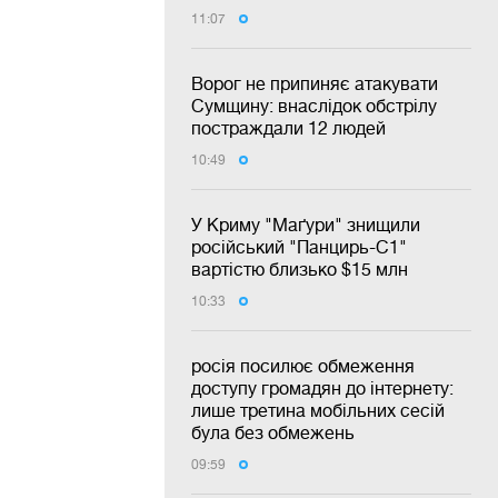
11:07
Ворог не припиняє атакувати
Сумщину: внаслідок обстрілу
постраждали 12 людей
10:49
У Криму "Маґури" знищили
російський "Панцирь-С1"
вартістю близько $15 млн
10:33
росія посилює обмеження
доступу громадян до інтернету:
лише третина мобільних сесій
була без обмежень
09:59