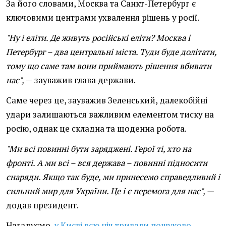
За його словами, Москва та Санкт-Петербург є
ключовими центрами ухвалення рішень у росії.
"Ну і еліти. Де живуть російські еліти? Москва і
Петербург – два центральні міста. Туди буде долітати,
тому що саме там вони приймають рішення вбивати
нас",
— зауважив глава держави.
Саме через це, зауважив Зеленський, далекобійні
удари залишаються важливим елементом тиску на
росію, однак це складна та щоденна робота.
"Ми всі повинні бути заряджені. Герої ті, хто на
фронті. А ми всі – вся держава – повинні підносити
снаряди. Якщо так буде, ми принесемо справедливий і
сильний мир для України. Це і є перемога для нас", —
додав президент.
Нагадуємо,
у Києві всю ніч тривали пошуково-