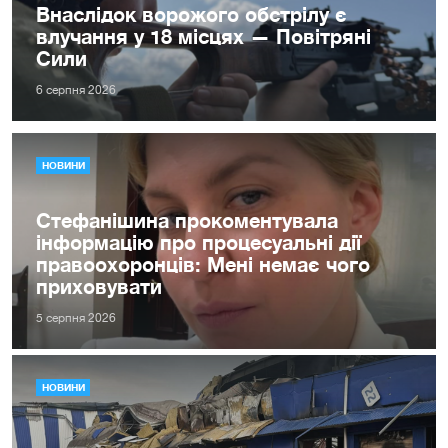
Внаслідок ворожого обстрілу є
влучання у 18 місцях — Повітряні
Сили
6 серпня 2026
НОВИНИ
Стефанішина прокоментувала
інформацію про процесуальні дії
правоохоронців: Мені немає чого
приховувати
5 серпня 2026
НОВИНИ