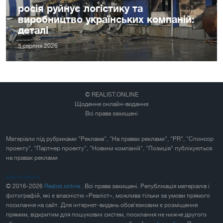
росія руйнує логістику та
виробництво українських компаній:
деталі
5 серпня 2026
© REALIST.ONLINE
Щоденне онлайн-видання
Всі права захищені
Матеріали під рубриками "Реклама", "На правах реклами", "PR", "Спонсор
проекту", "Партнер проекту", "Новини компаній", "Позиція" публікуються
на правах реклами
Карта сайта
© 2016-2026
Realist.online
. Всі права захищені. Републікація матеріалів і
фотографій, які є власністю «Реаліст», можлива тільки за умови прямого
посилання на сайт. Для інтернет-видань обов'язковим є розміщення
прямим, відкритим для пошукових систем, посилання не нижче другого