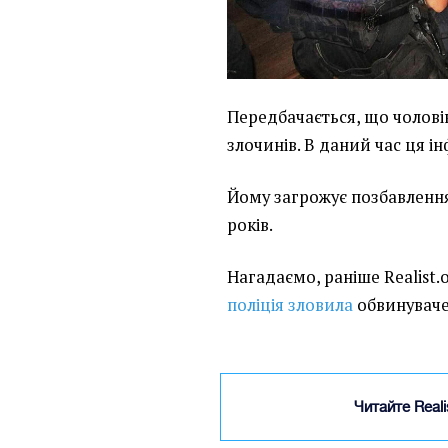
Передбачається, що чолові
злочинів. В даний час ця і
Йому загрожує позбавлення 
років.
Нагадаємо, раніше Realist.o
поліція зловила
обвинуваче
Читайте Real