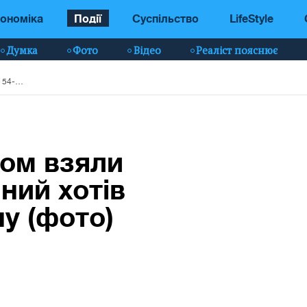
ономіка
Події
Суспільство
LifeStyle
Думка
Фото
Відео
Реаліст пояснює
У Чернігові штурмом взяли будинок, де 54-річний хотів зґвалтувати дитину (фото)
мом взяли
чний хотів
у (фото)