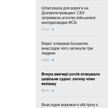
Шпигувала для ворога на
Дніпропетровщині: СБУ
затримала агентку військової
контррозвідки ФСБ
10:15
Ворог атакував Балаклію,
внаслідок чого загинули три
людини
10:05
Вчора ввечері росія атакувала
цивільне судно: загину член
екіпажу
09:45
Внаслідок ворожого обстрілу є