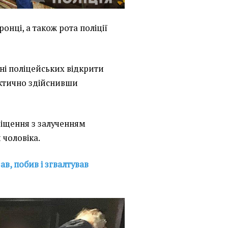
онці, а також рота поліції
нні поліцейських відкрити
актично здійснивши
міщення з залученням
 чоловіка.
зав, побив і згвалтував