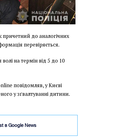
к причетний до аналогічних
нформація перевіряється.
волі на термін від 5 до 10
nline повідомляв, у Києві
ного у зґвалтуванні дитини.
ist в Google News