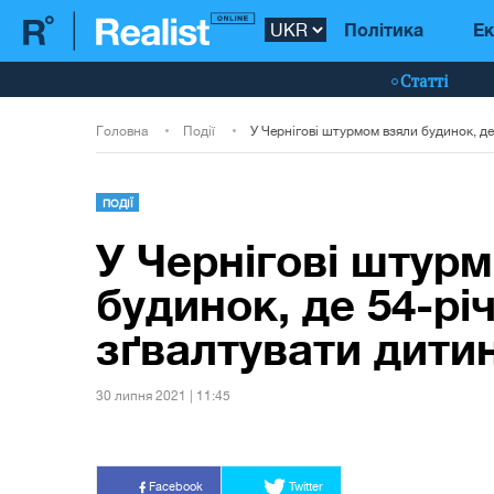
Політика
Ек
Статті
Головна
Події
ПОДІЇ
У Чернігові штур
будинок, де 54-рі
зґвалтувати дитин
30 липня 2021 | 11:45
Facebook
Twitter