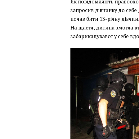
Як повідомляють правоохор
запросив дівчинку до себе 
почав бити 13-річну дівчинк
На щастя, дитина змогла вт
забарикадувався у себе вд