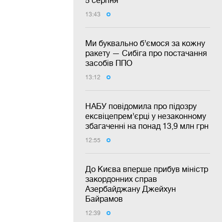
5 серпня
13:43
Ми буквально б’ємося за кожну
ракету — Сибіга про постачання
засобів ППО
13:12
НАБУ повідомила про підозру
ексвіцепрем’єрці у незаконному
збагаченні на понад 13,9 млн грн
12:55
До Києва вперше прибув міністр
закордонних справ
Азербайджану Джейхун
Байрамов
12:39