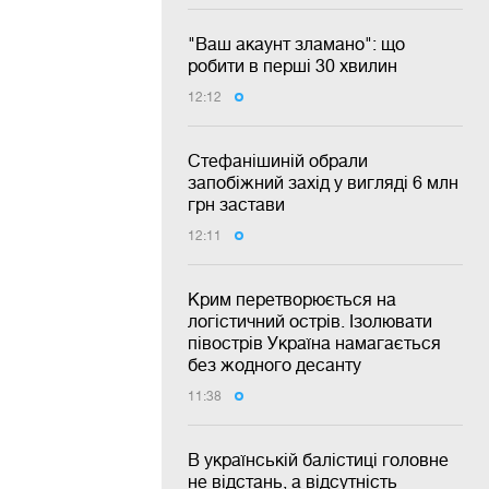
"Ваш акаунт зламано": що
робити в перші 30 хвилин
12:12
Стефанішиній обрали
запобіжний захід у вигляді 6 млн
грн застави
12:11
Крим перетворюється на
логістичний острів. Ізолювати
півострів Україна намагається
без жодного десанту
11:38
В українській балістиці головне
не відстань, а відсутність