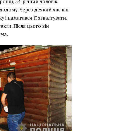
онці, 54-річний чоловік
додому. Через деякий час він
у і намагався її згвалтувати.
екти. Після цього він
ома.