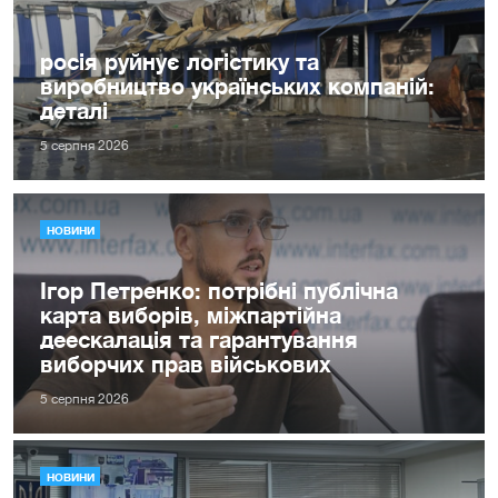
росія руйнує логістику та
виробництво українських компаній:
деталі
5 серпня 2026
НОВИНИ
Ігор Петренко: потрібні публічна
карта виборів, міжпартійна
деескалація та гарантування
виборчих прав військових
5 серпня 2026
НОВИНИ