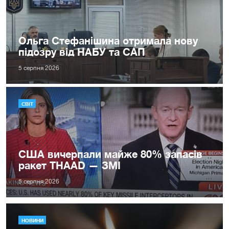
Ольга Стефанішина отримала нову
підозру від НАБУ та САП
5 серпня 2026
СВІТ
США вичерпали майже 80% запасів
ракет THAAD — ЗМІ
5 серпня 2026
НОВИНИ