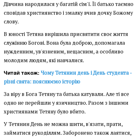
Дівчина народилася у багатій сім'ї. Її батько таємно
сповідав християнство і змалку вчив дочку Божому
слову.
В юності Тетяна вирішила присвятити своє життя
служінню Богові. Вона була доброю, допомагала
нужденним, ув'язненим, нещасним, а особливо
молодим людям, які навчалися.
Чому Тетянин день і День студента -
Читай також:
різні свята: пояснюємо історію
За віру в Бога Тетяну та батька катували. Але ті все
одно не перейшли у язичництво. Разом з іншими
християнами Тетяну було вбито.
У Тетянин День не можна шити, в'язати, прати,
займатися рукоділлям. Заборонено також лаятися,