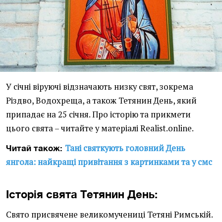
У січні віруючі відзначають низку свят, зокрема
Різдво, Водохреща, а також Тетянин День, який
припадає на 25 січня. Про історію та прикмети
цього свята – читайте у матеріалі Realist.online.
Тані святкують головний День
Читай також:
янгола: найкращі привітання з картинками та у смс
Історія свята Тетянин День:
Свято присвячене великомучениці Тетяні Римській.