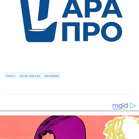
свято
день ангела
іменини