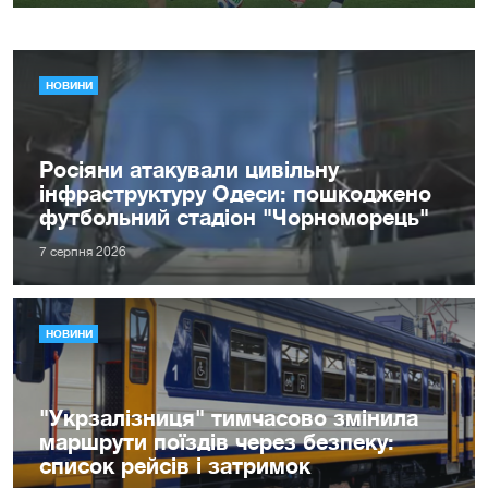
НОВИНИ
Росіяни атакували цивільну
інфраструктуру Одеси: пошкоджено
футбольний стадіон "Чорноморець"
7 серпня 2026
НОВИНИ
"Укрзалізниця" тимчасово змінила
маршрути поїздів через безпеку:
список рейсів і затримок