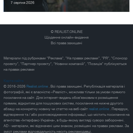
7 серпня 2026
© REALIST.ONLINE
Щоденне онлайн-видання
Всі права захищені
Матеріали під рубриками "Реклама", "На правах реклами", "PR", "Спонсор
проекту", "Партнер проекту", "Новини компаній", "Позиція" публікуються
на правах реклами
Карта сайта
© 2016-2026
Realist.online
. Всі права захищені. Републікація матеріалів і
фотографій, які є власністю «Реаліст», можлива тільки за умови прямого
посилання на сайт. Для інтернет-видань обов'язковим є розміщення
прямим, відкритим для пошукових систем, посилання не нижче другого
абзацу на конкретну новину чи статтю на веб-сайт
realist.online
. Передрук,
відтворення та / або розповсюдження інформації, що містить посилання на
агентства «Інтерфакс-Україна», в будь-якому вигляді суворо заборонені.
AD - матеріали, які відзначені цим знаком, розміщені на правах реклами. За
зміст реклами відповідальність несуть рекламодавці.