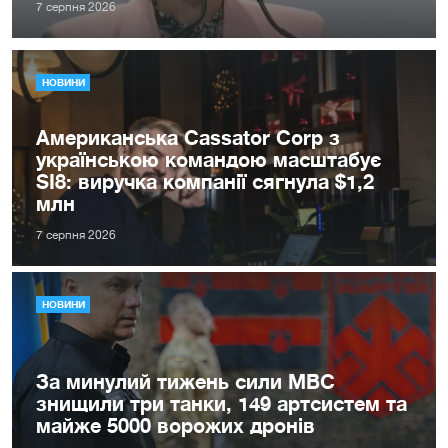
7 серпня 2026
НОВИНИ
Американська Cassator Corp з
українською командою масштабує
SI8: виручка компанії сягнула $1,2
млн
7 серпня 2026
НОВИНИ
За минулий тижень сили МВС
знищили три танки, 149 артсистем та
майже 5000 ворожих дронів