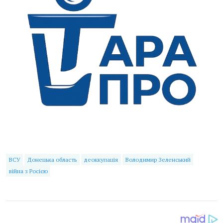
ВСУ
Донецька область
деоккупація
Володимир Зеленський
війна з Росією