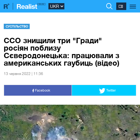
СУСПІЛЬСТВО
ССО знищили три "Гради"
росіян поблизу
Сєверодонецька: працювали з
американських гаубиць (відео)
13 червня 2022 | 11:36
Facebook
Twitter