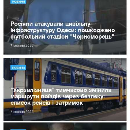
НОВИНИ
Росіяни атакували цивільну
інфраструктуру Одеси: пошкоджено
футбольний стадіон "Чорноморець"
7 серпня 2026
НОВИНИ
"Укрзалізниця" тимчасово змінила
маршрути поїздів через безпеку:
список рейсів і затримок
7 серпня 2026