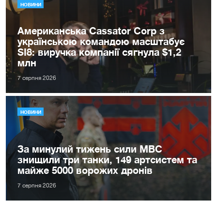
НОВИНИ
Американська Cassator Corp з
українською командою масштабує
SI8: виручка компанії сягнула $1,2
млн
7 серпня 2026
НОВИНИ
За минулий тижень сили МВС
знищили три танки, 149 артсистем та
майже 5000 ворожих дронів
7 серпня 2026