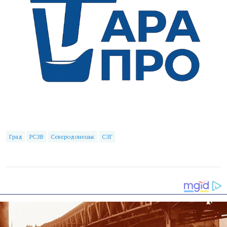
Град
РСЗВ
Сєвєродонецьк
СЗГ