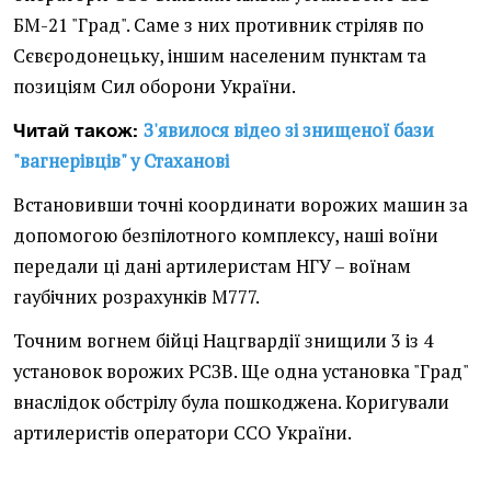
БМ-21 "Град". Саме з них противник стріляв по
Сєвєродонецьку, іншим населеним пунктам та
позиціям Сил оборони України.
З'явилося відео зі знищеної бази
Читай також:
"вагнерівців" у Стаханові
Встановивши точні координати ворожих машин за
допомогою безпілотного комплексу, наші воїни
передали ці дані артилеристам НГУ – воїнам
гаубічних розрахунків М777.
Точним вогнем бійці Нацгвардії знищили 3 із 4
установок ворожих РСЗВ. Ще одна установка "Град"
внаслідок обстрілу була пошкоджена. Коригували
артилеристів оператори ССО України.