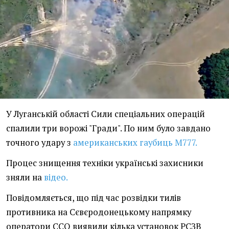
У Луганській області Сили спеціальних операцій
спалили три ворожі "Гради". По ним було завдано
точного удару з
американських гаубиць М777.
Процес знищення техніки українські захисники
зняли на
відео.
Повідомляється, що під час розвідки тилів
противника на Сєвєродонецькому напрямку
оператори ССО виявили кілька установок РСЗВ