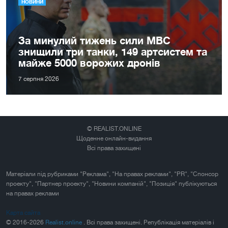
НОВИНИ
За минулий тижень сили МВС
знищили три танки, 149 артсистем та
майже 5000 ворожих дронів
7 серпня 2026
© REALIST.ONLINE
Щоденне онлайн-видання
Всі права захищені
Матеріали під рубриками "Реклама", "На правах реклами", "PR", "Спонсор
проекту", "Партнер проекту", "Новини компаній", "Позиція" публікуються
на правах реклами
Карта сайта
© 2016-2026
Realist.online
. Всі права захищені. Републікація матеріалів і