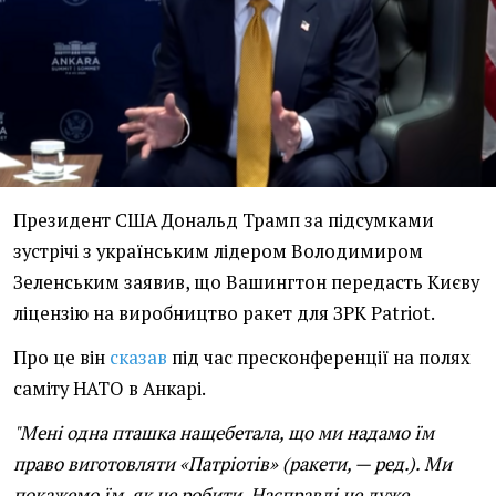
Президент США Дональд Трамп за підсумками
зустрічі з українським лідером Володимиром
Зеленським заявив, що Вашингтон передасть Києву
ліцензію на виробництво ракет для ЗРК Patriot.
Про це він
сказав
під час пресконференції на полях
саміту НАТО в Анкарі.
"Мені одна пташка нащебетала, що ми надамо їм
право виготовляти «Патріотів» (ракети, — ред.). Ми
покажемо їм, як це робити. Насправді це дуже