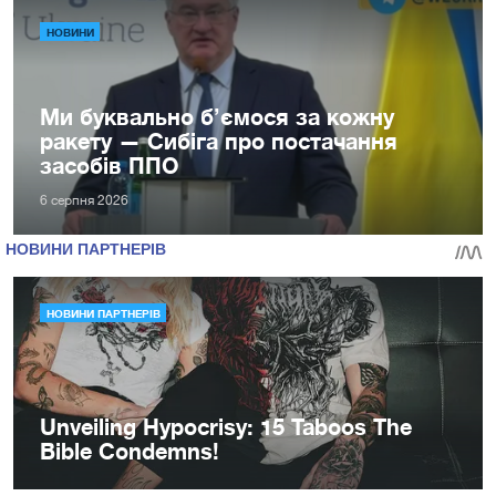
НОВИНИ
Ми буквально б’ємося за кожну
ракету — Сибіга про постачання
засобів ППО
6 серпня 2026