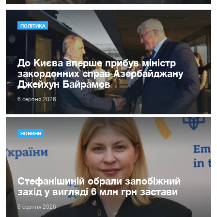
ПОЛІТИКА
До Києва вперше прибув міністр
закордонних справ Азербайджану
Джейхун Байрамов
6 серпня 2026
НОВИНИ
Стефанішиній обрали запобіжний
захід у вигляді 6 млн грн застави
6 серпня 2026