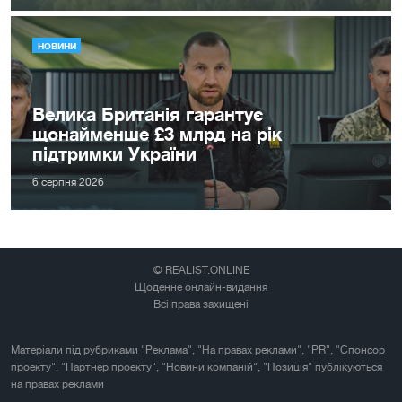
НОВИНИ
Велика Британія гарантує
щонайменше £3 млрд на рік
підтримки України
6 серпня 2026
© REALIST.ONLINE
Щоденне онлайн-видання
Всі права захищені
Матеріали під рубриками "Реклама", "На правах реклами", "PR", "Спонсор
проекту", "Партнер проекту", "Новини компаній", "Позиція" публікуються
на правах реклами