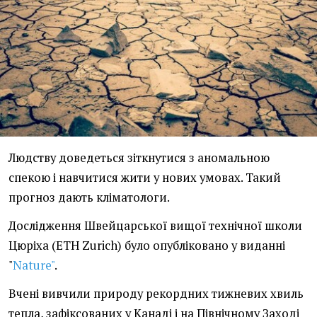
Людству доведеться зіткнутися з аномальною
спекою і навчитися жити у нових умовах. Такий
прогноз дають кліматологи.
Дослідження Швейцарської вищої технічної школи
Цюріха (ETH Zurich) було опубліковано у виданні
"
Nature"
.
Вчені вивчили природу рекордних тижневих хвиль
тепла, зафіксованих у Канаді і на Північному Заході