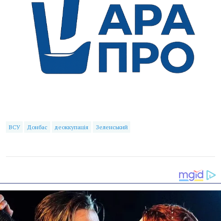
ВСУ
Донбас
деоккупація
Зеленський