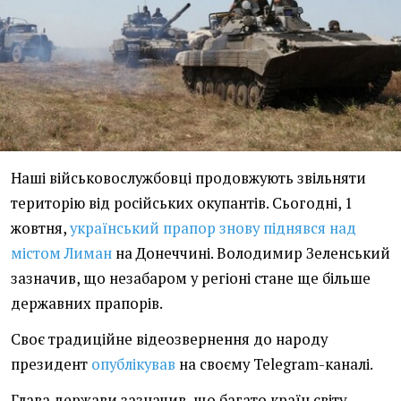
Наші військовослужбовці продовжують звільняти
територію від російських окупантів. Сьогодні, 1
жовтня,
український прапор знову піднявся над
містом Лиман
на Донеччині. Володимир Зеленський
зазначив, що незабаром у регіоні стане ще більше
державних прапорів.
Своє традиційне відеозвернення до народу
президент
опублікував
на своєму Telegram-каналі.
Глава держави зазначив, що багато країн світу