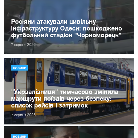
Росіяни атакували цивільну
інфраструктуру Одеси: пошкоджено
футбольний стадіон "Чорноморець"
7 серпня 2026
НОВИНИ
"Укрзалізниця" тимчасово змінила
маршрути поїздів через безпеку:
список рейсів і затримок
7 серпня 2026
НОВИНИ