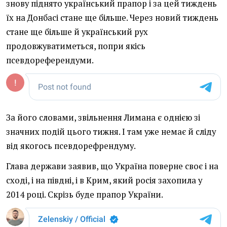
знову піднято український прапор і за цей тиждень
їх на Донбасі стане ще більше. Через новий тиждень
стане ще більше й український рух
продовжуватиметься, попри якісь
псевдореферендуми.
За його словами, звільнення Лимана є однією зі
значних подій цього тижня. І там уже немає й сліду
від якогось псевдорефрендуму.
Глава держави заявив, що Україна поверне своє і на
сході, і на півдні, і в Крим, який росія захопила у
2014 році. Скрізь буде прапор України.