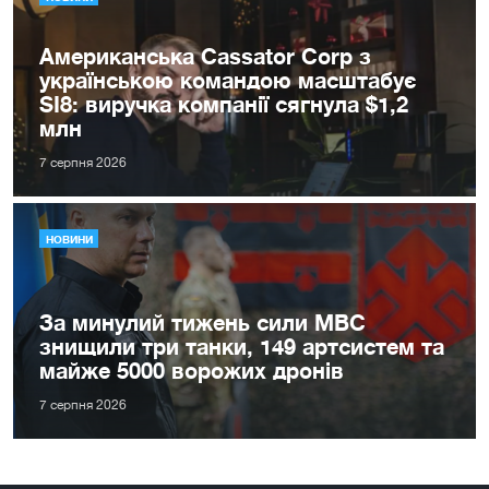
Американська Cassator Corp з
українською командою масштабує
SI8: виручка компанії сягнула $1,2
млн
7 серпня 2026
НОВИНИ
За минулий тижень сили МВС
знищили три танки, 149 артсистем та
майже 5000 ворожих дронів
7 серпня 2026