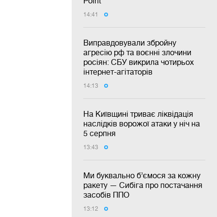
Point
14:41
Виправдовували збройну
агресію рф та воєнні злочини
росіян: СБУ викрила чотирьох
інтернет-агітаторів
14:13
На Київщині триває ліквідація
наслідків ворожої атаки у ніч на
5 серпня
13:43
Ми буквально б’ємося за кожну
ракету — Сибіга про постачання
засобів ППО
13:12