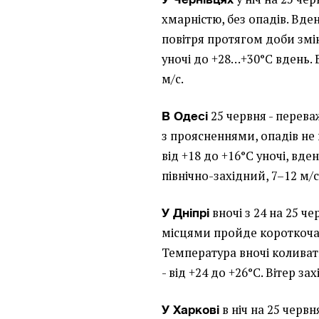
хмарністю, без опадів. Вде
повітря протягом доби змі
уночі до +28…+30°C вдень. В
м/с.
25 червня - перева
В Одесі
з проясненнями, опадів не
від +18 до +16°C уночі, вден
північно-західний, 7–12 м/с
вночі з 24 на 25 ч
У Дніпрі
місцями пройде короткочас
Температура вночі коливати
- від +24 до +26°C. Вітер за
в ніч на 25 червн
У Харкові