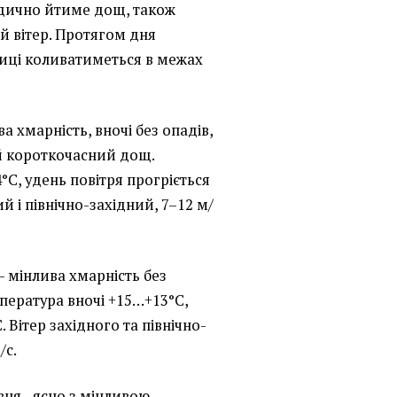
одично йтиме дощ, також
й вітер. Протягом дня
лиці коливатиметься в межах
а хмарність, вночі без опадів,
 короткочасний дощ.
C, удень повітря прогріється
й і північно-західний, 7–12 м/
 - мінлива хмарність без
мпература вночі +15…+13°C,
 Вітер західного та північно-
/с.
рвня - ясно з мінливою