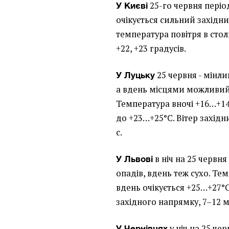
25-го червня пері
У Києві
очікується сильний західни
температура повітря в сто
+22, +23 градусів.
25 червня - мінлив
У Луцьку
а вдень місцями можливий
Температура вночі +16…+14°
до +23…+25°C. Вітер західни
с.
в ніч на 25 червня
У Львові
опадів, вдень теж сухо. Те
вдень очікується +25…+27°C.
західного напрямку, 7–12 м
у ніч на 25 че
У Чернівцях