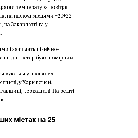
України температура повітря
в, на півночі місцями +20+22
, на Закарпатті та у
.
ми і зачіплять північно-
На півдні - вітер буде помірним.
чікуються у північних
енщині, у Харківській,
лтавщині, Черкащині. На решті
в.
нших містах на 25