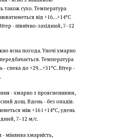
нь також сухо. Температура
нюватиметься від +16…+14°C
ітер - північно-західний, 7–12
жно ясна погода. Уночі хмарно
 передбачається. Температура
ь - спека до +29…+31°C. Вітер -
.
ервня - хмарно з проясненнями,
ний дощ. Вдень - без опадів.
меться між +16 і +14°C, удень
хідний, 7–12 м/с.
я - мінлива хмарність,