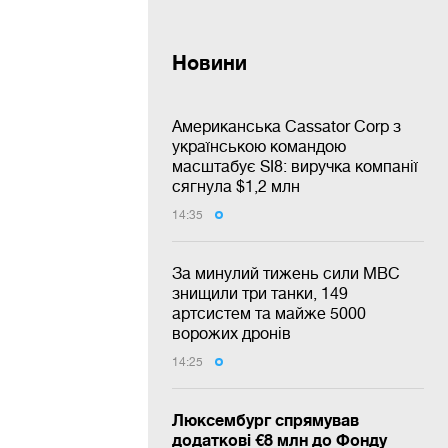
Новини
Американська Cassator Corp з
українською командою
масштабує SI8: виручка компанії
сягнула $1,2 млн
14:35
За минулий тижень сили МВС
знищили три танки, 149
артсистем та майже 5000
ворожих дронів
14:25
Люксембург спрямував
додаткові €8 млн до Фонду