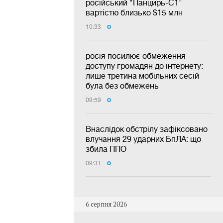
російський "Панцирь-С1"
вартістю близько $15 млн
10:33
росія посилює обмеження
доступу громадян до інтернету:
лише третина мобільних сесій
була без обмежень
09:59
Внаслідок обстрілу зафіксовано
влучання 29 ударних БпЛА: що
збила ППО
09:31
6 серпня 2026