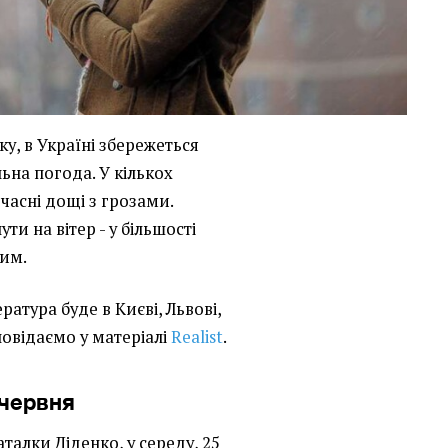
ку, в Україні збережеться
льна погода. У кількох
часні дощі з грозами.
ти на вітер - у більшості
тим.
ратура буде в Києві, Львові,
повідаємо у матеріалі
Realist
.
 червня
талки Діденко, у середу, 25