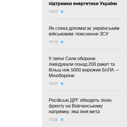
підтримки енергетики України
13:23
Як спека допомагає українським
військовим: пояснення ЗСУ
13:10
У липні Сили оборони
ліквідували понад 200 ракет та
більш ніж 5000 ворожих БпЛА —
Міноборони
12:47
Російські ДРГ обходять лінію
фронту на Вовчанському
напрямку: яка їхня мета
12:28