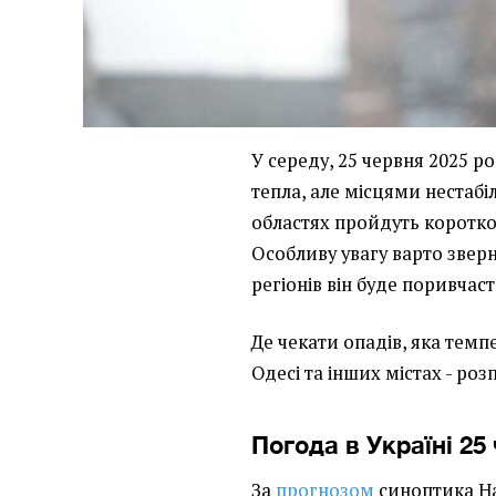
У середу, 25 червня 2025 ро
тепла, але місцями нестабі
областях пройдуть коротко
Особливу увагу варто зверну
регіонів він буде поривчас
Де чекати опадів, яка темпе
Одесі та інших містах - роз
Погода в Україні 25
За
прогнозом
синоптика На