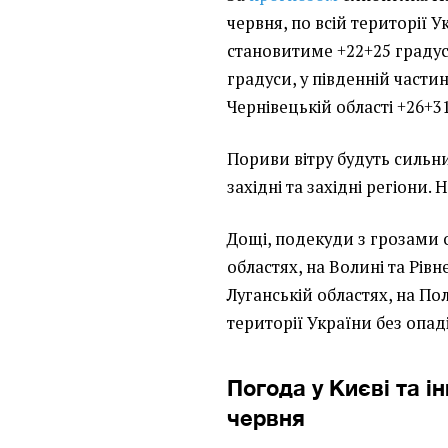
червня, по всій території 
становитиме +22+25 градусі
градуси, у південній частині
Чернівецькій області +26+31
Пориви вітру будуть сильни
західні та західні регіони. 
Дощі, подекуди з грозами о
областях, на Волині та Рівн
Луганській областях, на По
території України без опаді
Погода у Києві та і
червня