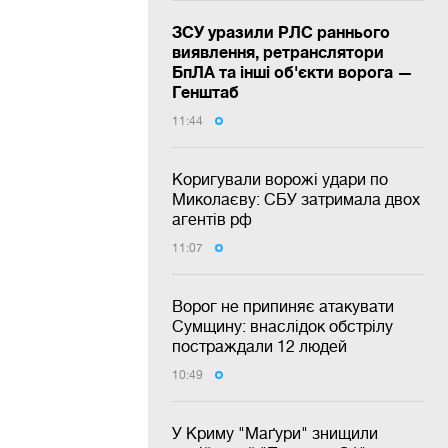
ЗСУ уразили РЛС раннього
виявлення, ретранслятори
БпЛА та інші об'єкти ворога —
Генштаб
11:44
Коригували ворожі удари по
Миколаєву: СБУ затримала двох
агентів рф
11:07
Ворог не припиняє атакувати
Сумщину: внаслідок обстрілу
постраждали 12 людей
10:49
У Криму "Маґури" знищили