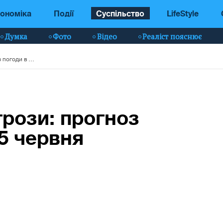
ономіка
Події
Суспільство
LifeStyle
Думка
Фото
Відео
Реаліст пояснює
Сильний вітер та грози: прогноз погоди в Україні 25 червня
грози: прогноз
25 червня