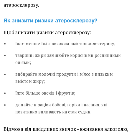
атеросклерозу.
Як знизити ризики атеросклерозу?
Щоб знизити ризики атеросклерозу:
їжте менше їжі з високим вмістом холестерину;
тваринні жири замінюйте корисними рослинними
оліями;
вибирайте молочні продукти і м'ясо з низьким
вмістом жиру;
їжте більше овочів і фруктів;
додайте в раціон бобові, горіхи і насіння, які
позитивно впливають на стан судин.
Відмова від шкідливих звичок - вживання алкоголю,