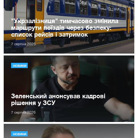
"Укрзалізниця" тимчасово змінила
маршрути поїздів через безпеку:
список рейсів і затримок
7 серпня 2026
НОВИНИ
Зеленський анонсував кадрові
рішення у ЗСУ
7 серпня 2026
НОВИНИ