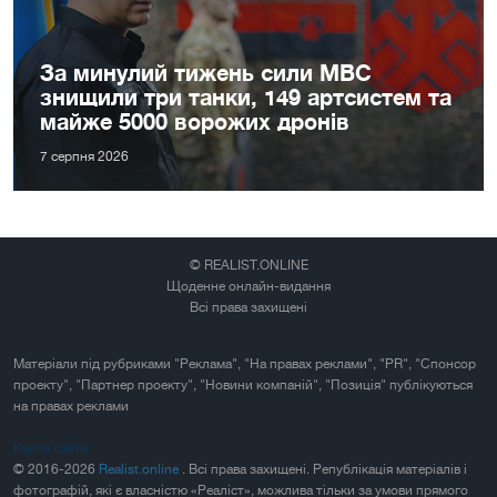
За минулий тижень сили МВС
знищили три танки, 149 артсистем та
майже 5000 ворожих дронів
7 серпня 2026
© REALIST.ONLINE
Щоденне онлайн-видання
Всі права захищені
Матеріали під рубриками "Реклама", "На правах реклами", "PR", "Спонсор
проекту", "Партнер проекту", "Новини компаній", "Позиція" публікуються
на правах реклами
Карта сайта
© 2016-2026
Realist.online
. Всі права захищені. Републікація матеріалів і
фотографій, які є власністю «Реаліст», можлива тільки за умови прямого