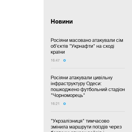
Новини
Росіяни масовано атакували сім
об'єктів "Укрнафти" на сході
країни
16:47
Росіяни атакували цивільну
інфраструктуру Одеси:
пошкоджено футбольний стадіон
"Чорноморець"
16:21
"Укрзалізниця" тимчасово
змінила маршрути поїздів через