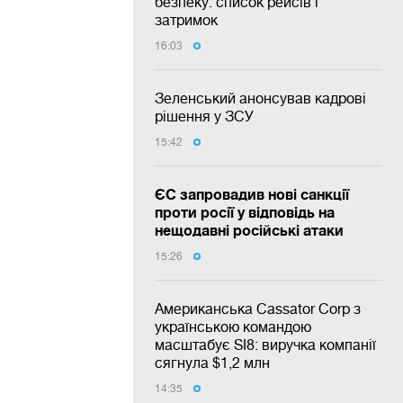
безпеку: список рейсів і
затримок
16:03
Зеленський анонсував кадрові
рішення у ЗСУ
15:42
ЄС запровадив нові санкції
проти росії у відповідь на
нещодавні російські атаки
15:26
Американська Cassator Corp з
українською командою
масштабує SI8: виручка компанії
сягнула $1,2 млн
14:35