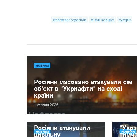
любовний гороскоп
знаки зодіаку
зустріч
НОВИНИ
Росіяни масовано атакували сім
об'єктів "Укрнафти" на сході
країни
7 серпня 2026
Росіяни атакували
"Укрз
НОВИНИ
НОВИНИ
цивільну
тимча