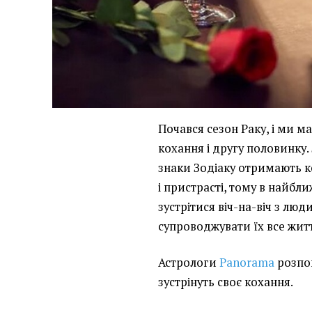
Почався сезон Раку, і ми м
кохання і другу половинку.
знаки Зодіаку отримають к
і пристрасті, тому в найбли
зустрітися віч-на-віч з лю
супроводжувати їх все жит
Астрологи
Panorama
розпов
зустрінуть своє кохання.