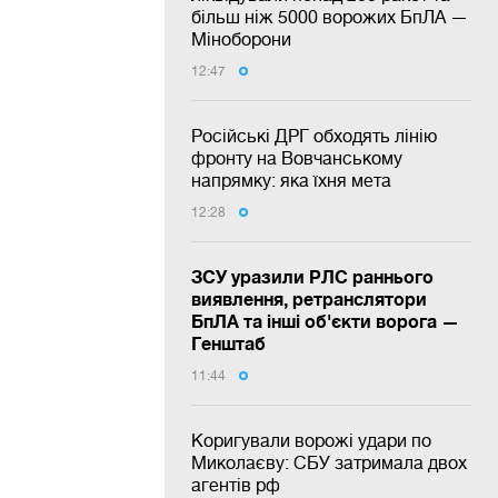
більш ніж 5000 ворожих БпЛА —
Міноборони
12:47
Російські ДРГ обходять лінію
фронту на Вовчанському
напрямку: яка їхня мета
12:28
ЗСУ уразили РЛС раннього
виявлення, ретранслятори
БпЛА та інші об'єкти ворога —
Генштаб
11:44
Коригували ворожі удари по
Миколаєву: СБУ затримала двох
агентів рф