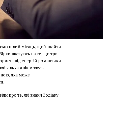
аємо цілий місяць, щоб знайти
 Зірки вказують на те, що три
ористь від енергій романтики
жчі кілька днів можуть
диною, яка може
тя.
іли про те, які знаки Зодіаку