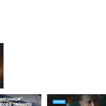
алізниця"
НОВИНИ
сово змінила