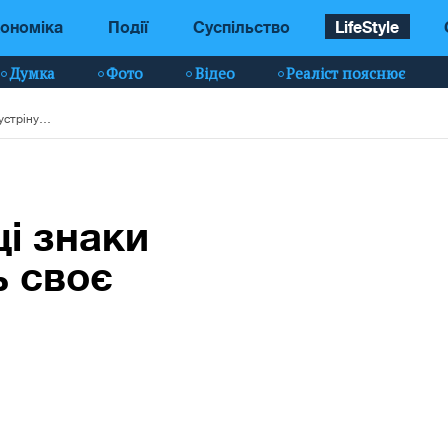
ономіка
Події
Суспільство
LifeStyle
Думка
Фото
Відео
Реаліст пояснює
Сезон Раку 2022: ці знаки Зодіаку зустрінуть своє кохання
ці знаки
ь своє