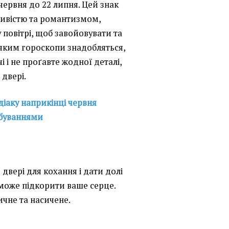
червня до 22 липня. Цей знак
ливістю та романтизмом,
у повітрі, щоб завойовувати та
еяким гороскопи знадобляться,
 і не проґавте жодної деталі,
 двері.
діаку наприкінці червня
обуваннями
 двері для кохання і дати долі
 може підкорити ваше серце.
чне та насичене.