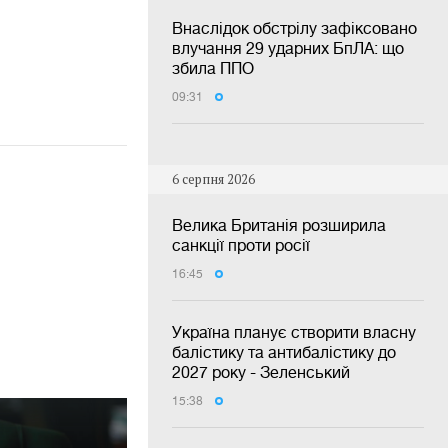
Внаслідок обстрілу зафіксовано
влучання 29 ударних БпЛА: що
збила ППО
09:31
6 серпня 2026
Велика Британія розширила
санкції проти росії
16:45
Україна планує створити власну
балістику та антибалістику до
2027 року - Зеленський
15:38