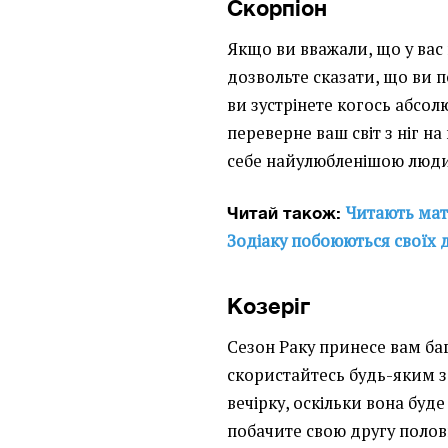
Скорпіон
Якщо ви вважали, що у вас 
дозвольте сказати, що ви 
ви зустрінете когось абсол
переверне ваш світ з ніг на
себе найулюбленішою люди
Читають матр
Читай також:
Зодіаку побоюються своїх
Козеріг
Сезон Раку принесе вам баг
скористайтесь будь-яким 
вечірку, оскільки вона буде
побачите свою другу полов