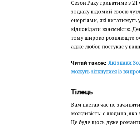
Сезон Раку триватиме з 21 
зодіаку відомий своєю чут
енергіями, які витатимуть 
відповідати взаємністю. Д
тому широко розплющте очі
адже любов постукає у ваші
Які знаки Зо
Читай також:
можуть зіткнутися із випр
Тілець
Вам настав час не зачиняти
можливість: є людина, яка
Це буде щось дуже романти