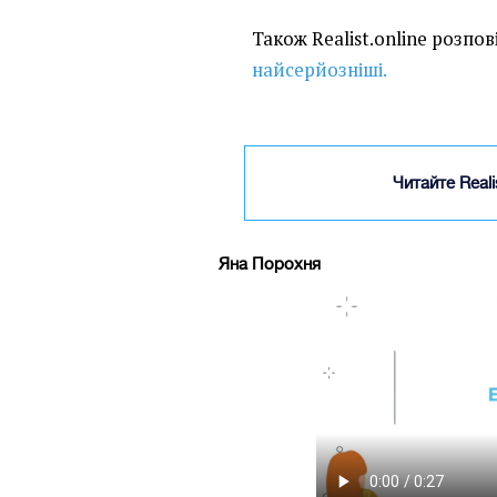
Також Realist.online розпов
найсерйозніші.
Читайте Real
Яна Порохня