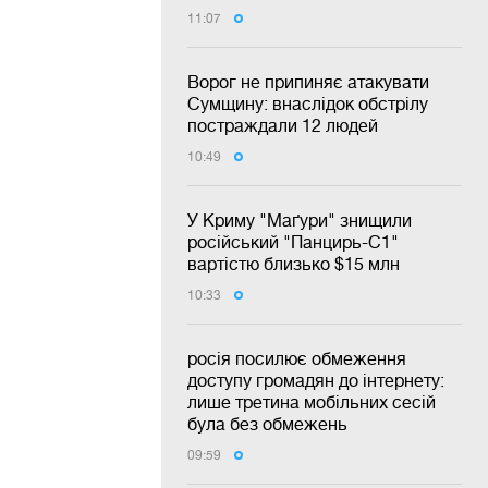
11:07
Ворог не припиняє атакувати
Сумщину: внаслідок обстрілу
постраждали 12 людей
10:49
У Криму "Маґури" знищили
російський "Панцирь-С1"
вартістю близько $15 млн
10:33
росія посилює обмеження
доступу громадян до інтернету:
лише третина мобільних сесій
була без обмежень
09:59