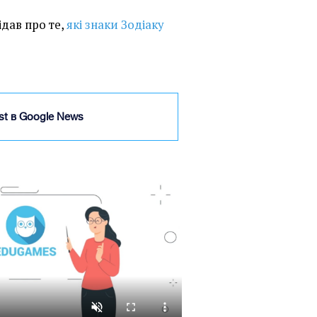
ідав про те,
які знаки Зодіаку
ist в Google News