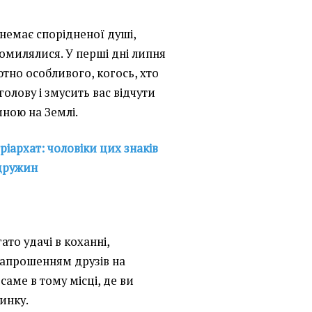
немає спорідненої душі,
помилялися. У перші дні липня
ютно особливого, когось, хто
 голову і змусить вас відчути
ною на Землі.
іархат: чоловіки цих знаків
 дружин
ато удачі в коханні,
запрошенням друзів на
 саме в тому місці, де ви
инку.