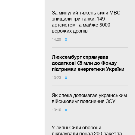
За минулий тижень сили МВС
знищили три танки, 149
артсистем та майже 5000
ворожих дронів
14:25
Люксембург спрямував
додаткові €8 млн до Фонду
підтримки енергетики України
13:23
Як спека допомагає українським
військовим: пояснення ЗСУ
13:10
У липні Сили оборони
ліквідували понад 200 ракет та