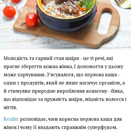
Молодість та гарний стан шкіри - це ті речі, які
прагне зберегти кожна жінка. І допомогти у цьому
може харчування. Зʼясувалося, що перлова каша -
один з продуктів, який не лише насичує організм, а
й стимулює природне вироблення колагену - білка,
що відповідає за пружність шкіри, міцність волосся і
нігтів.
Realist
розповідає, чим корисна перлова каша для
жінок і чому її ввадають справжнім суперфудом.