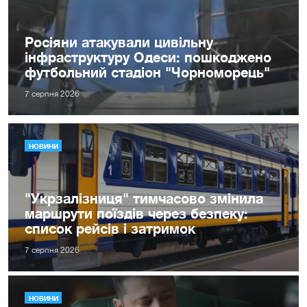
Росіяни атакували цивільну
інфраструктуру Одеси: пошкоджено
футбольний стадіон "Чорноморець"
7 серпня 2026
НОВИНИ
"Укрзалізниця" тимчасово змінила
маршрути поїздів через безпеку:
список рейсів і затримок
7 серпня 2026
НОВИНИ