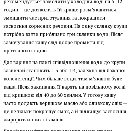
рекомендується замочити у холодній воді на 6–12
годин — це дозволить їй краще розм’якшитися,
зменшити час приготування та покращити
засвоєння корисних речовин. На одну склянку крупи
потрібно взяти приблизно три склянки води. Після
замочування кашу слід добре промити під
проточною водою.
Для варіння на плиті співвідношення води до крупи
зазвичай становить 1:3 або 1:4, залежно від бажаної
консистенції. Чим більше води, тим м’якшою буде
каша. Після закипання її варять на повільному вогні
під кришкою від 40 до 60 хвилин. У готову кашу
часто додають вершкове масло або оливкову олію —
це не тільки покращує смак, а й підвищує засвоєння
жиророзчинних вітамінів.