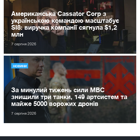
Американська Cassator Corp з
українською командою масштабує
SI8: виручка компанії сягнула $1,2
млн
7 серпня 2026
НОВИНИ
За минулий тижень сили МВС
знищили три танки, 149 артсистем та
майже 5000 ворожих дронів
7 серпня 2026