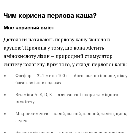
Чим корисна перлова каша?
Має корисний вміст
Дієтологи називають перлову кашу "жіночою
крупою". Причина у тому, що вона містить
амінокислоту лізин — природний стимулятор
синтезу колагену. Крім того, у складі перлової каші:
Фосфор — 221 мг на 100 г — його значно більше, ніж у
багатьох інших злаках.
Вітаміни А, Е, D, К — для сяючої шкіри та міцного
імунітету.
Мікроелементи — калій, магній, кальцій, залізо, цинк,
селен.
Багато клітковини — природне очищення організму.