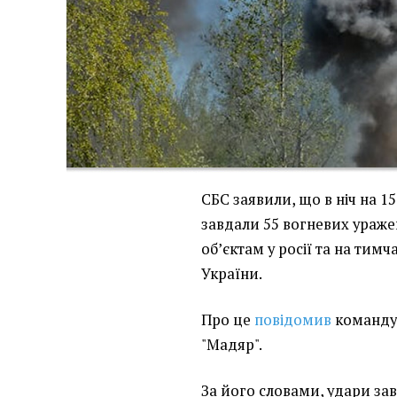
СБС заявили, що в ніч на 15
завдали 55 вогневих ураже
обʼєктам у росії та на тим
України.
Про це
повідомив
командув
"Мадяр".
За його словами, удари зав