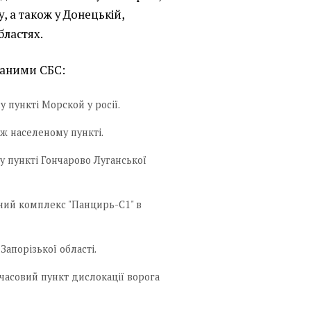
, а також у Донецькій,
бластях.
даними СБС:
у пункті Морской у росії.
ж населеному пункті.
у пункті Гончарово Луганської
ний комплекс "Панцирь-С1" в
Запорізької області.
часовий пункт дислокації ворога