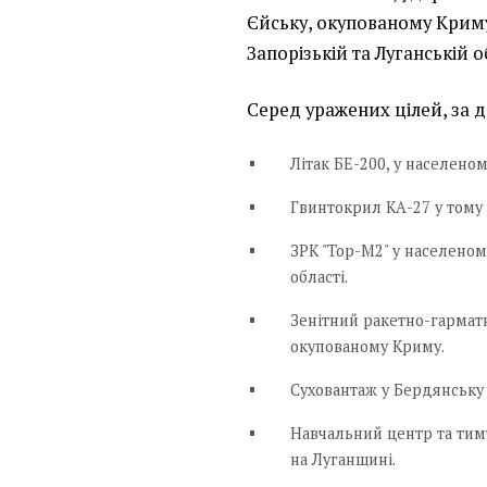
Єйську, окупованому Криму
Запорізькій та Луганській о
Серед уражених цілей, за 
Літак БЕ-200, у населеном
Гвинтокрил КА-27 у тому 
ЗРК "Тор-М2" у населеном
області.
Зенітний ракетно-гармат
окупованому Криму.
Суховантаж у Бердянську 
Навчальний центр та тим
на Луганщині.