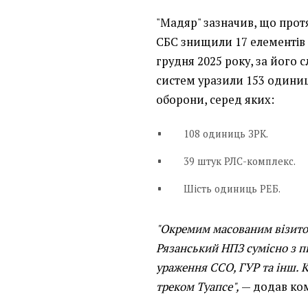
"Мадяр" зазначив, що прот
СБС знищили 17 елементів 
грудня 2025 року, за його 
систем уразили 153 одиниц
оборони, серед яких:
108 одиниць ЗРК.
39 штук РЛС-комплекс.
Шість одиниць РЕБ.
"Окремим масованим візито
Рязанський НПЗ сумісно з п
ураження ССО, ГУР та інш. 
треком Туапсе",
— додав ко