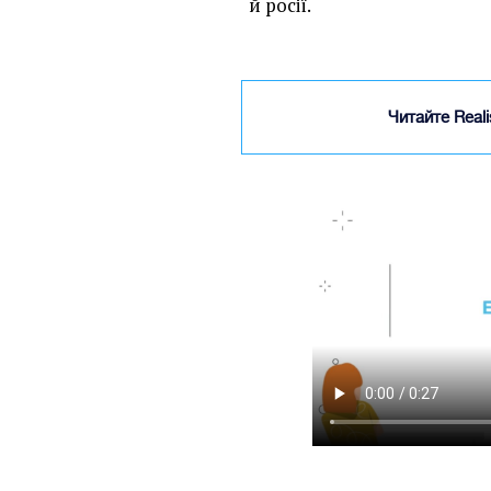
й росії.
Читайте Real