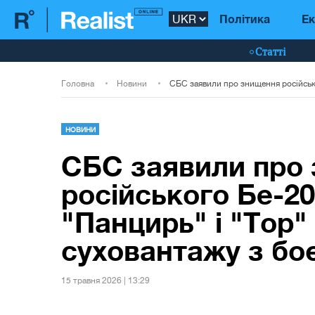
Політика
Ек
Статті
Головна
Новини
НОВИНИ
СБС заявили про
російського Бе-20
"Панцирь" і "Тор"
суховантажу з б
15 травня 2026 | 13:29