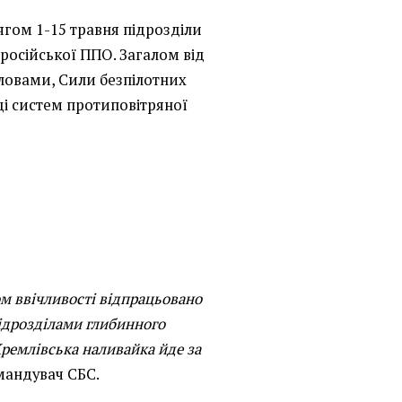
ягом 1-15 травня підрозділи
російської ППО. Загалом від
словами, Сили безпілотних
і систем протиповітряної
м ввічливості відпрацьовано
ідрозділами глибинного
Кремлівська наливайка йде за
мандувач СБС.