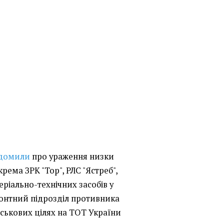
ідомили
про ураження низки
крема ЗРК "Тор", РЛС "Ястреб",
теріально-технічних засобів у
онтний підрозділ противника
йськових цілях на ТОТ України