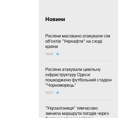
Новини
Росіяни масовано атакували сім
об'єктів "Укрнафти" на сході
країни
16:47
Росіяни атакували цивільну
інфраструктуру Одеси:
пошкоджено футбольний стадіон
"Чорноморець"
16:21
"Укрзалізниця" тимчасово
змінила маршрути поїздів через