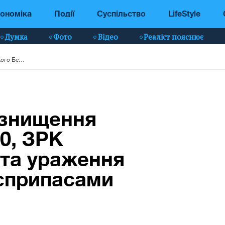
ономіка
Події
Суспільство
LifeStyle
Думка
Фото
Відео
Реаліст пояснює
СБС заявили про знищення російського Бе-200, ЗРК "Панцирь" і "Тор" та ураження суховантажу з боєприпасами
 знищення
0, ЗРК
 та ураження
оєприпасами