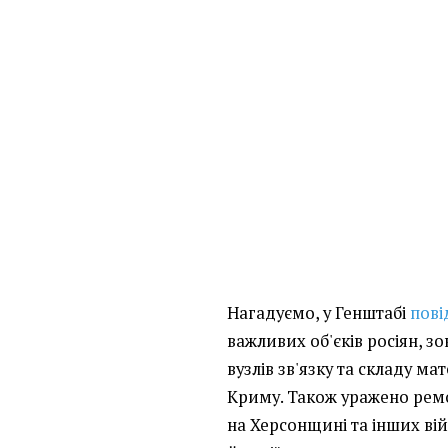
Нагадуємо, у Генштабі
пов
важливих об'єків росіян, зо
вузлів зв'язку та складу ма
Криму. Також уражено рем
на Херсонщині та інших ві