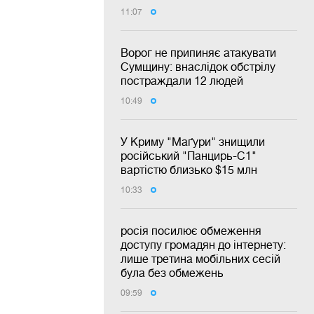
11:07
Ворог не припиняє атакувати
Сумщину: внаслідок обстрілу
постраждали 12 людей
10:49
У Криму "Маґури" знищили
російський "Панцирь-С1"
вартістю близько $15 млн
10:33
росія посилює обмеження
доступу громадян до інтернету:
лише третина мобільних сесій
була без обмежень
09:59