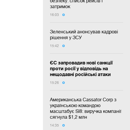
безпеку: список рейсів і
затримок
16:03
Зеленський анонсував кадрові
рішення у ЗСУ
15:42
ЄС запровадив нові санкції
проти росії у відповідь на
нещодавні російські атаки
15:26
Американська Cassator Corp з
українською командою
масштабує SI8: виручка компанії
сягнула $1,2 млн
14:35