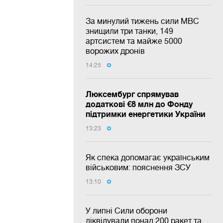
За минулий тижень сили МВС
знищили три танки, 149
артсистем та майже 5000
ворожих дронів
14:25
Люксембург спрямував
додаткові €8 млн до Фонду
підтримки енергетики України
13:23
Як спека допомагає українським
військовим: пояснення ЗСУ
13:10
У липні Сили оборони
ліквідували понад 200 ракет та