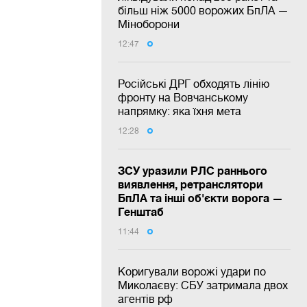
більш ніж 5000 ворожих БпЛА —
Міноборони
12:47
Російські ДРГ обходять лінію
фронту на Вовчанському
напрямку: яка їхня мета
12:28
ЗСУ уразили РЛС раннього
виявлення, ретранслятори
БпЛА та інші об'єкти ворога —
Генштаб
11:44
Коригували ворожі удари по
Миколаєву: СБУ затримала двох
агентів рф