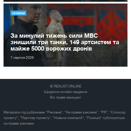
НОВИНИ
За минулий тижень сили МВС
знищили три танки, 149 артсистем та
майже 5000 ворожих дронів
7 серпня 2026
© REALIST.ONLINE
Щоденне онлайн-видання
Всі права захищені
Матеріали під рубриками "Реклама", "На правах реклами", "PR", "Спонсор
проекту", "Партнер проекту", "Новини компаній", "Позиція" публікуються
на правах реклами