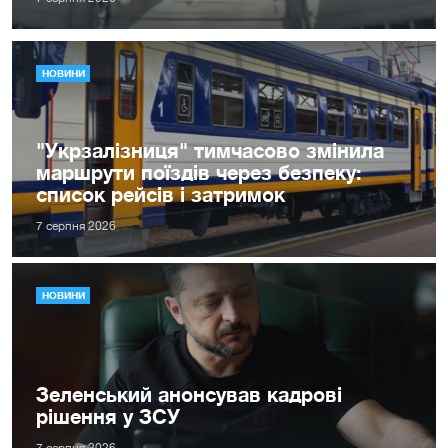
НОВИНИ
"Укрзалізниця" тимчасово змінила
маршрути поїздів через безпеку:
список рейсів і затримок
7 серпня 2026
НОВИНИ
Зеленський анонсував кадрові
рішення у ЗСУ