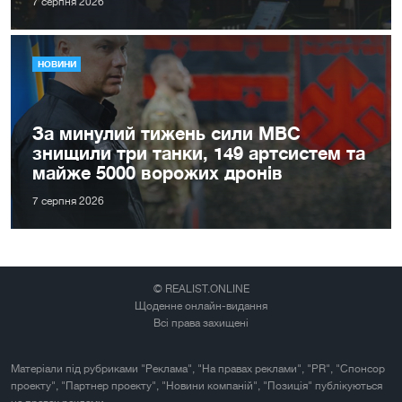
7 серпня 2026
НОВИНИ
За минулий тижень сили МВС
знищили три танки, 149 артсистем та
майже 5000 ворожих дронів
7 серпня 2026
© REALIST.ONLINE
Щоденне онлайн-видання
Всі права захищені
Матеріали під рубриками "Реклама", "На правах реклами", "PR", "Спонсор
проекту", "Партнер проекту", "Новини компаній", "Позиція" публікуються