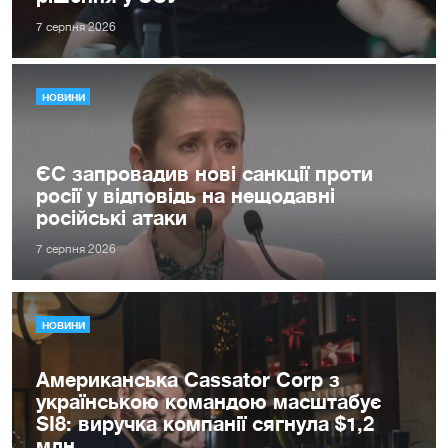
7 серпня 2026
НОВИНИ
ЄС запровадив нові санкції проти
росії у відповідь на нещодавні
російські атаки
7 серпня 2026
НОВИНИ
Американська Cassator Corp з
українською командою масштабує
SI8: виручка компанії сягнула $1,2
млн