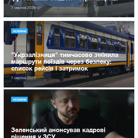
7 серпня 2026
НОВИНИ
"Укрзалізниця" тимчасово змінила
маршрути поїздів через безпеку:
список рейсів і затримок
7 серпня 2026
НОВИНИ
Зеленський анонсував кадрові
рішення у ЗСУ