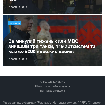
7 серпня 2026
НОВИНИ
За минулий тижень сили МВС
знищили три танки, 149 артсистем та
майже 5000 ворожих дронів
7 серпня 2026
© REALIST.ONLINE
Щоденне онлайн-видання
Всі права захищені
Матеріали під рубриками "Реклама", "На правах реклами", "PR", "Спонсор