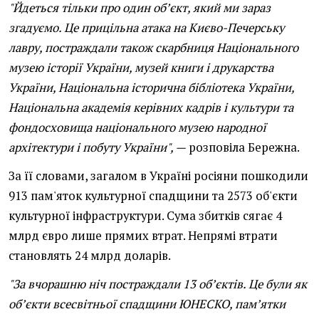
"Йдеться тільки про один об’єкт, який ми зараз
згадуємо. Це прицільна атака на Києво-Печерську
лавру, постраждали також скарбниця Національного
музею історії України, музей книги і друкарства
України, Національна історична бібліотека України,
Національна академія керівних кадрів і культури та
фондосховища національного музею народної
архітектури і побуту України", —
розповіла Бережна.
За її словами, загалом в Україні росіяни пошкодили
913 пам'яток культурної спадщини та 2573 об'єкти
культурної інфраструктури. Сума збитків сягає 4
млрд євро лише прямих втрат. Непрямі втрати
становлять 24 млрд доларів.
"За вчорашню ніч постраждали 13 об’єктів. Це були як
об’єкти всесвітньої спадщини ЮНЕСКО, пам’ятки