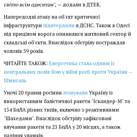
світло всім одеситам", —
додали в ДТЕК.
Напередодні атаку на об'єкт критичної
інфраструктури
підвтердили
в ДСНС. Також в Одесі
під прицілом ворога опинилися житловий сектор й
складські об'єкти. Внаслідок обстрілу постраждав
чоловік 59 років.
ЧИТАЙТЕ ТАКОЖ:
Енергетика стала одним із
центральних полів бою у війні росії проти України —
Шмигаль
Уночі 20 травня росіяни
атакували
Україну із
використанням балістичної ракети "Іскандер-М" та
154 БпЛА різних типів, включно з реактивними
"Шахедами". Внаслідок обстрілу зафіксовані
влучання ракети та 23 БпЛА у 20 місцях, а також
падіння уламків.