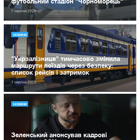
футбольний стадіон "Чорноморець"
7 серпня 2026
НОВИНИ
"Укрзалізниця" тимчасово змінила
маршрути поїздів через безпеку:
список рейсів і затримок
7 серпня 2026
НОВИНИ
Зеленський анонсував кадрові