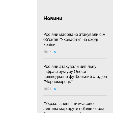
Новини
Росіяни масовано атакували сім
об'єктів "Укрнафти" на сході
країни
16:47
Росіяни атакували цивільну
інфраструктуру Одеси:
пошкоджено футбольний стадіон
"Чорноморець"
16:21
"Укрзалізниця" тимчасово
змінила маршрути поїздів через