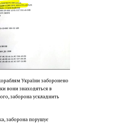
кораблям України заборонено
ьки вони знаходяться в
того, заборона ускладнить
ка, заборона порушує
.