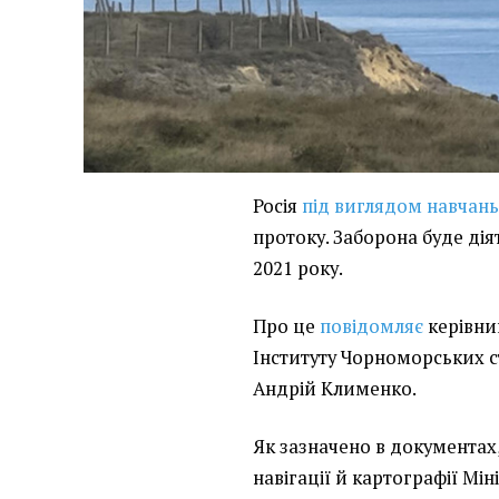
Росія
під виглядом навчан
протоку. Заборона буде діят
2021 року.
Про це
повідомляє
керівни
Інституту Чорноморських с
Андрій Клименко.
Як зазначено в документах
навігації й картографії Мі