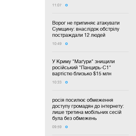
11:07
Ворог не припиняє атакувати
Сумщину: внаслідок обстрілу
постраждали 12 людей
10:49
У Криму "Маґури" знищили
російський "Панцирь-С1"
вартістю близько $15 млн
10:33
росія посилює обмеження
доступу громадян до інтернету:
лише третина мобільних сесій
була без обмежень
09:59