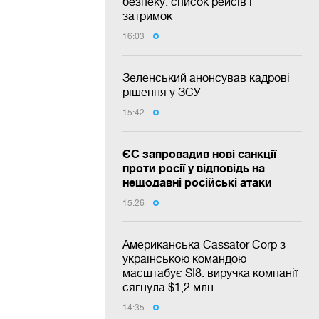
безпеку: список рейсів і
затримок
16:03
Зеленський анонсував кадрові
рішення у ЗСУ
15:42
ЄС запровадив нові санкції
проти росії у відповідь на
нещодавні російські атаки
15:26
Американська Cassator Corp з
українською командою
масштабує SI8: виручка компанії
сягнула $1,2 млн
14:35