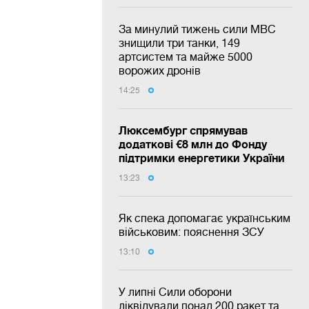
За минулий тижень сили МВС
знищили три танки, 149
артсистем та майже 5000
ворожих дронів
14:25
Люксембург спрямував
додаткові €8 млн до Фонду
підтримки енергетики України
13:23
Як спека допомагає українським
військовим: пояснення ЗСУ
13:10
У липні Сили оборони
ліквідували понад 200 ракет та