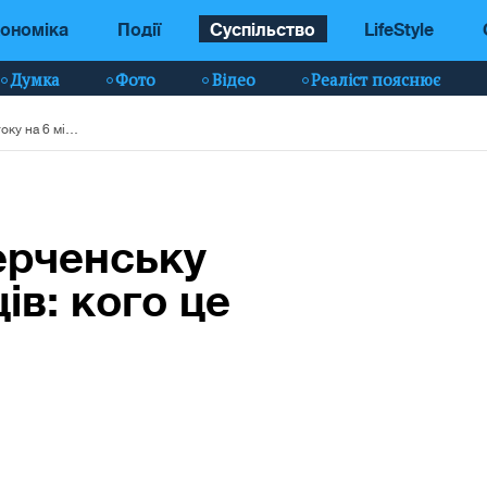
ономіка
Події
Суспільство
LifeStyle
Думка
Фото
Відео
Реаліст пояснює
Росія перекриє Керченську протоку на 6 місяців: кого це торкнеться
ерченську
ів: кого це