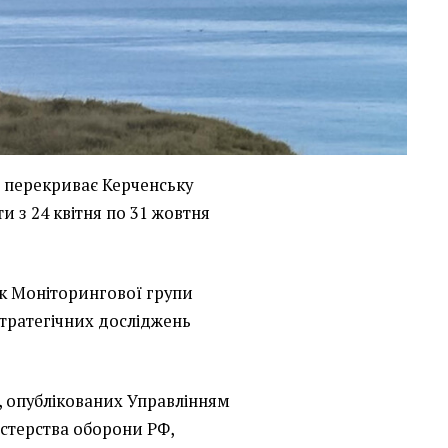
ь
перекриває Керченську
и з 24 квітня по 31 жовтня
к Моніторингової групи
тратегічних досліджень
, опублікованих Управлінням
ністерства оборони РФ,