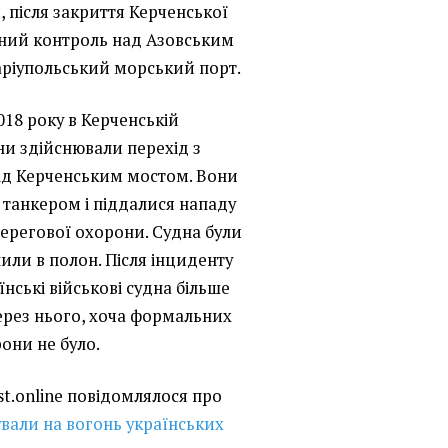
, після закриття Керченської
вний контроль над Азовським
аріупольський морський порт.
018 року в Керченській
ни здійснювали перехід з
ід Керченським мостом. Вони
 танкером і піддалися нападу
 берегової охорони. Судна були
или в полон. Після інциденту
їнські військові судна більше
ерез нього, хоча формальних
рони не було.
st.online повідомлялося про
вали на вогонь українських