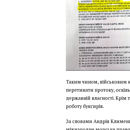
Таким чином, військовим 
перетинати протоку, оскіл
державній власності. Крім 
роботу буксирів.
За словами Андрія Климен
міжнародне морське право