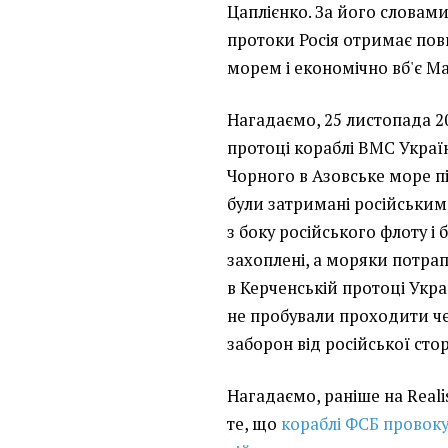
Цаплієнко. За його словами
протоки Росія отримає по
морем і економічно вб'є М
Нагадаємо, 25 листопада 2
протоці кораблі ВМС Украї
Чорного в Азовське море п
були затримані російським
з боку російського флоту і
захоплені, а моряки потрап
в Керченській протоці Укра
не пробували проходити ч
заборон від російської сто
Нагадаємо, раніше на Reali
те, що
кораблі ФСБ провоку