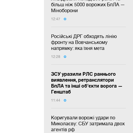
більш ніж 5000 ворожих БпЛА —
Міноборони
12:47
Російські ДРГ обходять лінію
фронту на Вовчанському
напрямку: яка їхня мета
12:28
ЗСУ уразили РЛС раннього
виявлення, ретранслятори
БпЛА та інші об'єкти ворога —
Генштаб
11:44
Коригували ворожі удари по
Миколаєву: СБУ затримала двох
агентів рф