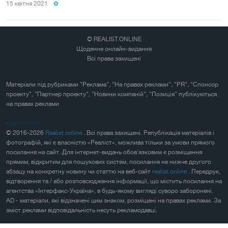
15 квiтня 2021
© REALIST.ONLINE
Щоденне онлайн-видання
Всі права захищені
Матеріали під рубриками "Реклама", "На правах реклами", "PR", "Спонсор
проекту", "Партнер проекту", "Новини компаній", "Позиція" публікуються
на правах реклами
Карта сайта
© 2016-2026
Realist.online
. Всі права захищені. Републікація матеріалів і
фотографій, які є власністю «Реаліст», можлива тільки за умови прямого
посилання на сайт. Для інтернет-видань обов'язковим є розміщення
прямим, відкритим для пошукових систем, посилання не нижче другого
абзацу на конкретну новину чи статтю на веб-сайт
realist.online
. Передрук,
відтворення та / або розповсюдження інформації, що містить посилання на
агентства «Інтерфакс-Україна», в будь-якому вигляді суворо заборонені.
AD - матеріали, які відзначені цим знаком, розміщені на правах реклами. За
зміст реклами відповідальність несуть рекламодавці.