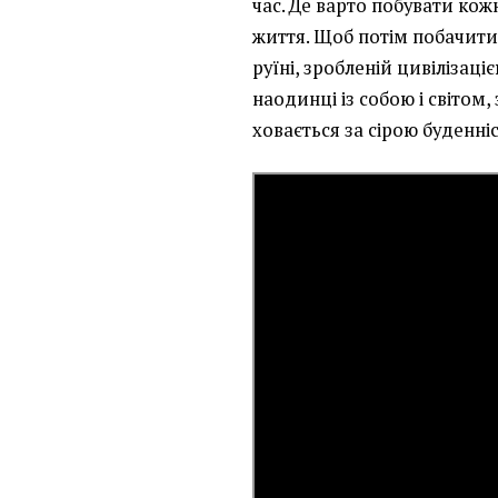
час. Де варто побувати кож
життя. Щоб потім побачити
руїні, зробленій цивілізаці
наодинці із собою і світом,
ховається за сірою буденніс