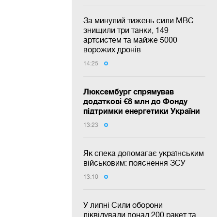
За минулий тижень сили МВС
знищили три танки, 149
артсистем та майже 5000
ворожих дронів
14:25
Люксембург спрямував
додаткові €8 млн до Фонду
підтримки енергетики України
13:23
Як спека допомагає українським
військовим: пояснення ЗСУ
13:10
У липні Сили оборони
ліквідували понад 200 ракет та