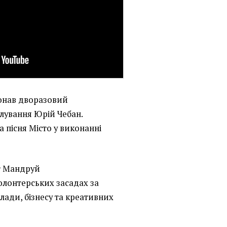
конав дворазовий
слування Юрій Чебан.
 пісня Місто у виконанні
т Мандруй
олонтерських засадах за
лади, бізнесу та креативних