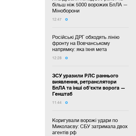
більш ніж 5000 ворожих БпЛА —
Міноборони
12:47
Російські ДРГ обходять лінію
фронту на Вовчанському
напрямку: яка їхня мета
12:28
ЗСУ уразили РЛС раннього
виявлення, ретранслятори
БпЛА та інші об'єкти ворога —
Генштаб
11:44
Коригували ворожі удари по
Миколаєву: СБУ затримала двох
агентів рф