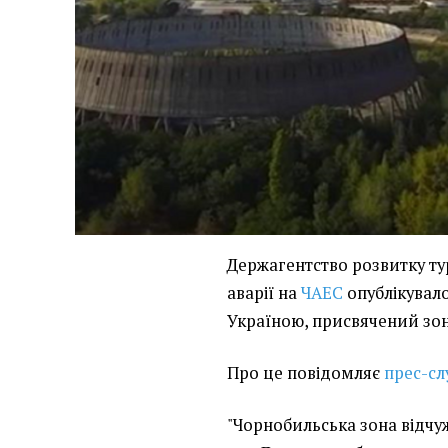
Держагентство розвитку ту
аварії на
ЧАЕС
опублікувал
Україною, присвячений зон
Про це повідомляє
прес-сл
"Чорнобильська зона відчуж