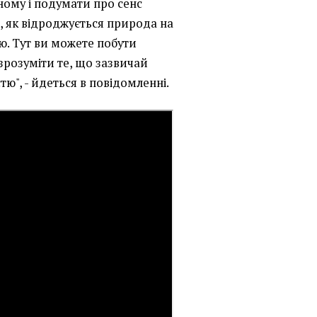
ному і подумати про сенс
, як відроджується природа на
єю. Тут ви можете побути
 зрозуміти те, що зазвичай
тю", - йдеться в повідомленні.