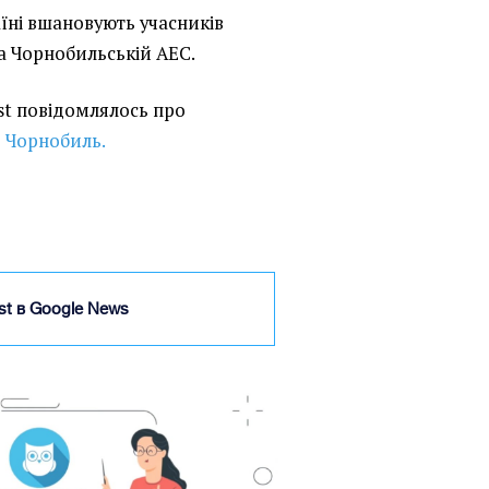
аїні вшановують учасників
 на Чорнобильській АЕС.
ist повідомлялось про
 Чорнобиль.
ist в Google News