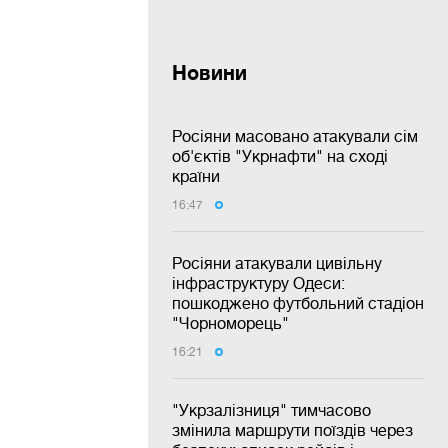
Новини
Росіяни масовано атакували сім
об'єктів "Укрнафти" на сході
країни
16:47
Росіяни атакували цивільну
інфраструктуру Одеси:
пошкоджено футбольний стадіон
"Чорноморець"
16:21
"Укрзалізниця" тимчасово
змінила маршрути поїздів через