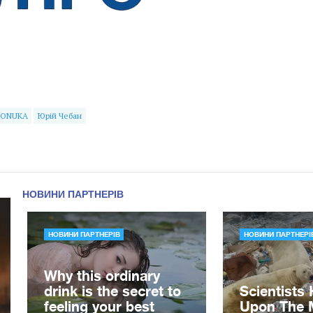
ONUKA
Юрій Чебан