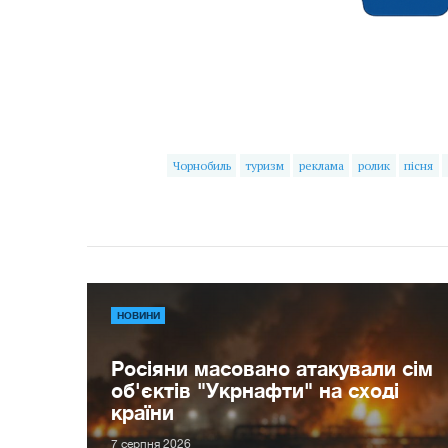
Чорнобиль
туризм
реклама
ролик
пісня
НОВИНИ
Росіяни масовано атакували сім
об'єктів "Укрнафти" на сході
країни
7 серпня 2026