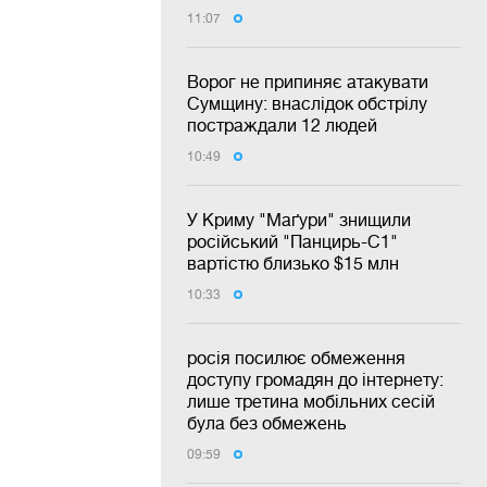
11:07
Ворог не припиняє атакувати
Сумщину: внаслідок обстрілу
постраждали 12 людей
10:49
У Криму "Маґури" знищили
російський "Панцирь-С1"
вартістю близько $15 млн
10:33
росія посилює обмеження
доступу громадян до інтернету:
лише третина мобільних сесій
була без обмежень
09:59