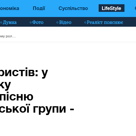
ономіка
Події
Суспільство
LifeStyle
Думка
Фото
Відео
Реаліст пояснює
Чорнобиль для туристів: у рекламному ролику використовували пісню популярної української групи - відео
истів: у
ку
пісню
ської групи -