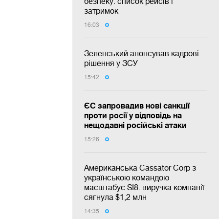
безпеку: список рейсів і
затримок
16:03
Зеленський анонсував кадрові
рішення у ЗСУ
15:42
ЄС запровадив нові санкції
проти росії у відповідь на
нещодавні російські атаки
15:26
Американська Cassator Corp з
українською командою
масштабує SI8: виручка компанії
сягнула $1,2 млн
14:35