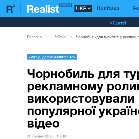
Політика
Ек
Статті
Головна
LifeStyle
«МІСЦЕ, ДЕ ЗУПИНИВСЯ ЧАС»
Чорнобиль для тур
рекламному роли
використовували 
популярної україн
відео
20 грудня 2020 | 16:00