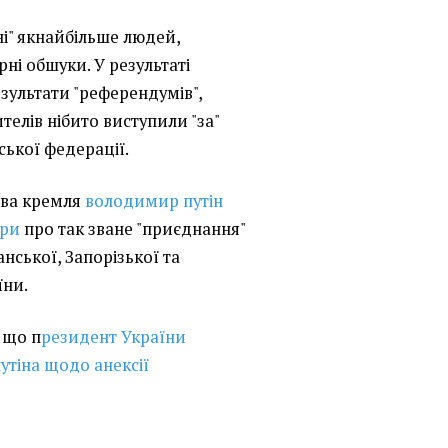
ні" якнайбільше людей,
ні обшуки. У результаті
ультати "референдумів",
телів нібито виступили "за"
ської федерації.
лава кремля
володимир путін
ори
про так зване "приєднання"
нської, Запорізької та
їни.
, що п
резидент України
утіна щодо анексії