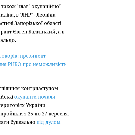
також "глав" окупаційної
иліна, в "ЛНР" - Леоніда
стині Запорізької області
орант Євген Балицький, а в
Сальдо.
говорів: президент
ення РНБО про неможливість
 успішним контрнаступом
ійські
окупанти почали
ериторіях України
ройшли з 23 до 27 вересня.
вати буквально
під дулом