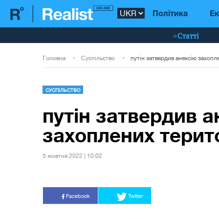
Політика
Ек
Статті
Головна
Суспільство
СУСПІЛЬСТВО
путін затвердив а
захоплених терит
5 жовтня 2022 | 10:02
Facebook
Twitter