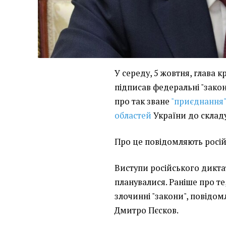
У середу, 5 жовтня, глава 
підписав федеральні "зако
про так зване
"приєднання"
областей
України до складу
Про це повідомляють росій
Виступи російського дикта
планувалися. Раніше про те
злочинні "закони", повідом
Дмитро Пєсков.