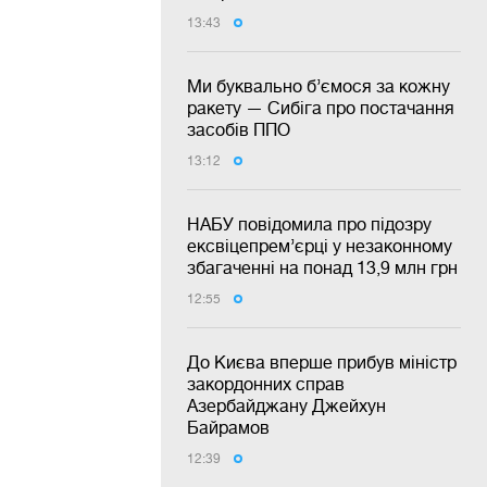
13:43
Ми буквально б’ємося за кожну
ракету — Сибіга про постачання
засобів ППО
13:12
НАБУ повідомила про підозру
ексвіцепрем’єрці у незаконному
збагаченні на понад 13,9 млн грн
12:55
До Києва вперше прибув міністр
закордонних справ
Азербайджану Джейхун
Байрамов
12:39