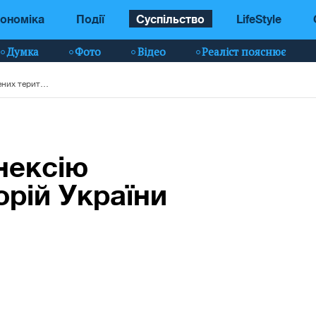
ономіка
Події
Суспільство
LifeStyle
Думка
Фото
Відео
Реаліст пояснює
путін затвердив анексію захоплених територій України
нексію
орій України