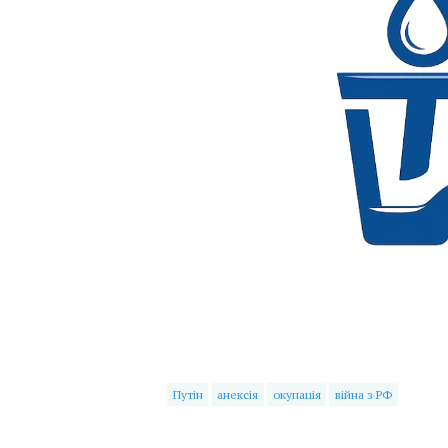
Путін
анексія
окупація
війна з РФ