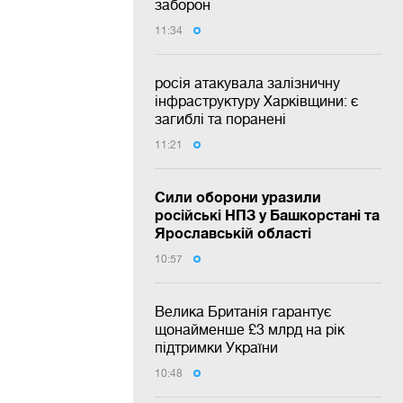
заборон
11:34
росія атакувала залізничну
інфраструктуру Харківщини: є
загиблі та поранені
11:21
Сили оборони уразили
російські НПЗ у Башкорстані та
Ярославській області
10:57
Велика Британія гарантує
щонайменше £3 млрд на рік
підтримки України
10:48