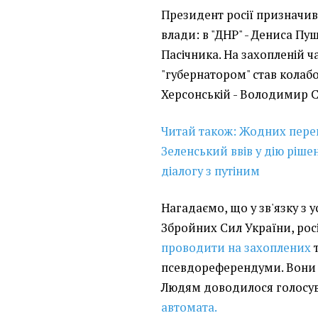
Президент росії призначив 
влади: в "ДНР" - Дениса Пуш
Пасічника. На захопленій ча
"губернатором" став колаб
Херсонській - Володимир 
Читай також: Жодних пере
Зеленський ввів у дію ріш
діалогу з путіним
Нагадаємо, що у зв'язку з
Збройних Сил України, рос
проводити на захоплених
т
псевдореферендуми. Вони п
Людям доводилося голосу
автомата.