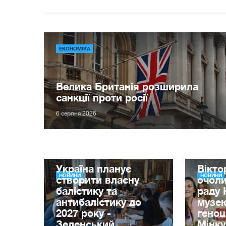
ЕКОНОМІКА
Велика Британія розширила
санкції проти росії
6 серпня 2026
Україна планує
Вікт
НОВИНИ
НОВИНИ
створити власну
очол
балістику та
раду 
антибалістику до
музе
2027 року -
гено
Зеленський
Мінку