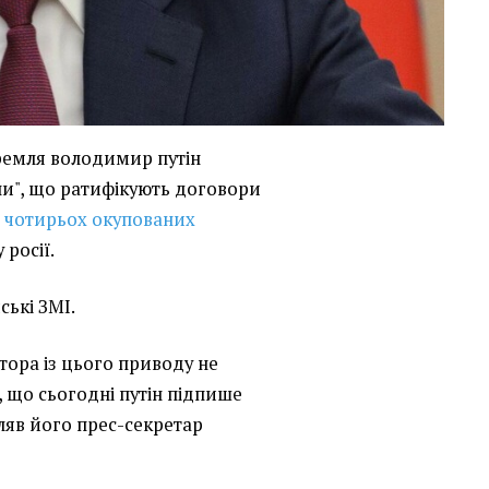
кремля володимир путін
ни", що ратифікують договори
 чотирьох окупованих
 росії.
ські ЗМІ.
тора із цього приводу не
, що сьогодні путін підпише
ляв його прес-секретар