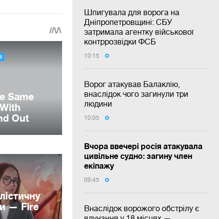
Шпигувала для ворога на
Дніпропетровщині: СБУ
затримала агентку військової
контррозвідки ФСБ
10:15
Ворог атакував Балаклію,
внаслідок чого загинули три
людини
10:05
Вчора ввечері росія атакувала
цивільне судно: загину член
екіпажу
09:45
лістичну
и — Fire
Внаслідок ворожого обстрілу є
влучання у 18 місцях —