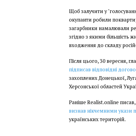
Щоб залучити у "голосуван
окупанти робили поквартир
загарбники намалювали рез
згідно з якими більшість жи
входження до складу росій
Після цього, 30 вересня, г
підписав відповідні догов
захоплених Донецької, Луга
Херсонської областей Укра
Раніше Realist.online писав
визнав нікчемними укази п
українських територій.