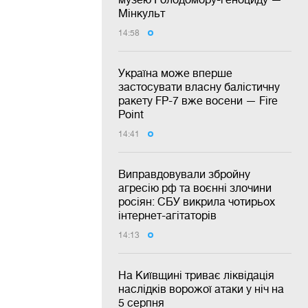
Мінкульт
14:58
Україна може вперше
застосувати власну балістичну
ракету FP-7 вже восени — Fire
Point
14:41
Виправдовували збройну
агресію рф та воєнні злочини
росіян: СБУ викрила чотирьох
інтернет-агітаторів
14:13
На Київщині триває ліквідація
наслідків ворожої атаки у ніч на
5 серпня