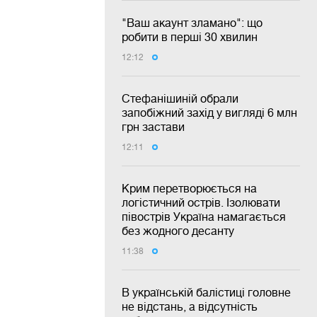
"Ваш акаунт зламано": що
робити в перші 30 хвилин
12:12
Стефанішиній обрали
запобіжний захід у вигляді 6 млн
грн застави
12:11
Крим перетворюється на
логістичний острів. Ізолювати
півострів Україна намагається
без жодного десанту
11:38
В українській балістиці головне
не відстань, а відсутність