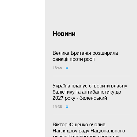
Новини
Велика Британія розширила
санкції проти росії
16:45
Україна планує створити власну
балістику та антибалістику до
2027 року - Зеленський
15:38
Віктор Ющенко очолив
Наглядову раду Національного
музею Голодомору-геноциду —