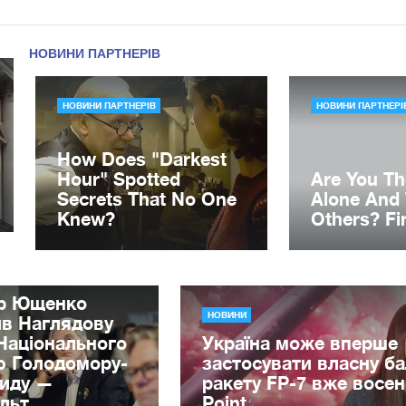
ор Ющенко
НОВИНИ
ив Наглядову
Національного
Україна може вперше
ю Голодомору-
застосувати власну ба
циду —
ракету FP-7 вже восен
льт
Point