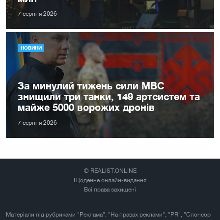
7 серпня 2026
НОВИНИ
За минулий тижень сили МВС
знищили три танки, 149 артсистем та
майже 5000 ворожих дронів
7 серпня 2026
© REALIST.ONLINE
Щоденне онлайн-видання
Всі права захищені
Матеріали під рубриками "Реклама", "На правах реклами", "PR", "Спонсор