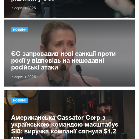
7 серпня 2026
НОВИНИ
ЄС запровадив нові санкції проти
росії у відповідь на нещодавні
російські атаки
7 серпня 2026
НОВИНИ
Американська Cassator Corp з
українською командою масштабує
SI8: виручка компанії сягнула $1,2
млн