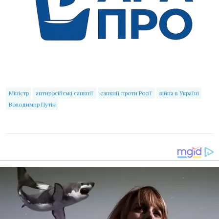
Міністр
антиросійські санкції
санкції проти Росії
війна в Україні
Володимир Путін