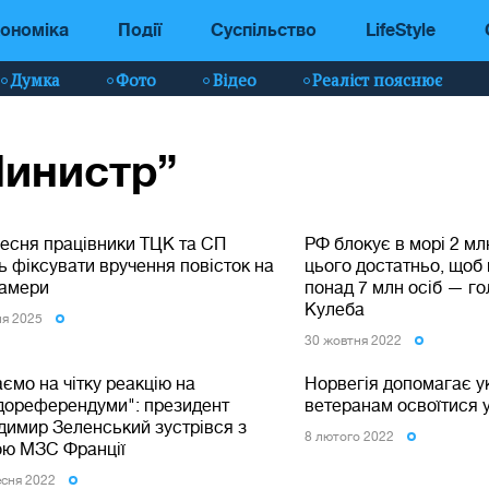
ономіка
Події
Суспільство
LifeStyle
Думка
Фото
Відео
Реаліст пояснює
Министр”
ресня працівники ТЦК та СП
РФ блокує в морі 2 мл
 фіксувати вручення повісток на
цього достатньо, щоб
камери
понад 7 млн осіб — г
Кулеба
ня 2025
30 жовтня 2022
ємо на чітку реакцію на
Норвегія допомагає у
дореферендуми": президент
ветеранам освоїтися у
димир Зеленський зустрівся з
8 лютого 2022
ою МЗС Франції
есня 2022