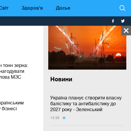
Світ
Здоров'я
Досье
н тонн зерна:
 нагодувати
олова МЗС
Новини
Україна планує створити власну
країнським
балістику та антибалістику до
 бізнесі
2027 року - Зеленський
15:38