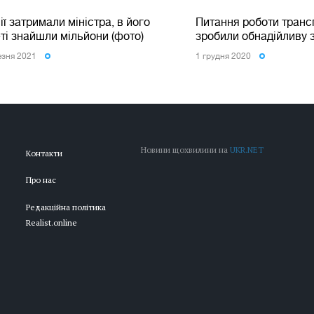
ії затримали міністра, в його
Питання роботи трансп
ті знайшли мільйони (фото)
зробили обнадійливу з
езня 2021
1 грудня 2020
Новини щохвилини на
UKR.NET
Контакти
Про нас
Редакційна політика
Realist.online