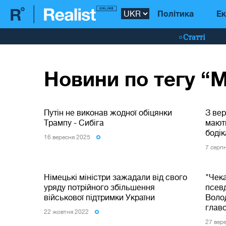
Політика
Ек
Статті
Новини по тегу “
Путін не виконав жодної обіцянки
З ве
Трампу - Сибіга
мають
боді
16 вересня 2025
7 серп
Німецькі міністри зажадали від свого
"Чека
уряду потрійного збільшення
псев
військової підтримки України
Воло
глав
22 жовтня 2022
27 вер