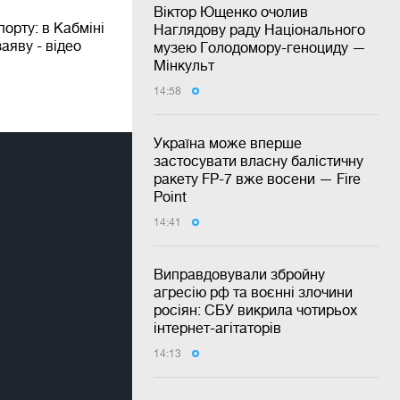
Віктор Ющенко очолив
орту: в Кабміні
Наглядову раду Національного
аяву - відео
музею Голодомору-геноциду —
Мінкульт
14:58
Україна може вперше
застосувати власну балістичну
ракету FP-7 вже восени — Fire
Point
14:41
Виправдовували збройну
агресію рф та воєнні злочини
росіян: СБУ викрила чотирьох
інтернет-агітаторів
14:13