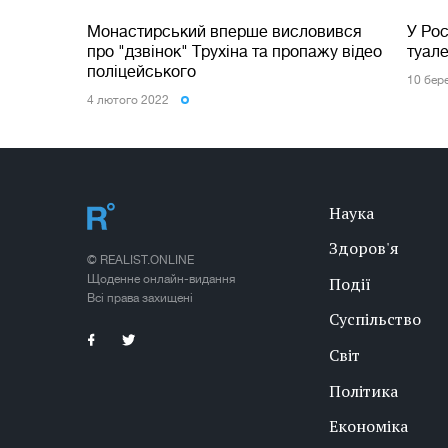
Монастирський вперше висловився
У Рос
про "дзвінок" Трухіна та пропажу відео
туале
поліцейського
10 бер
4 лютого 2022
Наука
Здоров'я
© REALIST.ONLINE
Щоденне онлайн-видання
Події
Всі права захищені
Суспільство
Світ
Політика
Економіка