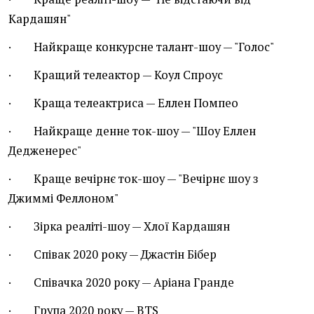
Кардашян"
· Найкраще конкурсне талант-шоу — "Голос"
· Кращий телеактор — Коул Спроус
· Краща телеактриса — Еллен Помпео
· Найкраще денне ток-шоу — "Шоу Еллен
Дедженерес"
· Краще вечірнє ток-шоу — "Вечірнє шоу з
Джиммі Феллоном"
· Зірка реаліті-шоу — Хлої Кардашян
· Співак 2020 року — Джастін Бібер
· Співачка 2020 року — Аріана Гранде
· Група 2020 року — BTS