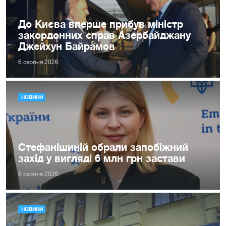
До Києва вперше прибув міністр
закордонних справ Азербайджану
Джейхун Байрамов
6 серпня 2026
НОВИНИ
Стефанішиній обрали запобіжний
захід у вигляді 6 млн грн застави
6 серпня 2026
НОВИНИ