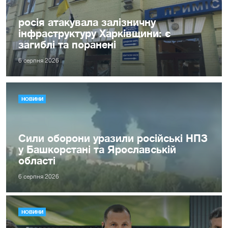
росія атакувала залізничну
інфраструктуру Харківщини: є
загиблі та поранені
6 серпня 2026
НОВИНИ
Сили оборони уразили російські НПЗ
у Башкорстані та Ярославській
області
6 серпня 2026
НОВИНИ