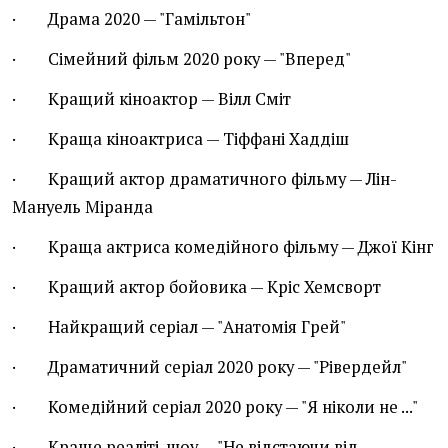
· Драма 2020 — "Гамільтон"
· Сімейний фільм 2020 року — "Вперед"
· Кращий кіноактор — Вілл Сміт
· Краща кіноактриса — Тіффані Хаддіш
· Кращий актор драматичного фільму — Лін-
Мануель Міранда
· Краща актриса комедійного фільму — Джої Кінг
· Кращий актор бойовика — Кріс Хемсворт
· Найкращий серіал — "Анатомія Грей"
· Драматичний серіал 2020 року — "Рівердейл"
· Комедійний серіал 2020 року — "Я ніколи не ..."
· Краще реаліті-шоу — "Не відстаючи від