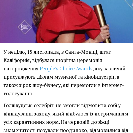
У неділю, 15 листопада, в Санта-Моніці, штат
Каліфорнія, відбулася щорічна церемонія
нагородження
People's Choice Awards
, яку зазвичай
присуджують діячам музичної та кіноіндустрії, а
також зірок шоу-бізнесу, які перемогли в інтернет-
голосуванні.
Голлівудські селебріті не змогли відмовити собі у
відвідуванні заходу, який відбулося із дотриманням
усіх карантинних норм. На червоній доріжці
знаменитості позували поодиноко, відмовилися від