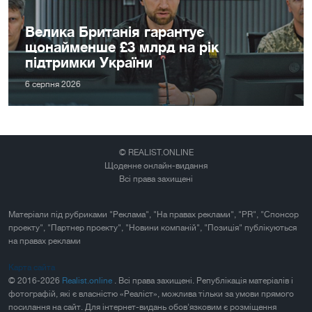
Велика Британія гарантує
щонайменше £3 млрд на рік
підтримки України
6 серпня 2026
© REALIST.ONLINE
Щоденне онлайн-видання
Всі права захищені
Матеріали під рубриками "Реклама", "На правах реклами", "PR", "Спонсор
проекту", "Партнер проекту", "Новини компаній", "Позиція" публікуються
на правах реклами
Карта сайта
© 2016-2026
Realist.online
. Всі права захищені. Републікація матеріалів і
фотографій, які є власністю «Реаліст», можлива тільки за умови прямого
посилання на сайт. Для інтернет-видань обов'язковим є розміщення