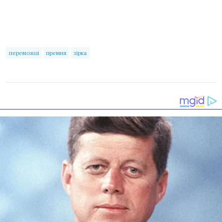
переможці
премия
зірка