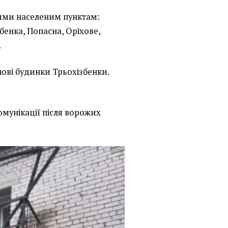
ними населеним пунктам:
бенка, Попасна, Оріхове,
.
лові будинки Трьохізбенки.
омунікації після ворожих