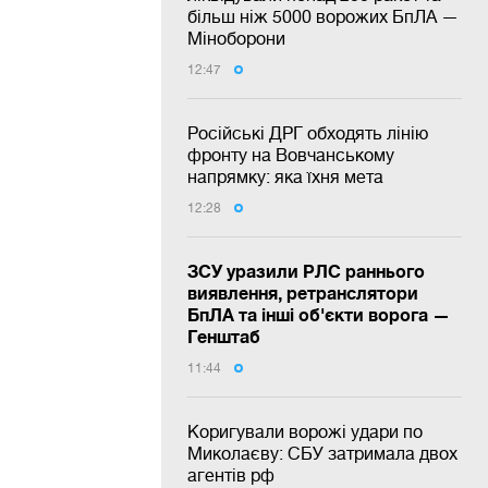
більш ніж 5000 ворожих БпЛА —
Міноборони
12:47
Російські ДРГ обходять лінію
фронту на Вовчанському
напрямку: яка їхня мета
12:28
ЗСУ уразили РЛС раннього
виявлення, ретранслятори
БпЛА та інші об'єкти ворога —
Генштаб
11:44
Коригували ворожі удари по
Миколаєву: СБУ затримала двох
агентів рф