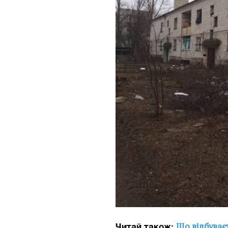
Що відбуваєт
Читай також: