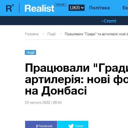
Політика
Ек
Статті
Головна
Події
ПОДІЇ
Працювали "Гради
артилерія: нові ф
на Донбасі
23 лютого 2022 | 09:55
Facebook
Twitter