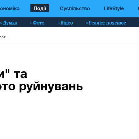
ономіка
Події
Суспільство
LifeStyle
Думка
Фото
Відео
Реаліст пояснює
Працювали "Гради" та артилерія: нові фото руйнувань на Донбасі
" та
ото руйнувань