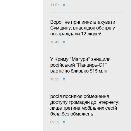
11:07
Ворог не припиняє атакувати
Сумщину: внаслідок обстрілу
постраждали 12 людей
10:49
У Криму "Маґури" знищили
російський "Панцирь-С1"
вартістю близько $15 млн
10:33
росія посилює обмеження
доступу громадян до інтернету:
лише третина мобільних сесій
була без обмежень
09:59