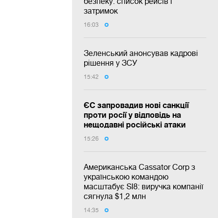
безпеку: список рейсів і
затримок
16:03
Зеленський анонсував кадрові
рішення у ЗСУ
15:42
ЄС запровадив нові санкції
проти росії у відповідь на
нещодавні російські атаки
15:26
Американська Cassator Corp з
українською командою
масштабує SI8: виручка компанії
сягнула $1,2 млн
14:35