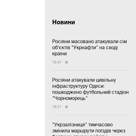
Новини
Росіяни масовано атакували сім
об'єктів "Укрнафти" на сході
країни
16:47
Росіяни атакували цивільну
інфраструктуру Одеси:
пошкоджено футбольний стадіон
"Чорноморець"
16:21
"Укрзалізниця" тимчасово
змінила маршрути поїздів через