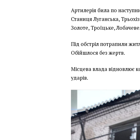
Артилерія била по наступ
Станиця Луганська, Трьохіз
Золоте, Троїцьке, Лобачеве
Під обстріл потрапили жит
Обійшлося без жертв.
Місцева влада відновлює к
ударів.