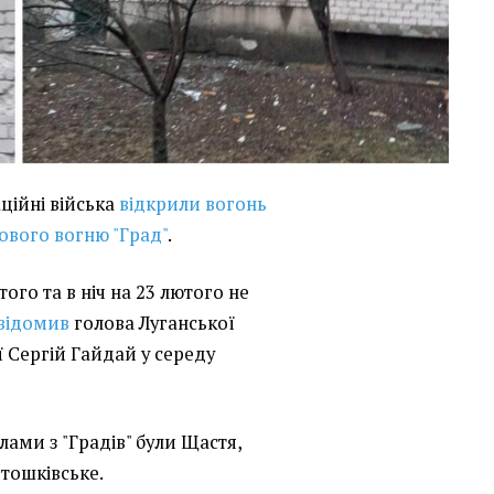
ційні війська
відкрили вогонь
ового вогню "Град"
.
ого та в ніч на 23 лютого не
відомив
голова Луганської
 Сергій Гайдай у середу
лами з "Градів" були Щастя,
отошківське.