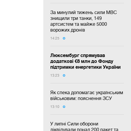
За минулий тижень сили МВС
знищили три танки, 149
артсистем та майже 5000
ворожих дронів
14:25
Люксембург спрямував
додаткові €8 млн до Фонду
підтримки енергетики України
13:23
Як спека допомагає українським
військовим: пояснення ЗСУ
13:10
У липні Сили оборони
ліквідували понад 200 ракет та