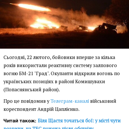
Сьогодні, 22 лютого, бойовики вперше за кілька
років використали реактивну систему залпового
вогню БМ-21 "Град". Окупанти відкрили вогонь по
українських позиціях в районі Комишувахи
(Попаснянський район).
Про це повідомив у
Телеграм-каналі
військовий
кореспондент Андрій Цаплієнко.
Біля Щастя точаться бої: у місті чути
Читай також:
розриви, на ТЕС пожежа після обстрілу