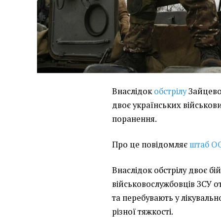
Внаслідок
обстрілу
Зайцево
двоє українських військов
поранення.
Про це повідомляє
штаб О
Внаслідок обстрілу двоє бі
військовослужбовців ЗСУ 
та перебувають у лікувальн
різної тяжкості.