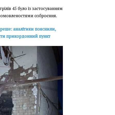
трілів 45 було із застосуванням
домовленостями озброєння.
бреше: аналітики пояснили,
ляти прикордонний пункт