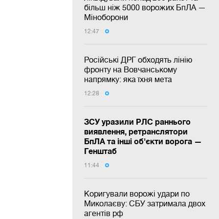
більш ніж 5000 ворожих БпЛА —
Міноборони
12:47
Російські ДРГ обходять лінію
фронту на Вовчанському
напрямку: яка їхня мета
12:28
ЗСУ уразили РЛС раннього
виявлення, ретранслятори
БпЛА та інші об'єкти ворога —
Генштаб
11:44
Коригували ворожі удари по
Миколаєву: СБУ затримала двох
агентів рф