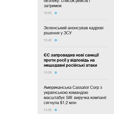
безпеку: список рейсів і
затримок
16:03
Зеленський анонсував кадрові
рішення у ЗСУ
15:42
ЄС запровадив нові санкції
проти росії у відповідь на
нещодавні російські атаки
15:26
Американська Cassator Corp з
українською командою
масштабує SI8: виручка компанії
сягнула $1,2 млн
14:35