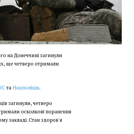
го на Донеччині загинули
их, ще четверо отримали
ОС
та
Нацполіція
.
йців загинули, четверо
отримали осколкові поранення
ому закладі. Стан здоров'я