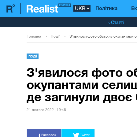
Політика
Ек
Статті
Головна
Події
ПОДІЇ
З'явилося фото о
окупантами селищ
де загинули двоє 
21 лютого 2022 | 19:48
Facebook
Twitter