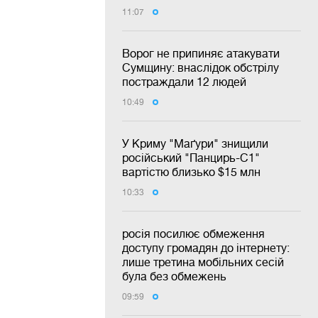
11:07
Ворог не припиняє атакувати
Сумщину: внаслідок обстрілу
постраждали 12 людей
10:49
У Криму "Маґури" знищили
російський "Панцирь-С1"
вартістю близько $15 млн
10:33
росія посилює обмеження
доступу громадян до інтернету:
лише третина мобільних сесій
була без обмежень
09:59