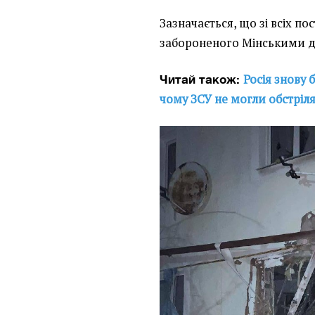
Зазначається, що зі всіх пос
забороненого Мінськими 
Росія знову 
Читай також:
чому ЗСУ не могли обстрі