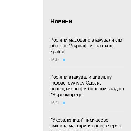
Новини
Росіяни масовано атакували сім
об'єктів "Укрнафти" на сході
країни
16:47
Росіяни атакували цивільну
інфраструктуру Одеси:
пошкоджено футбольний стадіон
"Чорноморець"
16:21
"Укрзалізниця" тимчасово
змінила маршрути поїздів через