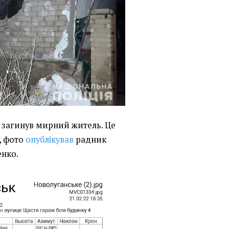
і загинув мирний житель. Це
, фото
опублікував
радник
енко.