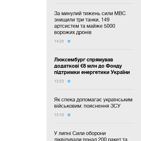
За минулий тижень сили МВС
знищили три танки, 149
артсистем та майже 5000
ворожих дронів
14:25
Люксембург спрямував
додаткові €8 млн до Фонду
підтримки енергетики України
13:23
Як спека допомагає українським
військовим: пояснення ЗСУ
13:10
У липні Сили оборони
ліквідували понад 200 ракет та