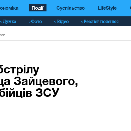
ономіка
Події
Суспільство
LifeStyle
Думка
Фото
Відео
Реаліст пояснює
З'явилося фото обстрілу окупантами селища Зайцевого, де загинули двоє бійців ЗСУ
бстрілу
а Зайцевого,
бійців ЗСУ