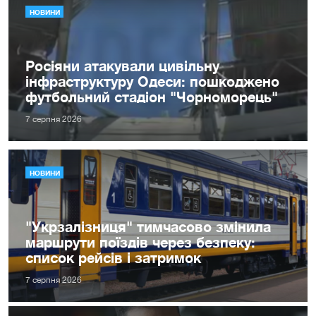
НОВИНИ
Росіяни атакували цивільну
інфраструктуру Одеси: пошкоджено
футбольний стадіон "Чорноморець"
7 серпня 2026
НОВИНИ
"Укрзалізниця" тимчасово змінила
маршрути поїздів через безпеку:
список рейсів і затримок
7 серпня 2026