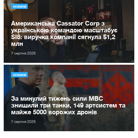
НОВИНИ
Американська Cassator Corp з
українською командою масштабує
SI8: виручка компанії сягнула $1,2
млн
7 серпня 2026
НОВИНИ
За минулий тижень сили МВС
знищили три танки, 149 артсистем та
майже 5000 ворожих дронів
7 серпня 2026