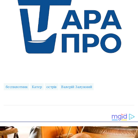
беспилотник
Катер
острів
Валерій Залужний