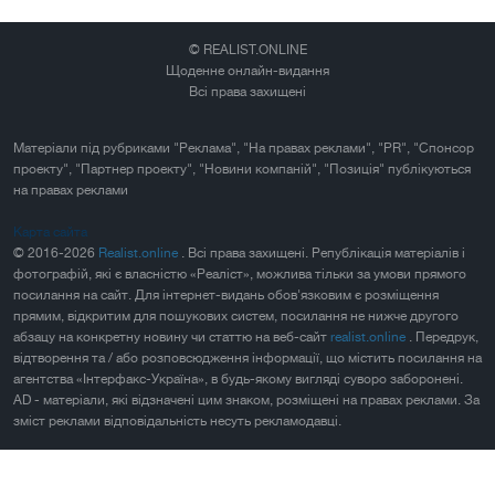
© REALIST.ONLINE
Щоденне онлайн-видання
Всі права захищені
Матеріали під рубриками "Реклама", "На правах реклами", "PR", "Спонсор
проекту", "Партнер проекту", "Новини компаній", "Позиція" публікуються
на правах реклами
Карта сайта
© 2016-2026
Realist.online
. Всі права захищені. Републікація матеріалів і
фотографій, які є власністю «Реаліст», можлива тільки за умови прямого
посилання на сайт. Для інтернет-видань обов'язковим є розміщення
прямим, відкритим для пошукових систем, посилання не нижче другого
абзацу на конкретну новину чи статтю на веб-сайт
realist.online
. Передрук,
відтворення та / або розповсюдження інформації, що містить посилання на
агентства «Інтерфакс-Україна», в будь-якому вигляді суворо заборонені.
AD - матеріали, які відзначені цим знаком, розміщені на правах реклами. За
зміст реклами відповідальність несуть рекламодавці.