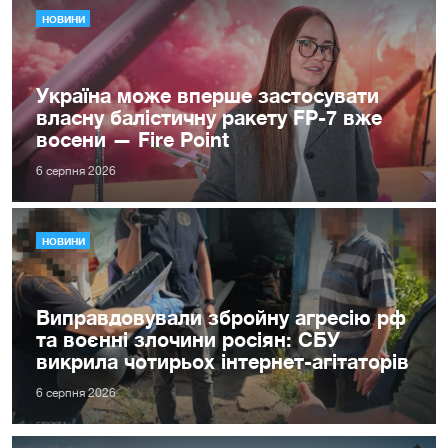
НОВИНИ
Україна може вперше застосувати
власну балістичну ракету FP-7 вже
восени — Fire Point
6 серпня 2026
НОВИНИ
Виправдовували збройну агресію рф
та воєнні злочини росіян: СБУ
викрила чотирьох інтернет-агітаторів
6 серпня 2026