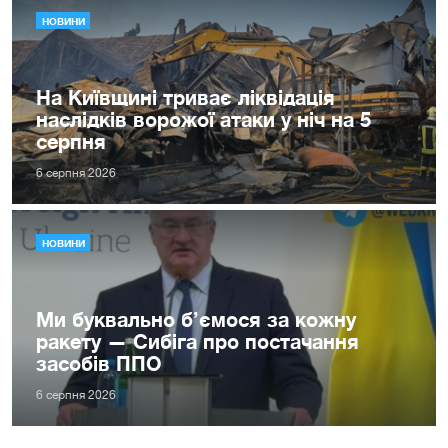
НОВИНИ
На Київщині триває ліквідація
наслідків ворожої атаки у ніч на 5
серпня
6 серпня 2026
НОВИНИ
Ми буквально б’ємося за кожну
ракету — Сибіга про постачання
засобів ППО
6 серпня 2026