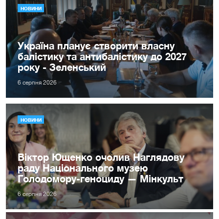
НОВИНИ
Україна планує створити власну
балістику та антибалістику до 2027
року - Зеленський
6 серпня 2026
НОВИНИ
Віктор Ющенко очолив Наглядову
раду Національного музею
Голодомору-геноциду — Мінкульт
6 серпня 2026