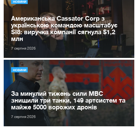
НОВИНИ
Американська Cassator Corp з
українською командою масштабує
SI8: виручка компанії сягнула $1,2
млн
7 серпня 2026
НОВИНИ
За минулий тижень сили МВС
знищили три танки, 149 артсистем та
майже 5000 ворожих дронів
7 серпня 2026