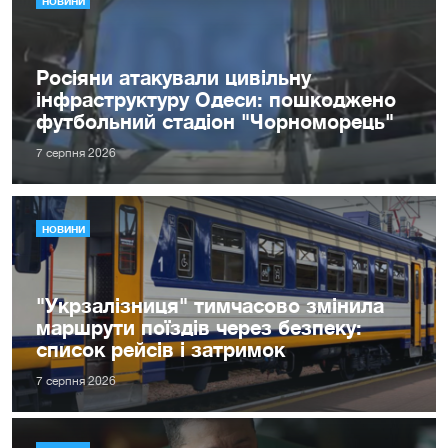
НОВИНИ
Росіяни атакували цивільну
інфраструктуру Одеси: пошкоджено
футбольний стадіон "Чорноморець"
7 серпня 2026
НОВИНИ
"Укрзалізниця" тимчасово змінила
маршрути поїздів через безпеку:
список рейсів і затримок
7 серпня 2026