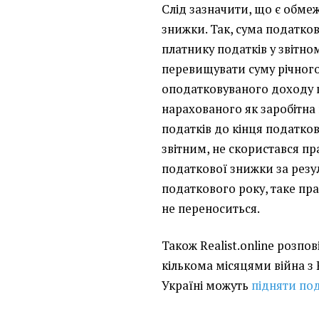
Слід зазначити, що є обм
знижки. Так, сума податко
платнику податків у звітн
перевищувати суму річног
оподатковуваного доходу п
нарахованого як заробітна
податків до кінця податков
звітним, не скористався п
податкової знижки за резу
податкового року, таке пра
не переноситься.
Також Realist.online розп
кількома місяцями війна з Р
Україні можуть
підняти по