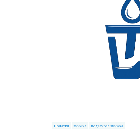
Податки
знижка
податкова знижка