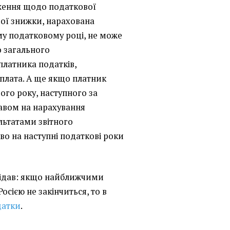
еження щодо податкової
вої знижки, нарахована
ому податковому році, не може
о загального
латника податків,
 плата. А ще якщо платник
ого року, наступного за
равом на нарахування
льтатами звітного
во на наступні податкові роки
овідав: якщо найближчими
осією не закінчиться, то в
датки
.