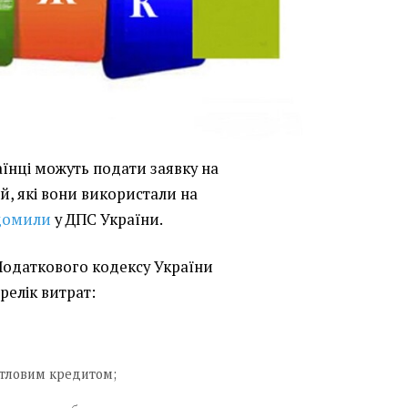
аїнці можуть подати заявку на
, які вони використали на
домили
у ДПС України.
 Податкового кодексу України
релік витрат:
итловим кредитом;