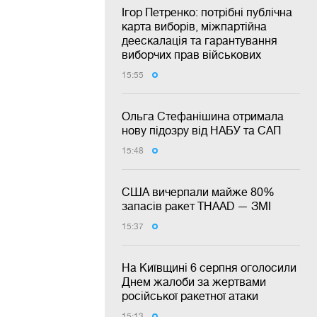
Ігор Петренко: потрібні публічна
карта виборів, міжпартійна
деескалація та гарантування
виборчих прав військових
15:55
Ольга Стефанішина отримала
нову підозру від НАБУ та САП
15:48
США вичерпали майже 80%
запасів ракет THAAD — ЗМІ
15:37
На Київщині 6 серпня оголосили
Днем жалоби за жертвами
російської ракетної атаки
15:13