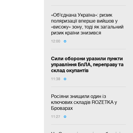
«Об’єднана Україна»: ризик
поляризації вперше вийшов у
«високу» зону, тоді як загальний
ризик країни знизився
12:00
Сили оборони уразили пункти
управління БпЛА, переправу та
склад окупантів
11:38
Росіяни знищили один із
ключових складів ROZETKA у
Броварах
11:27