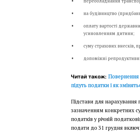
переобладнання транспор
на будівництво (придбан
оплату вартості державних
усиновленням дитини;
суму страхових внесків, п
допоміжні репродуктивні 
Повернення 
Читай також:
підуть податки і як змінять
Підстави для нарахування 
зазначенням конкретних с
податків у річній податкові
подати до 31 грудня включ