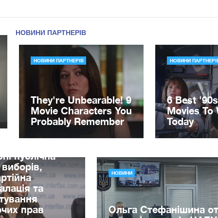
Петренко:
бні публічна
 виборів,
НОВИНИ
ртійна
алація та
тування
чих прав
Ольга Стефанішина о