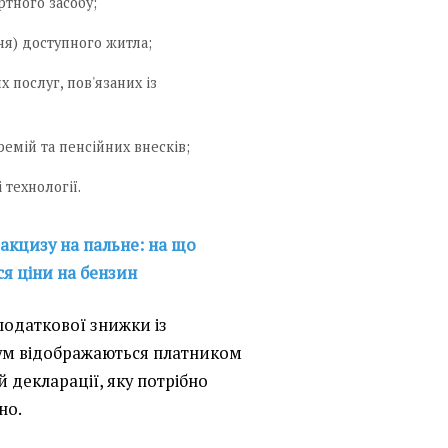
тного засобу;
ня) доступного житла;
 послуг, пов'язаних із
ремій та пенсійних внесків;
технології.
акцизу на пальне: на що
ся ціни на бензин
податкової знижки із
ум відображаються платником
й декларації, яку потрібно
но.