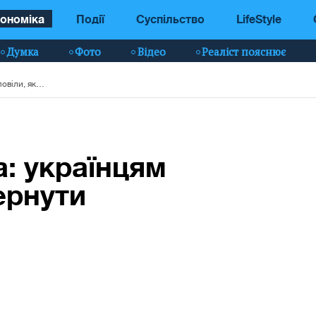
ономіка
Події
Суспільство
LifeStyle
Думка
Фото
Відео
Реаліст пояснює
Податкова знижка: українцям розповіли, як повернути частину грошей
: українцям
ернути