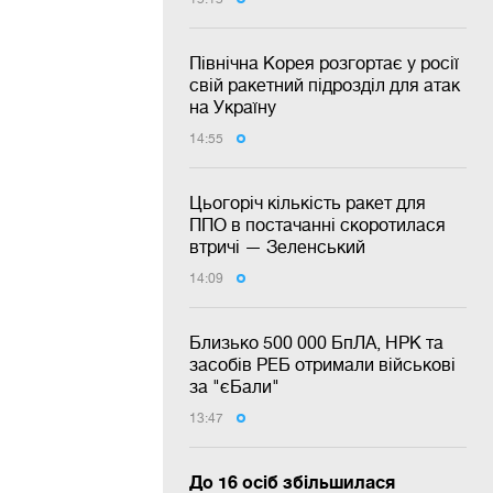
Північна Корея розгортає у росії
свій ракетний підрозділ для атак
на Україну
14:55
Цьогоріч кількість ракет для
ППО в постачанні скоротилася
втричі — Зеленський
14:09
Близько 500 000 БпЛА, НРК та
засобів РЕБ отримали військові
за "єБали"
13:47
До 16 осіб збільшилася