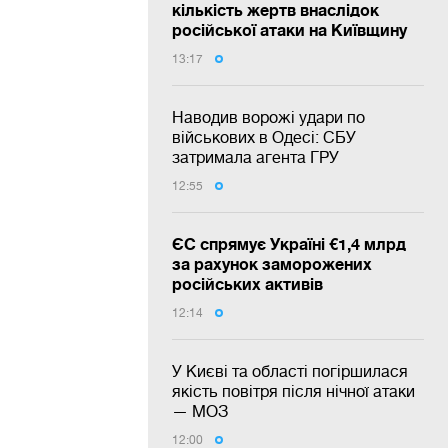
кількість жертв внаслідок
російської атаки на Київщину
13:17
Наводив ворожі удари по
військових в Одесі: СБУ
затримала агента ГРУ
12:55
ЄС спрямує Україні €1,4 млрд
за рахунок заморожених
російських активів
12:14
У Києві та області погіршилася
якість повітря після нічної атаки
— МОЗ
12:00