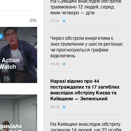
На Сумщині внаслідок обстрілів
травмовано 12 людей, серед
яких четверо — діти
11:11
Через обстріли енергетики є
знеструмлення у шести регіонах:
чи прогнозуються графіки
відключень
10:45
Наразі відомо про 44
постраждалих та 17 загиблих
внаслідок обстрілу Києва та
Київщини — Зеленський
10:13
На Київщині внаслідок обстрілу
тримала
загинули 14 людей, ще 22 особи