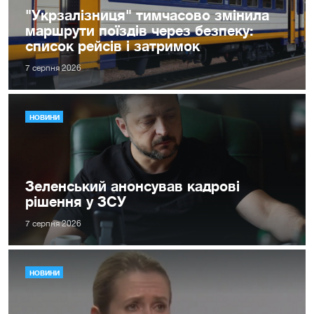
"Укрзалізниця" тимчасово змінила
маршрути поїздів через безпеку:
список рейсів і затримок
7 серпня 2026
НОВИНИ
Зеленський анонсував кадрові
рішення у ЗСУ
7 серпня 2026
НОВИНИ