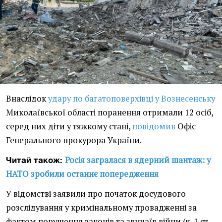
Внаслідок
удару по багатоповерхівці у Вознесенську
Миколаївської області поранення отримали 12 осіб,
серед них діти у тяжкому стані,
повідомив
Офіс
Генерального прокурора України.
Росія загралася в ядерний шантаж: у
Читай також:
НАТО зробили останнє попередження
У відомстві заявили про початок досудового
розслідування у кримінальному провадженні за
фактом порушення законів та звичаїв війни (ч. 1 ст.