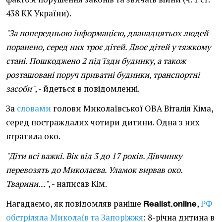
438 КК України).
"За попередньою інформацією, дванадцятьох людей
поранено, серед них троє дітей. Двоє дітей у тяжкому
стані. Пошкоджено 2 під'їзди будинку, а також
розташовані поруч приватні будинки, транспортні
засоби"
, - йдеться в повідомленні.
За
словами
голови Миколаївської ОВА Віталія Кіма,
серед постраждалих чотири дитини. Одна з них
втратила око.
"Діти всі важкі. Вік від 3 до 17 років. Дівчинку
перевозять до Миколаєва. Уламок вирвав око.
Тварини..."
, - написав Кім.
Нагадаємо, як повідомляв раніше
,
РФ
Realist.online
обстріляла Миколаїв та Запоріжжя
: 8-річна дитина в