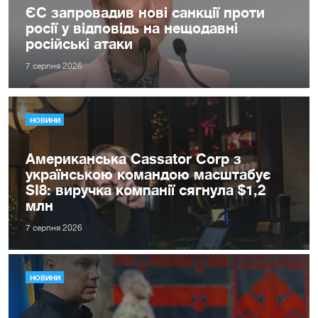
ЄС запровадив нові санкції проти
росії у відповідь на нещодавні
російські атаки
7 серпня 2026
НОВИНИ
Американська Cassator Corp з
українською командою масштабує
SI8: виручка компанії сягнула $1,2
млн
7 серпня 2026
НОВИНИ