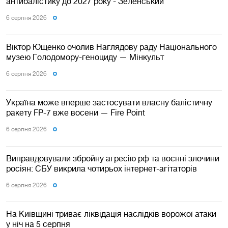
антибалістику до 2027 року - Зеленський
6 серпня 2026
Віктор Ющенко очолив Наглядову раду Національного
музею Голодомору-геноциду — Мінкульт
6 серпня 2026
Україна може вперше застосувати власну балістичну
ракету FP-7 вже восени — Fire Point
6 серпня 2026
Виправдовували збройну агресію рф та воєнні злочини
росіян: СБУ викрила чотирьох інтернет-агітаторів
6 серпня 2026
На Київщині триває ліквідація наслідків ворожої атаки
у ніч на 5 серпня