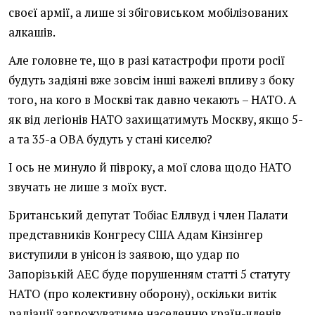
своєї армії, а лише зі збіговиськом мобілізованих
алкашів.
Але головне те, що в разі катастрофи проти росії
будуть задіяні вже зовсім інші важелі впливу з боку
того, на кого в Москві так давно чекають – НАТО. А
як від легіонів НАТО захищатимуть Москву, якщо 5-
а та 35-а ОВА будуть у стані киселю?
І ось не минуло й півроку, а мої слова щодо НАТО
звучать не лише з моїх вуст.
Британський депутат Тобіас Еллвуд і член Палати
представників Конгресу США Адам Кінзінгер
виступили в унісон із заявою, що удар по
Запорізькій АЕС буде порушенням статті 5 статуту
НАТО (про колективну оборону), оскільки витік
радіації загрожуватиме населенню країн-членів