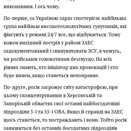
виконанням. І ось чому.
По-перше, за Україною зараз спостерігає найбільша
група найбільш високотехнологічних супутників, які
фіксують у режимі 24/7 все, що відбувається. Тому
кожен вихідний постріл у районі ЗАЕС
задокументований і звинувачувати ЗСУ, в чомусь,
чи російським головотяпам безглуздо. На всіх
рівнях знають, хто ініціатор цих провокацій і хто
буде винен, якщо станеться непоправне.
По-друге, росія загрожує світу катастрофою, при
цьому сконцентрувавши в Херсонській та
Запорізькій областях свої останні найбоєздатніші
підрозділи 5-ї та 35-ї ОВА. Якщо й справді на ЗАЕС
щось станеться, то постраждають і вони. Тобто росія
залишиться без останніх боєздатних підрозділів