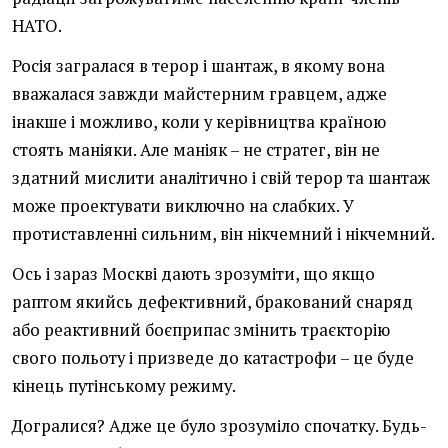
НАТО.
Росія загралася в терор і шантаж, в якому вона
вважалася завжди майстерним гравцем, адже
інакше і можливо, коли у керівництва країною
стоять маніяки. Але маніяк – не стратег, він не
здатний мислити аналітично і свій терор та шантаж
може проектувати виключно на слабких. У
протиставленні сильним, він нікчемний і нікчемний.
Ось і зараз Москві дають зрозуміти, що якщо
раптом якийсь дефективний, бракований снаряд
або реактивний боєприпас змінить траєкторію
свого польоту і призведе до катастрофи – це буде
кінець путінському режиму.
Догралися? Адже це було зрозуміло спочатку. Будь-