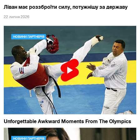
Ліван має роззброїти силу, потужнішу за державу
22 липня 2026