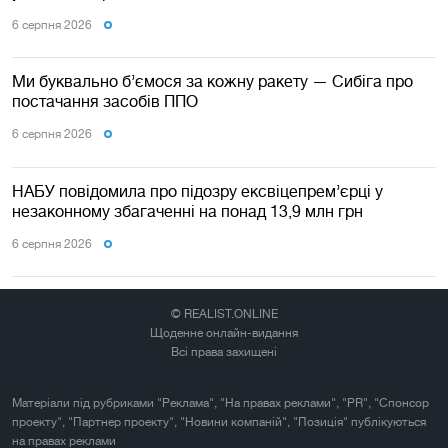
6 серпня 2026
Ми буквально б’ємося за кожну ракету — Сибіга про
постачання засобів ППО
6 серпня 2026
НАБУ повідомила про підозру ексвіцепрем’єрці у
незаконному збагаченні на понад 13,9 млн грн
6 серпня 2026
© REALIST.ONLINE
Щоденне онлайн-видання
Всі права захищені
Матеріали під рубриками "Реклама", "На правах реклами", "PR", "Спонсор
проекту", "Партнер проекту", "Новини компаній", "Позиція" публікуються
на правах реклами