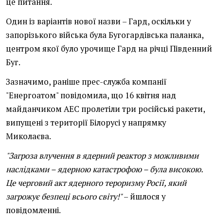
це питання.
Один із варіантів нової назви – Гард, оскільки у
запорізького війська була Бугогардівська паланка,
центром якої було урочище Гард на річці Південний
Буг.
Зазначимо, раніше прес-служба компанії
"Енергоатом" повідомила, що 16 квітня над
майданчиком АЕС пролетіли три російські ракети,
випущені з території Білорусі у напрямку
Миколаєва.
"Загроза влучення в ядерний реактор з можливими
наслідками – ядерною катастрофою – була високою.
Це черговий акт ядерного тероризму Росії, який
загрожує безпеці всього світу!"
– йшлося у
повідомленні.