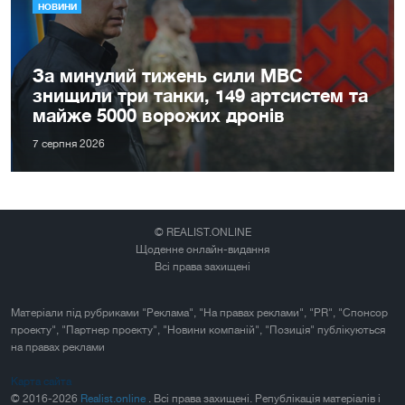
НОВИНИ
За минулий тижень сили МВС
знищили три танки, 149 артсистем та
майже 5000 ворожих дронів
7 серпня 2026
© REALIST.ONLINE
Щоденне онлайн-видання
Всі права захищені
Матеріали під рубриками "Реклама", "На правах реклами", "PR", "Спонсор
проекту", "Партнер проекту", "Новини компаній", "Позиція" публікуються
на правах реклами
Карта сайта
© 2016-2026
Realist.online
. Всі права захищені. Републікація матеріалів і