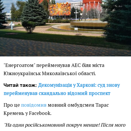
"Енергоатом" перейменував АЕС біля міста
Южноукраїнськ Миколаївської області.
Декомунізація у Харкові: суд знову
Читай також:
перейменував скандально відомий проспект
Про це
повідомив
мовний омбудсмен Тарас
Кремень у Facebook.
"На один російськомовний покруч менше! Після мого