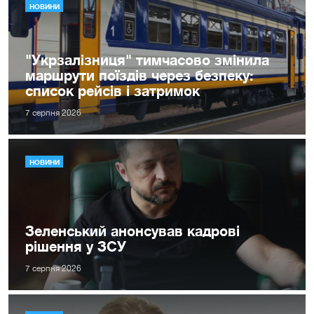
НОВИНИ
"Укрзалізниця" тимчасово змінила
маршрути поїздів через безпеку:
список рейсів і затримок
7 серпня 2026
НОВИНИ
Зеленський анонсував кадрові
рішення у ЗСУ
7 серпня 2026